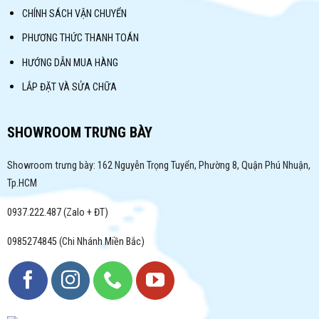
CHÍNH SÁCH VẬN CHUYỂN
PHƯƠNG THỨC THANH TOÁN
HƯỚNG DẪN MUA HÀNG
LẮP ĐẶT VÀ SỬA CHỮA
SHOWROOM TRƯNG BÀY
Showroom trưng bày: 162 Nguyễn Trọng Tuyển, Phường 8, Quận Phú Nhuận,
Tp.HCM
0937.222.487 (Zalo + ĐT)
0985274845 (Chi Nhánh Miền Bắc)