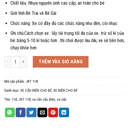
Chất liệu: Nhựa nguyên sinh cao cấp, an toàn cho bé
Giới tính:Bé Trai và Bé Gái
Chức năng: Xe có đầy đủ các chức năng như đèn, còi nhạc
Ghi chú:Cách chọn xe : lấy tải trọng tối đa của xe…trừ số kí của
bé..bằng 5-10 kí hoặc hơn ..thì chơi được lâu dài, xe sẽ bền hơn,
chạy khỏe hơn
Xe cẩu điện trẻ em JRT 118, 1-6 tuổi số lượng
THÊM VÀO GIỎ HÀNG
Mã sản phẩm:
JRT 118
Danh mục:
XE CẨU ĐIỆN CHO BÉ
,
XE ĐIỆN CHO BÉ
Thẻ:
118
,
JRT 118
,
xe cần cẩu điện
,
xe cẩu