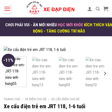
Skip
to
content
CHƠI PHẢI VUI - ĂN MỚI NHIỀU
HỌC MỚI KHỎE
KÍCH THÍCH VẬ
ĐỘNG - TĂNG CƯỜNG TRÍ NÃO
-11%
TRANG CHỦ
/
XE ĐIỆN CHO BÉ
/
XE CẨU ĐIỆN CHO BÉ
Xe cẩu điện trẻ em JRT 118, 1-6 tuổi