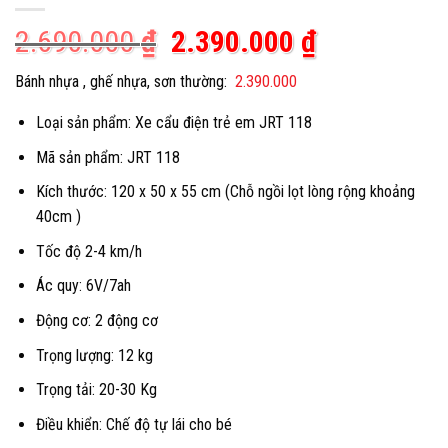
Giá
Giá
2.690.000
₫
2.390.000
₫
gốc
hiện
Bánh nhựa , ghế nhựa, sơn thường:
2.390.000
là:
tại
Loại sản phẩm: Xe cẩu điện trẻ em JRT 118
2.690.000 ₫.
là:
2.390.000 
Mã sản phẩm: JRT 118
Kích thước: 120 x 50 x 55 cm (Chỗ ngồi lọt lòng rộng khoảng
40cm )
Tốc độ 2-4 km/h
Ác quy: 6V/7ah
Động cơ: 2 động cơ
Trọng lượng: 12 kg
Trọng tải: 20-30 Kg
Điều khiển: Chế độ tự lái cho bé