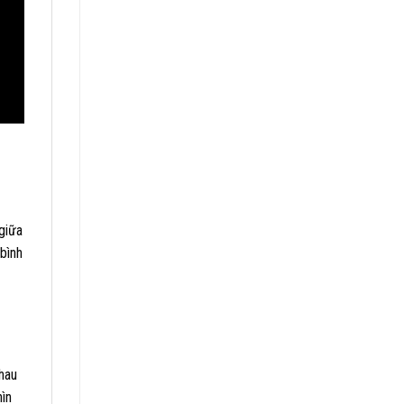
giữa
 bình
hau
hìn