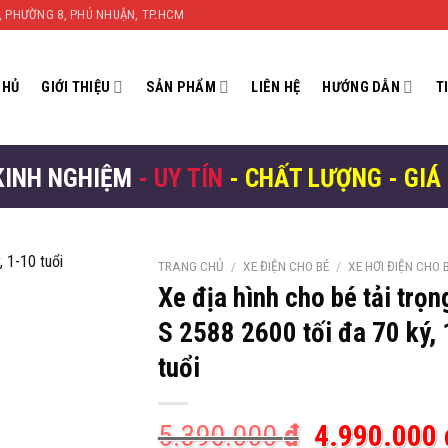
N, PHƯỜNG 8, PHÚ NHUẬN, TP.HCM
CHỦ
GIỚI THIỆU
SẢN PHẨM
LIÊN HỆ
HƯỚNG DẪN
T
KINH NGHIỆM
- UY TÍN
- CHẤT LƯỢNG - GIÁ
TRANG CHỦ
/
XE ĐIỆN CHO BÉ
/
XE HƠI ĐIỆN CHO 
Xe địa hình cho bé tải trọn
S 2588 2600 tối đa 70 ký,
tuổi
Giá
5.390.000
₫
4.990.000