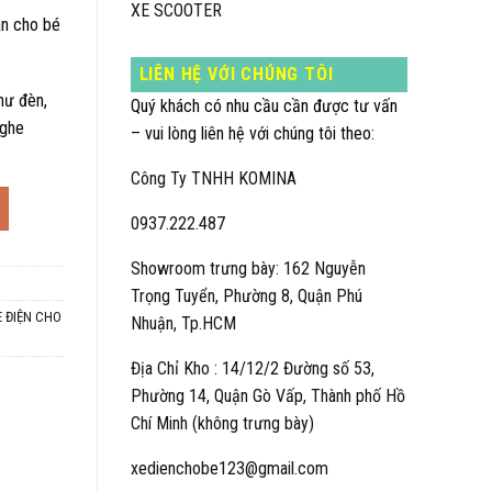
XE SCOOTER
àn cho bé
LIÊN HỆ VỚI CHÚNG TÔI
hư đèn,
Quý khách có nhu cầu cần được tư vấn
nghe
– vui lòng liên hệ với chúng tôi theo:
Công Ty TNHH KOMINA
a 70 ký, 1-10 tuổi số lượng
0937.222.487
Showroom trưng bày: 162 Nguyễn
Trọng Tuyển, Phường 8, Quận Phú
E ĐIỆN CHO
Nhuận, Tp.HCM
Địa Chỉ Kho : 14/12/2 Đường số 53,
Phường 14, Quận Gò Vấp, Thành phố Hồ
Chí Minh (không trưng bày)
xedienchobe123@gmail.com