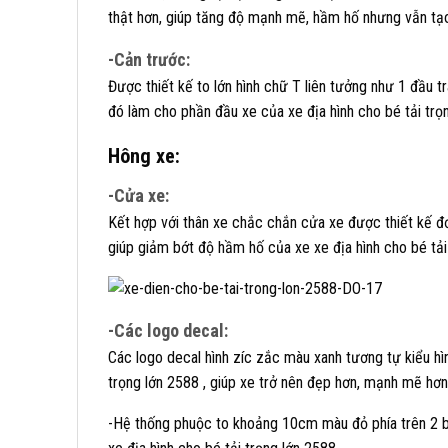
thật hơn, giúp tăng độ mạnh mẽ, hầm hố nhưng vẫn tạo
-Cản trước:
Được thiết kế to lớn hình chữ T liên tưởng như 1 đầu t
đó làm cho phần đầu xe của xe địa hình cho bé tải tr
Hông xe:
-Cửa xe:
Kết hợp với thân xe chắc chắn cửa xe được thiết kế đơn
giúp giảm bớt độ hầm hố của xe xe địa hình cho bé tải
-Các logo decal:
Các logo decal hình zíc zắc màu xanh tương tự kiểu hì
trọng lớn 2588 , giúp xe trở nên đẹp hơn, mạnh mẽ hơn
-Hệ thống phuộc to khoảng 10cm màu đỏ phía trên 2 b