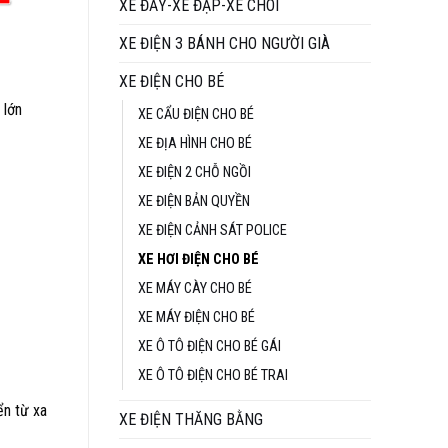
XE ĐẨY-XE ĐẠP-XE CHÒI
hiện
tại
XE ĐIỆN 3 BÁNH CHO NGƯỜI GIÀ
₫.
là:
XE ĐIỆN CHO BÉ
4.990.000 ₫.
 lớn
XE CẨU ĐIỆN CHO BÉ
XE ĐỊA HÌNH CHO BÉ
XE ĐIỆN 2 CHỖ NGỒI
XE ĐIỆN BẢN QUYỀN
XE ĐIỆN CẢNH SÁT POLICE
XE HƠI ĐIỆN CHO BÉ
XE MÁY CÀY CHO BÉ
XE MÁY ĐIỆN CHO BÉ
XE Ô TÔ ĐIỆN CHO BÉ GÁI
XE Ô TÔ ĐIỆN CHO BÉ TRAI
ển từ xa
XE ĐIỆN THĂNG BẰNG