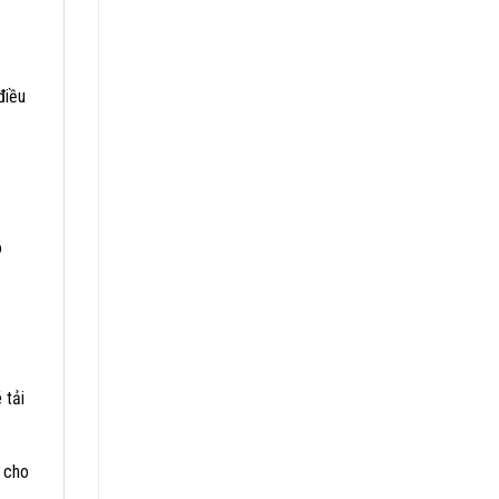
điều
ó
 tải
 cho