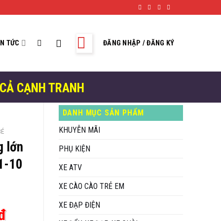
IN TỨC
ĐĂNG NHẬP / ĐĂNG KÝ
 CẢ CẠNH TRANH
DANH MỤC SẢN PHẨM
KHUYỄN MÃI
BÉ
g lớn
PHỤ KIỆN
 1-10
XE ATV
XE CÀO CÀO TRẺ EM
XE ĐẠP ĐIỆN
Giá
₫