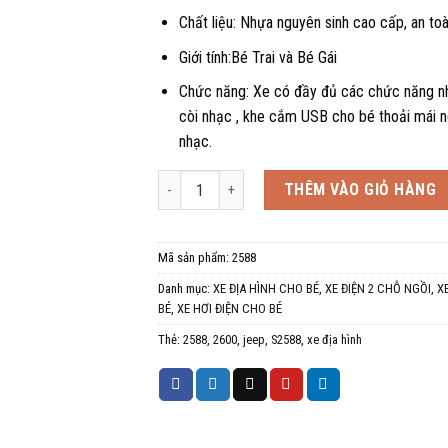
Chất liệu: Nhựa nguyên sinh cao cấp, an to
Giới tính:Bé Trai và Bé Gái
Chức năng: Xe có đầy đủ các chức năng n
còi nhạc , khe cắm USB cho bé thoải mái 
nhạc.
Xe địa hình cho bé tải trọng lớn S 2588 2600 tối đ
THÊM VÀO GIỎ HÀNG
Mã sản phẩm:
2588
Danh mục:
XE ĐỊA HÌNH CHO BÉ
,
XE ĐIỆN 2 CHỖ NGỒI
,
X
BÉ
,
XE HƠI ĐIỆN CHO BÉ
Thẻ:
2588
,
2600
,
jeep
,
S2588
,
xe địa hình