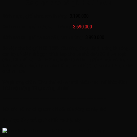
Xe điện cho bé gái HZB 1568
Bánh nhựa , ghế nhựa, sơn thường:
3.190.000
Bánh cao su , ghế nhựa, sơn thường:
3.690.000
Bánh cao su , ghế da cao cấp, sơn thường:
3.890.000
Xe điện cho bé gái HZB 1568 kiểu dáng được lấy ý tưởng từ dòng xe
con bọ cổ điển nhỏ gọn, thích hợp cho bé nhỏ dưới 30 kí, xe hoạt
động tốt nhất với bé 15-20kg, hoặc từ 6 tháng đến 4 tuổi, có dây an
toàn, có điều khiển từ xa cho bố mẹ, và chế độ tự lái cho bé, giúp bé
chơi vui hơn
Với phương châm ‘’Chơi phải vui- Ăn mới nhiều-Học mới khỏe-Kích
thích vận động-Tăng cường trí não’’
——————————————————————————————–
Mời các bố mẹ cùng xem chi tiết của dòng xe này nhé
Xe được lấy ý tưởng từ chiếc xe thật này