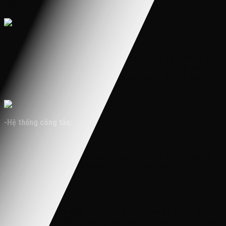
ngồi được 1 bé
-Vô lăng:
Được thiết kế hình tròn đơn giản nhẹ nhàng giúp Xe điện cho bé gái
HZB 1568 trở nên đặc biệt hơn so với các xe cùng loại, kết hợp thêm
nút còi, và nút điều khiển nhạc…điều đó chính giúp tổng thể xe đẹp
hơn, giống xe thật hơn và hài hòa hơn
-Hệ thống công tắc:
Bên phải vô lăng:
Nút nguồn nổi bật hình tròn màu đỏ phía bên trái vô lăng, kế bên là
cần số gạt tiến và được thiết kế giúp bé dễ thao tác khi muốn di
chuyển tiến hoặc lùi.
Bên trái:
Nổi bật là bảng điều khiển nhạc, có thể tăng giảm âm lượng bằng
cách đè im nút có dấu +, hoặc -, next nhạc. Bên trên là nút với thanh