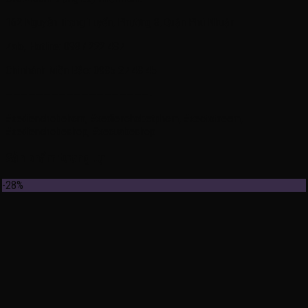
162 Nguyễn Trọng Tuyển, Phường 8, Quận Phú Nhuận
Zalo, Hotline: 0937 222 487
Chi nhánh Miền Bắc: 0985 27 48 45
———————————————————-
#xedienchobehcm, #xedienchobetphcm, #xeototreem,
#xedienchobeshop, #xecuabeshop
Sản phẩm tương tự
-28%