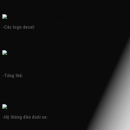
có chi tiết thừa, điều đó giúp tăng thêm độ đẹp, thanh thoát, nhẹ
nhàng cho Xe điện cho bé gái HZB 1568
-Các logo decal:
Decal hình lưỡi liềm được dán trên cửa xe, góp phần trang trí và làm
cho xe trông đẹp mắt hơn
Đuôi xe:
-Tổng thể:
Phần đuôi Xe điện cho bé gái HZB 1568 khá bắt mắt, với những
đường nhẹ nhàng tương đồng và ăn khớp với phần hông xe, tạo nên 1
tổng thể hài hòa
-Hệ thông đèn đuôi xe:
Hai đèn 2 bên hình mắt ếch to tròn, đặc biệt hơn giữa 2 đèn này là