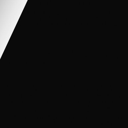
thông báo thời lượng pin, đỏ – cam – xanh lá-xanh dương
Xe điện cho bé gái HZB 1568 còn trang bị nút nhún, giúp bố mẹ
không cần di chuyển xe, vẫn tạo cho bé cảm giác như xe đang chạy,
điều này giúp bố mẹ có thể cho bé ăn, uống sữa 1 cách dễ dàng,
hoặc làm việc nhà
Động cơ:
Xe được trang bị 2 động cơ chính giúp xe chạy mạnh mẽ trên mọi
địa hình, 1 động cơ nhún, và 1 động cơ lái trợ lực giúp bé dễ dàng
xoay vô lăng 1 cách nhẹ nhàng
Tóm lại:
Với các ưu điểm và nhược điểm trên Xe điện cho bé gái HZB 1568
Kiểu dáng hầm hố nhưng nhỏ gọn, thể thao, thích hợp cho bé nhỏ
dưới 25 kí (xe hoạt động tốt nhất với bé 15-18kg) hoặc từ 6 tháng
đến 3 tuổi, có điều khiển từ xa cho bố mẹ, và chế độ tự lái cho Xe
điện cho bé gái HZB 1568 kiểu dáng được lấy ý tưởng từ dòng xe
con bọ cổ điển nhỏ gọn, thích hợp cho bé nhỏ dưới 30 kí, xe hoạt
động tốt nhất với bé 15-20kg, hoặc từ 6 tháng đến 4 tuổi, có dây an
toàn, có điều khiển từ xa cho bố mẹ, và chế độ tự lái cho bé, giúp bé