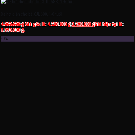
Xe hơi điện cho bé XJL 688, 1-6 tuổi
4.200.000
₫
Giá gốc là: 4.200.000 ₫.
3.990.000
₫
Giá hiện tại là:
3.990.000 ₫.
-9%