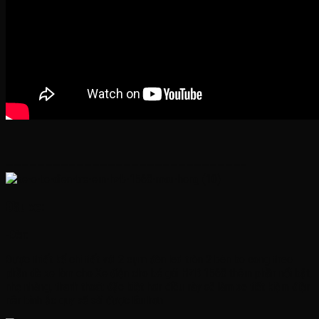
——————————————————————————————–
Đầu xe:
-Đèn:
Được thiết kế chi tiết với 2 cụm đèn led tròn 2 bên bo cong theo
phần dè xe làm cho Xe điện cho bé gái HZB 1568 thêm phần nổi bật,
nhẹ nhàng, thanh thoát đặc biệt hơn điều này sẽ làm xe tiết kiệm điện
nên bình ắc quy sẽ sài được lâu hơn