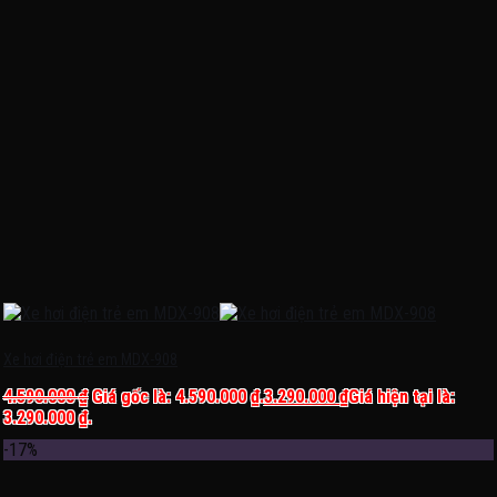
Xe hơi điện trẻ em MDX-908
4.590.000
₫
Giá gốc là: 4.590.000 ₫.
3.290.000
₫
Giá hiện tại là:
3.290.000 ₫.
-17%