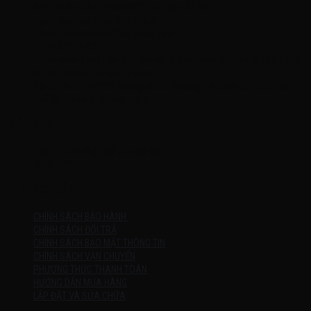
Đăng ký lần đầu: 08/02/2021, tại Quận Gò Vấp
Người đại diện: Đặng Duy Khánh
Email: xedienchobe123@gmail.com
ĐT: 0937222487
Showroom trưng bày: 162 Nguyễn Trọng Tuyển, Phường 8, Quận Phú
Nhuận, Thành phố Hồ Chí Minh
Địa Chỉ Kho : 14/12/2 Đường số 53, Phường 14, Quận Gò Vấp, Thành
phố Hồ Chí Minh (không trưng bày)
MỞ CỬA
Thứ 2 – Chủ Nhật (kể cả ngày lễ)
7h:00 – 21h:00
HƯỚNG DẪN
CHÍNH SÁCH BẢO HÀNH
CHÍNH SÁCH ĐỔI TRẢ
CHÍNH SÁCH BẢO MẬT THÔNG TIN
CHÍNH SÁCH VẬN CHUYỂN
PHƯƠNG THỨC THANH TOÁN
HƯỚNG DẪN MUA HÀNG
LẮP ĐẶT VÀ SỬA CHỮA