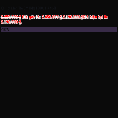
Xe Hơi Điện Trẻ Em Bdq 1588, 1-4 tuổi
2.650.000
₫
Giá gốc là: 2.650.000 ₫.
2.190.000
₫
Giá hiện tại là:
2.190.000 ₫.
-10%