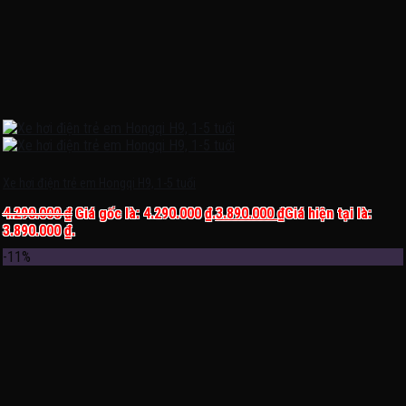
Xe hơi điện trẻ em Hongqi H9, 1-5 tuổi
4.290.000
₫
Giá gốc là: 4.290.000 ₫.
3.890.000
₫
Giá hiện tại là:
3.890.000 ₫.
-11%