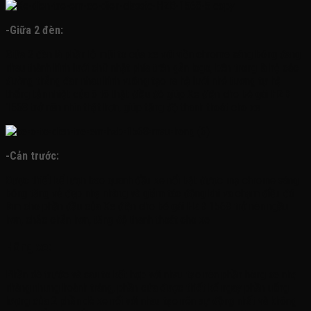
-Giữa 2 đèn:
Giữa 2 đèn là phần lỗ mũi to của xe với viền chrome sáng bóng đang
nhau thành hình lưới chữ nhật phía trên gắn logo, bên trong là hệ các
đường thẳng đan nhau hình vuông tạo ra hệ lưới nhỏ tương tự hệ
thống tản nhiệt của ô tô thật điều đó giúp Xe điện cho bé gái HZB
1568 trở nên nhìn thật hơn, giúp tăng độ thanh thoát cho xe
-Cản trước:
Được thiết kế lượn bao quanh đầu xe nổi bật được mạ chrome sáng
bóng tăng vẻ đẹp nhẹ nhàng và giảm tác động khi va chạm điều đó
làm cho phần đầu của Xe điện cho bé gái HZB 1568 trở nên ngầu
hơn, chắc chắn hơn, tăng độ thanh thoát cho xe
Hông xe:
Phần dè trước và sau to kết hợp với nhau tạo nên phần hông xe nhẹ
nhàng nhưng hoành tráng, phần cửa được thiết kế ngay phần uống
lượng của 2 phần dè xe nối với nhau tạo nên sự động nhất và không