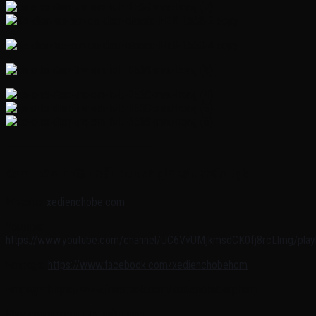
———————————————————-
Xem thêm nhiều mẫu hơn và giá sản phẩm tại:
Website:
xedienchobe.com
Youtube:
https://www.youtube.com/channel/UC6VvUMjkmsdCK0fj8rcLlmg/playl
Fanpage:
https://www.facebook.com/xedienchobehcm
Fanpage: https://www.facebook.com/xedienchobetphcm
Showroom trưng bày miền nam: