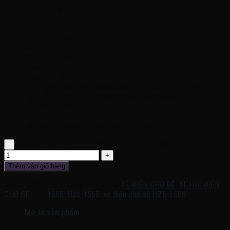
Loại sản phẩm: Xe điện cho bé
Mã sản phẩm: Hzb-1568
Kích thước: 110x 65 x 50 cm
Tốc độ 3-5 km/h
Ác quy: 12v/7ah
Động cơ: 2 động cơ
Trọng lượng: 15 kg
Trọng tải tối đa: 30 Kg
Điều khiển: Bằng điều khiển cầm tay, và có chế độ tự lái cho bé
Chất liệu: Nhựa nguyên sinh cao cấp, an toàn cho bé
Giới tính: Bé Gái
Chức năng: Xe có đầy đủ các chức năng như đèn, còi nhạc ,
khe cắm USB cho bé thoải mái nghe nhạc.
Xe điện cho bé gái HZB 1568, 1-4 tuổi số lượng
Thêm vào giỏ hàng
Mã sản phẩm:
Hzb-1568
Danh mục:
XE ĐIỆN CHO BÉ
,
XE HƠI ĐIỆN
CHO BÉ
Thẻ:
1568
,
Hzb-1568
,
xe điện cho bé HZB-1568
Mô tả sản phẩm