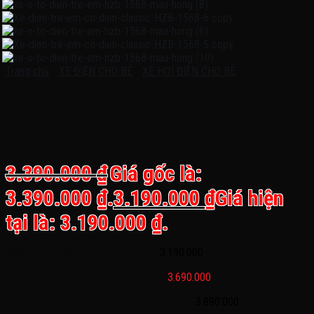
Trang chủ
/
XE ĐIỆN CHO BÉ
/
XE HƠI ĐIỆN CHO BÉ
Xe điện cho bé gái HZB 1568, 1-4
tuổi
3.390.000
₫
Giá gốc là:
3.390.000 ₫.
3.190.000
₫
Giá hiện
tại là: 3.190.000 ₫.
Bánh nhựa , ghế nhựa, sơn thường:
3.190.000
Bánh cao su , ghế nhựa, sơn thường:
3.690.000
Bánh cao su , ghế da cao cấp, sơn thường:
3.890.000