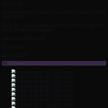
0937.222.487
Showroom trưng bày: 162 Nguyễn Trọng Tuyển, Phường 8, Quận Phú
Nhuận, Tp.HCM
Địa Chỉ Kho : 14/12/2 Đường số 53, Phường 14, Quận Gò Vấp, Thành
phố Hồ Chí Minh (không trưng bày)
xedienchobe123@gmail.com
Xe Điện Cho Bé
Zalo:0937222487
-6%