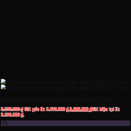
Xe ô tô điện trẻ em phong cách cổ điển classic YH 99168, 1-4 tuổi
3.890.000
₫
Giá gốc là: 3.890.000 ₫.
3.690.000
₫
Giá hiện tại là:
3.690.000 ₫.
-5%