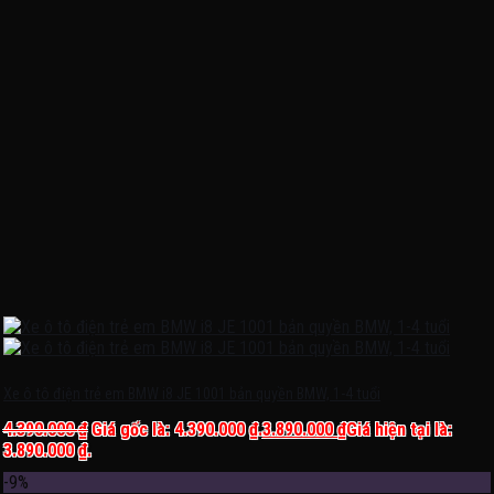
Xe ô tô điện trẻ em BMW i8 JE 1001 bản quyền BMW, 1-4 tuổi
4.390.000
₫
Giá gốc là: 4.390.000 ₫.
3.890.000
₫
Giá hiện tại là:
3.890.000 ₫.
-9%