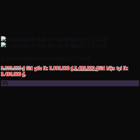
Xe Điện Cho Bé Rolls Royces R8 Bdq-8110, 1-5 tuổi
3.890.000
₫
Giá gốc là: 3.890.000 ₫.
3.490.000
₫
Giá hiện tại là:
3.490.000 ₫.
-5%