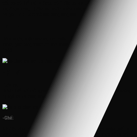
cốp xe có thể mở ra được có 1 đèn to hơn gấp đôi che lắp phần cốp
xe, được trang bị đèn led chớp nhiều màu, càng làm cho Xe điện cho
bé gái HZB 1568 trở nên càng lung linh
Bánh xe:
Bánh nhựa, hoặc cao su, tùy phiên bản to với những đường nét thanh
thoát, giúp tăng thêm độ nhẹ nhàng cho Xe điện cho bé gái HZB
1568
Nội thất:
-Cửa xe:
Được thiết kế mở ngang, chắc chắn với nút gài 2 bên, giúp bé không
bị ngã khi xe đang hoạt động
-Ghế:
Xe điện cho bé gái HZB 1568 được trang bị ghế nhựa hoặc ghế da
với 2 vai ghế, để tăng độ hoành tráng cho xe, nhưng thực tế xe chỉ