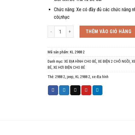
Chức năng: Xe có đầy đủ các chức năng n
còi,nhạc
Xe điện trẻ em Jeep KL 2988 2 địa hình tải trọng 
THÊM VÀO GIỎ HÀNG
Mã sản phẩm:
KL 2988 2
Danh mục:
XE ĐỊA HÌNH CHO BÉ
,
XE ĐIỆN 2 CHỖ NGỒI
,
X
BÉ
,
XE HƠI ĐIỆN CHO BÉ
Thẻ:
2988 2
,
jeep
,
KL 2988 2
,
xe địa hình