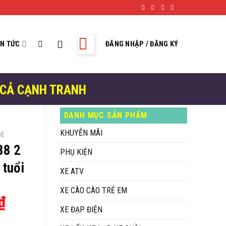
IN TỨC
ĐĂNG NHẬP / ĐĂNG KÝ
 CẢ CẠNH TRANH
DANH MỤC SẢN PHẨM
KHUYỄN MÃI
BÉ
88 2
PHỤ KIỆN
 tuổi
XE ATV
XE CÀO CÀO TRẺ EM
Giá
₫
XE ĐẠP ĐIỆN
hiện