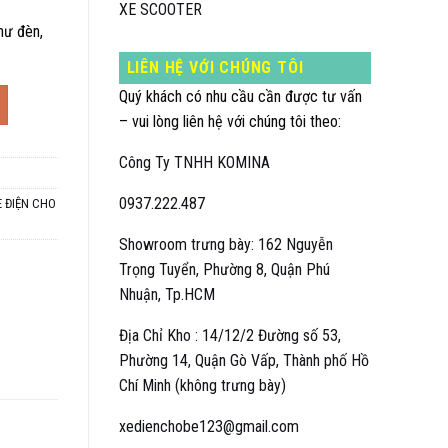
XE SCOOTER
hư đèn,
LIÊN HỆ VỚI CHÚNG TÔI
Quý khách có nhu cầu cần được tư vấn
lớn, 1-10 tuổi số lượng
– vui lòng liên hệ với chúng tôi theo:
Công Ty TNHH KOMINA
0937.222.487
E ĐIỆN CHO
Showroom trưng bày: 162 Nguyễn
Trọng Tuyển, Phường 8, Quận Phú
Nhuận, Tp.HCM
Địa Chỉ Kho : 14/12/2 Đường số 53,
Phường 14, Quận Gò Vấp, Thành phố Hồ
Chí Minh (không trưng bày)
xedienchobe123@gmail.com