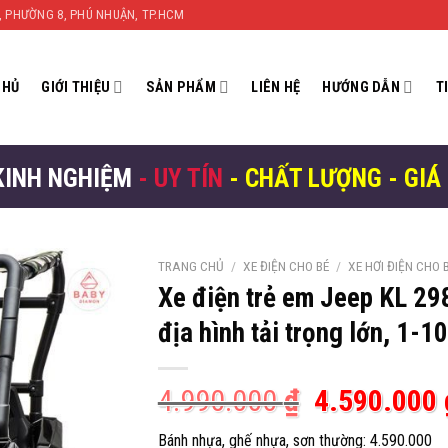
N, PHƯỜNG 8, PHÚ NHUẬN, TP.HCM
CHỦ
GIỚI THIỆU
SẢN PHẨM
LIÊN HỆ
HƯỚNG DẪN
T
KINH NGHIỆM
- UY TÍN
- CHẤT LƯỢNG - GIÁ
TRANG CHỦ
/
XE ĐIỆN CHO BÉ
/
XE HƠI ĐIỆN CHO 
Xe điện trẻ em Jeep KL 29
địa hình tải trọng lớn, 1-10
Giá
4.990.000
₫
4.590.000
gốc
Bánh nhựa, ghế nhựa, sơn thường: 4.590.000