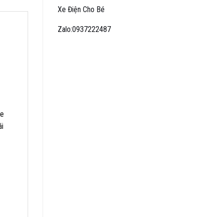
Xe Điện Cho Bé
Zalo:0937222487
xe
ái