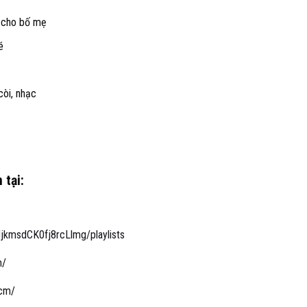
a cho bố mẹ
é
òi, nhạc
 tại:
kmsdCK0fj8rcLlmg/playlists
m
/
hcm
/