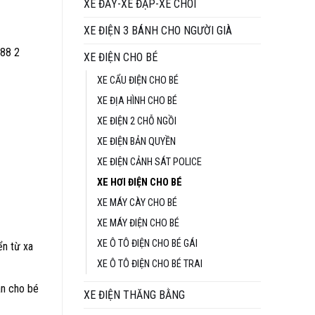
tại
XE ĐẨY-XE ĐẠP-XE CHÒI
₫.
là:
XE ĐIỆN 3 BÁNH CHO NGƯỜI GIÀ
4.590.000 ₫.
988 2
XE ĐIỆN CHO BÉ
XE CẨU ĐIỆN CHO BÉ
XE ĐỊA HÌNH CHO BÉ
XE ĐIỆN 2 CHỖ NGỒI
XE ĐIỆN BẢN QUYỀN
XE ĐIỆN CẢNH SÁT POLICE
XE HƠI ĐIỆN CHO BÉ
XE MÁY CÀY CHO BÉ
XE MÁY ĐIỆN CHO BÉ
XE Ô TÔ ĐIỆN CHO BÉ GÁI
ển từ xa
XE Ô TÔ ĐIỆN CHO BÉ TRAI
àn cho bé
XE ĐIỆN THĂNG BẰNG