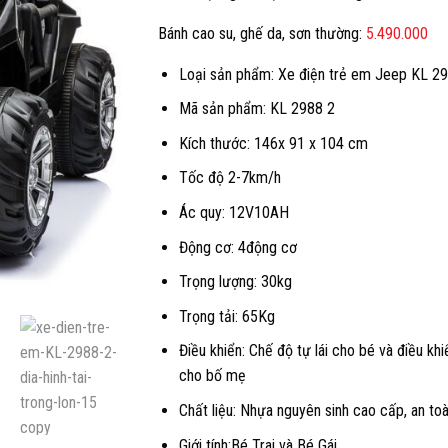
là:
Bánh cao su, ghế da, sơn thường:
4.990.000 
5.490.000
Loại sản phẩm: Xe điện trẻ em Jeep KL 2
Mã sản phẩm: KL 2988 2
Kích thước: 146x 91 x 104 cm
Tốc độ 2-7km/h
Ác quy: 12V10AH
Động cơ: 4động cơ
Trọng lượng: 30kg
Trọng tải: 65Kg
Điều khiển: Chế độ tự lái cho bé và điều khi
cho bố mẹ
Chất liệu: Nhựa nguyên sinh cao cấp, an to
Giới tính:Bé Trai và Bé Gái