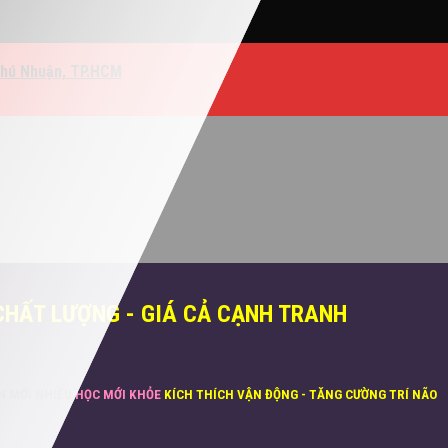
Phú Nhuận, TP.HCM
CHẤT LƯỢNG - GIÁ CẢ CẠNH TRANH
ĂN MỚI NHIỀU
HỌC MỚI KHỎE
KÍCH THÍCH VẬN ĐỘNG - TĂNG CƯỜNG TRÍ NÃO