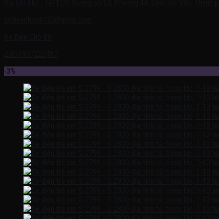
Địa Chỉ Kho : 14/12/2 Đường số 53, Phường 14, Quận Gò Vấp, Thành p
xedienchobe123@gmail.com
Xe Điện Cho Bé
Zalo:0937222487
-3%