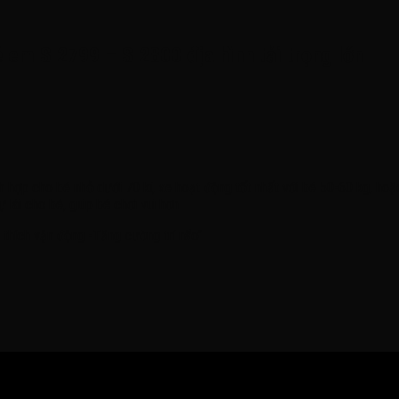
ẻ em S 2799 – S 2800 địa hình tải trọng lớn
 hợp cho bé nhỏ dưới 70 kí, xe hoạt động tốt nhất với bé 50-60 kg, hoặ
 lái cho bé, giúp bé chơi vui hơn
thích vận động -Tăng cường trí não’’