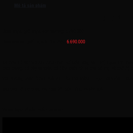
Mô tả sản phẩm
Xe điện tr
Bánh nhựa, ghế nhựa, sơn thường: 5.790.000
Bánh cao su, ghế da, sơn tĩnh điện:
6.690.000
———————————————————-
Xe điện trẻ em S 2799 được thiết kế kiểu dáng hầm hố, mạnh mẽ, thích
chơi chung, có dây an toàn, có điều khiển từ xa cho bố mẹ, và chế độ tự
Với phương châm ‘’Chơi phải vui – Ăn mới nhiều – Học mới khỏe – Kích 
Mời các bố mẹ cùng xem chi tiết của dòng xe này nhé
———————————————————-
Video thực tế sản phẩm tại shop: