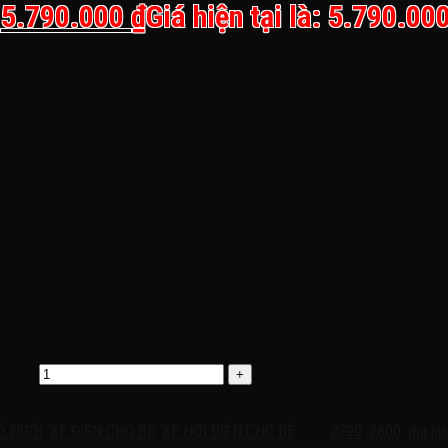
.
5.790.000
₫
Giá hiện tại là: 5.790.000
 lượng
Ỗ NGỒI
,
XE ĐIỆN CHO BÉ
,
XE HƠI ĐIỆN CHO BÉ
Thẻ:
2799
,
2800
,
địa hì