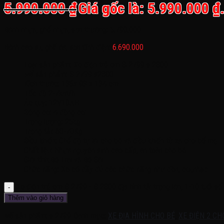
5.990.000
₫
Giá gốc là: 5.990.000 ₫
Bánh nhựa, ghế nhựa, sơn thường: 5.790.000
Bánh cao su, ghế da, sơn tĩnh điện:
6.690.000
Loại sản phẩm: Xe điện trẻ em S 2799 s 2800
Mã sản phẩm: S 2799 s2800
Kích thước: 136x 93 x 134 cm
Tốc độ 2-7km/h
Ác quy: 12V10AH
Động cơ: 4 động cơ
Trọng lượng: 25kg
Trọng tải: 60-70Kg
Điều khiển: Chế độ tự lái cho bé và điều khiển từ xa cho bố mẹ
Chất liệu: Nhựa nguyên sinh cao cấp, an toàn cho bé
Giới tính:Bé Trai và Bé Gái
Chức năng: Xe có đầy đủ các chức năng như đèn, còi,nhạc
Xe điện trẻ em S 2799 - S 2800 địa hình tải trọng lớn, 1-10 tuổi số
Thêm vào giỏ hàng
Mã sản phẩm:
s 2799
Danh mục:
XE ĐỊA HÌNH CHO BÉ
,
XE ĐIỆN 2 CH