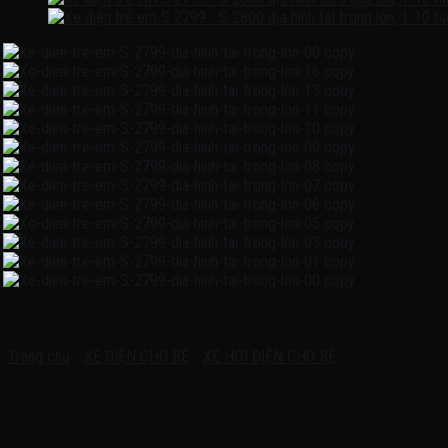
Trang chủ
/
XE ĐIỆN CHO BÉ
/
XE HƠI ĐIỆN CHO BÉ
Xe điện trẻ em S 2799 – S 2800 địa