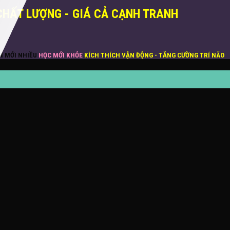
CHẤT LƯỢNG - GIÁ CẢ CẠNH TRANH
ĂN MỚI NHIỀU
HỌC MỚI KHỎE
KÍCH THÍCH VẬN ĐỘNG - TĂNG CƯỜNG TRÍ NÃO