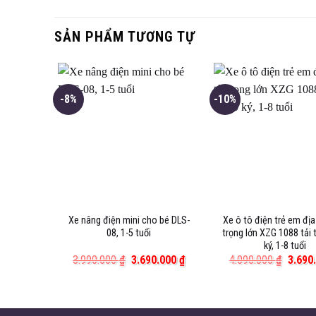
SẢN PHẨM TƯƠNG TỰ
-8%
-10%
udi Fey
Xe nâng điện mini cho bé DLS-
Xe ô tô điện trẻ em địa
08, 1-5 tuổi
trọng lớn XZG 1088 tải 
ký, 1-8 tuổi
Giá
Giá
Giá
Giá
0.000
₫
3.990.000
₫
3.690.000
₫
4.090.000
₫
3.690
hiện
gốc
hiện
gốc
tại
là:
tại
là:
.000 ₫.
là:
3.990.000 ₫.
là:
4.090.
1.390.000 ₫.
3.690.000 ₫.