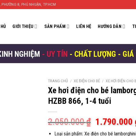
N, PHƯỜNG 8, PHÚ NHUẬN, TP.HCM
CHỦ
GIỚI THIỆU
SẢN PHẨM
LIÊN HỆ
HƯỚNG DẪN
T
KINH NGHIỆM
- UY TÍN
- CHẤT LƯỢNG - GIÁ
TRANG CHỦ
/
XE ĐIỆN CHO BÉ
/
XE HƠI ĐIỆN CHO 
Xe hơi điện cho bé lambor
HZBB 866, 1-4 tuổi
Giá
2.050.000
₫
1.790.000
gốc
Loại sản phẩm: Xe điện cho bé lamborghin