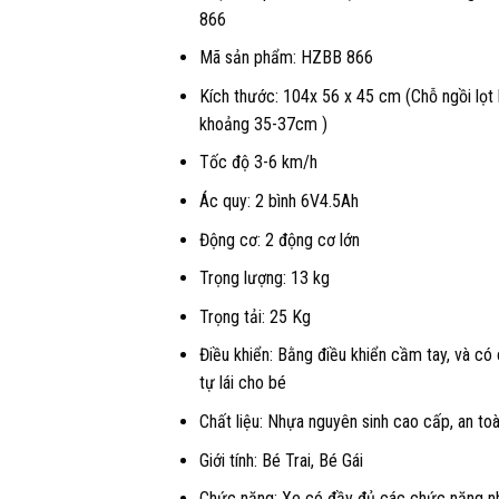
là:
866
2.050.000 
Mã sản phẩm: HZBB 866
Kích thước: 104x 56 x 45 cm (Chỗ ngồi lọt 
khoảng 35-37cm )
Tốc độ 3-6 km/h
Ác quy: 2 bình 6V4.5Ah
Động cơ: 2 động cơ lớn
Trọng lượng: 13 kg
Trọng tải: 25 Kg
Điều khiển: Bằng điều khiển cầm tay, và có
tự lái cho bé
Chất liệu: Nhựa nguyên sinh cao cấp, an to
Giới tính: Bé Trai, Bé Gái
Chức năng: Xe có đầy đủ các chức năng n