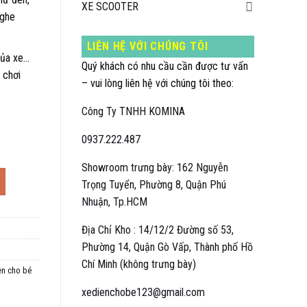
XE SCOOTER
nghe
LIÊN HỆ VỚI CHÚNG TÔI
của xe…
Quý khách có nhu cầu cần được tư vấn
 chơi
– vui lòng liên hệ với chúng tôi theo:
Công Ty TNHH KOMINA
0937.222.487
Showroom trưng bày: 162 Nguyễn
ổi số lượng
Trọng Tuyển, Phường 8, Quận Phú
Nhuận, Tp.HCM
Địa Chỉ Kho : 14/12/2 Đường số 53,
Phường 14, Quận Gò Vấp, Thành phố Hồ
Chí Minh (không trưng bày)
ện cho bé
xedienchobe123@gmail.com