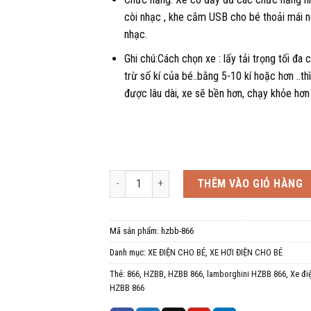
còi nhạc , khe cắm USB cho bé thoải mái 
nhạc.
Ghi chú:Cách chọn xe : lấy tải trọng tối đa 
trừ số kí của bé..bằng 5-10 kí hoặc hơn ..thì
được lâu dài, xe sẽ bền hơn, chạy khỏe hơn
Xe hơi điện cho bé lamborghini HZBB 866, 1-4 tu
THÊM VÀO GIỎ HÀNG
Mã sản phẩm:
hzbb-866
Danh mục:
XE ĐIỆN CHO BÉ
,
XE HƠI ĐIỆN CHO BÉ
Thẻ:
866
,
HZBB
,
HZBB 866
,
lamborghini HZBB 866
,
Xe đi
HZBB 866