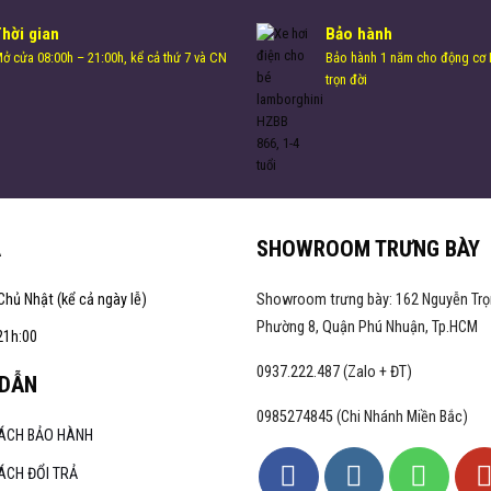
Thời gian
Bảo hành
ở cửa 08:00h – 21:00h, kể cả thứ 7 và CN
Bảo hành 1 năm cho động cơ H
trọn đời
A
SHOWROOM TRƯNG BÀY
Chủ Nhật (kể cả ngày lễ)
Showroom trưng bày: 162 Nguyễn Trọ
Phường 8, Quận Phú Nhuận, Tp.HCM
21h:00
0937.222.487 (Zalo + ĐT)
DẪN
0985274845 (Chi Nhánh Miền Bắc)
SÁCH BẢO HÀNH
ÁCH ĐỔI TRẢ