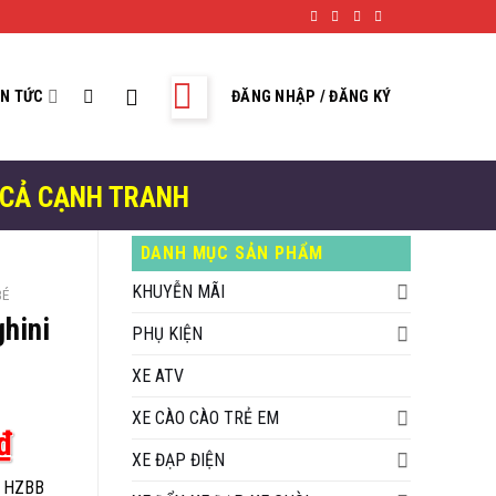
IN TỨC
ĐĂNG NHẬP / ĐĂNG KÝ
 CẢ CẠNH TRANH
DANH MỤC SẢN PHẨM
KHUYỄN MÃI
BÉ
ghini
PHỤ KIỆN
XE ATV
XE CÀO CÀO TRẺ EM
Giá
₫
XE ĐẠP ĐIỆN
hiện
i HZBB