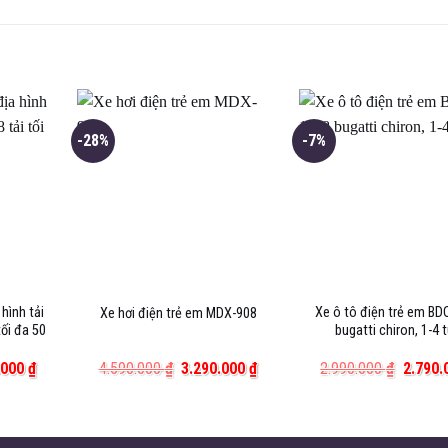
-28%
-7%
 hình tải
Xe ô tô điện trẻ em BD
Xe hơi điện trẻ em MDX-908
tối đa 50
bugatti chiron, 1-4 
Giá
Giá
Giá
Giá
.000
₫
4.590.000
₫
3.290.000
₫
2.990.000
₫
2.790
hiện
gốc
hiện
gốc
tại
là:
tại
là:
000 ₫.
là:
4.590.000 ₫.
là:
2.990.
3.690.000 ₫.
3.290.000 ₫.