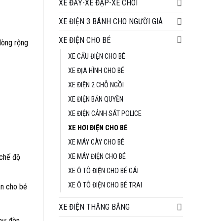
tại
XE ĐẨY-XE ĐẠP-XE CHÒI
₫.
là:
XE ĐIỆN 3 BÁNH CHO NGƯỜI GIÀ
1.790.000 ₫.
XE ĐIỆN CHO BÉ
lòng rộng
XE CẨU ĐIỆN CHO BÉ
XE ĐỊA HÌNH CHO BÉ
XE ĐIỆN 2 CHỖ NGỒI
XE ĐIỆN BẢN QUYỀN
XE ĐIỆN CẢNH SÁT POLICE
XE HƠI ĐIỆN CHO BÉ
XE MÁY CÀY CHO BÉ
XE MÁY ĐIỆN CHO BÉ
 chế độ
XE Ô TÔ ĐIỆN CHO BÉ GÁI
XE Ô TÔ ĐIỆN CHO BÉ TRAI
àn cho bé
XE ĐIỆN THĂNG BẰNG
hư đèn,