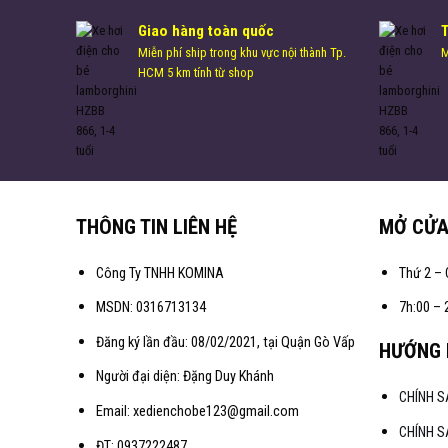
Giao hàng toàn quốc
Miễn phí ship trong khu vực nội thành Tp.
M
HCM 5 km tính từ shop
THÔNG TIN LIÊN HỆ
MỞ CỬ
Công Ty TNHH KOMINA
Thứ 2 – 
MSDN: 0316713134
7h:00 – 
Đăng ký lần đầu: 08/02/2021, tại Quận Gò Vấp
HƯỚNG 
Người đại diện: Đặng Duy Khánh
CHÍNH 
Email: xedienchobe123@gmail.com
CHÍNH S
ĐT: 0937222487