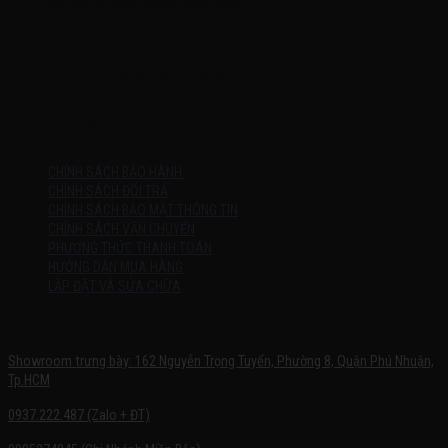
phố Hồ Chí Minh (không trưng bày)
MỞ CỬA
Thứ 2 – Chủ Nhật (kể cả ngày lễ)
7h:00 – 21h:00
HƯỚNG DẪN
CHÍNH SÁCH BẢO HÀNH
CHÍNH SÁCH ĐỔI TRẢ
CHÍNH SÁCH BẢO MẬT THÔNG TIN
CHÍNH SÁCH VẬN CHUYỂN
PHƯƠNG THỨC THANH TOÁN
HƯỚNG DẪN MUA HÀNG
LẮP ĐẶT VÀ SỬA CHỮA
SHOWROOM TRƯNG BÀY
Showroom trưng bày: 162 Nguyễn Trọng Tuyển, Phường 8, Quận Phú Nhuận,
Tp.HCM
0937.222.487 (Zalo + ĐT)