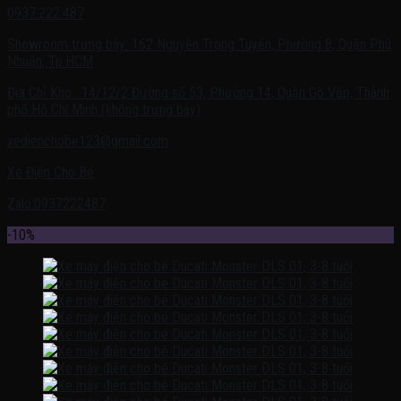
0937.222.487
Showroom trưng bày: 162 Nguyễn Trọng Tuyển, Phường 8, Quận Phú
Nhuận, Tp.HCM
Địa Chỉ Kho : 14/12/2 Đường số 53, Phường 14, Quận Gò Vấp, Thành
phố Hồ Chí Minh (không trưng bày)
xedienchobe123@gmail.com
Xe Điện Cho Bé
Zalo:0937222487
-10%