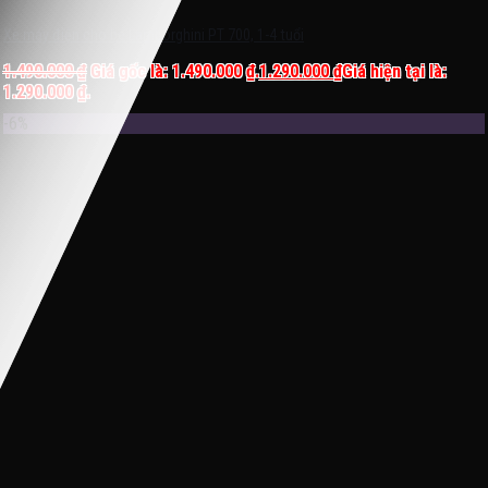
Xe máy điện cho bé Lamborghini PT 700, 1-4 tuổi
1.490.000
₫
Giá gốc là: 1.490.000 ₫.
1.290.000
₫
Giá hiện tại là:
1.290.000 ₫.
-6%