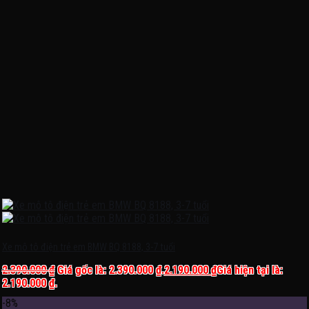
Xe mô tô điện trẻ em BMW BQ 8188, 3-7 tuổi
2.390.000
₫
Giá gốc là: 2.390.000 ₫.
2.190.000
₫
Giá hiện tại là:
2.190.000 ₫.
-8%