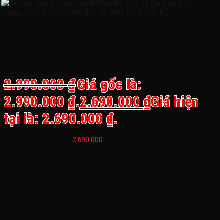
Trang chủ
/
XE ĐIỆN CHO BÉ
/
XE MÁY ĐIỆN CHO BÉ
Xe máy điện cho bé Ducati
Monster DLS 01, 3-8 tuổi
2.990.000
₫
Giá gốc là:
2.990.000 ₫.
2.690.000
₫
Giá hiện
tại là: 2.690.000 ₫.
Bánh nhựa, ghế nhựa :
2.690.000
Loại sản phẩm: Xe máy điện cho bé Ducati Monster DLS 01
Mã sản phẩm: DLS 01
Kích thước: 120 x 50 x 60 cm (Chỗ ngồi lọt lòng rộng khoảng
37-39cm )
Tốc độ: 3-5 km/h
Ác quy: 12V 4.5AH
Động cơ: 1 động cơ lớn