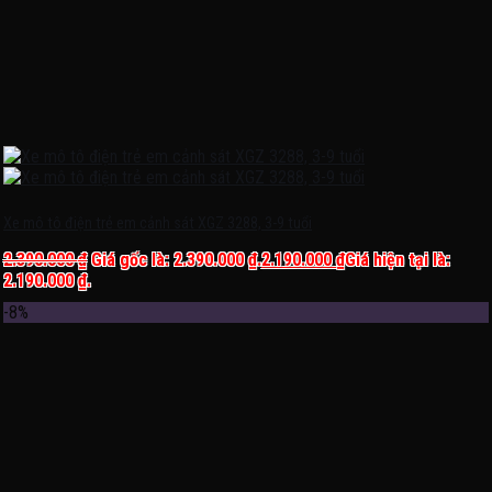
Xe mô tô điện trẻ em cảnh sát XGZ 3288, 3-9 tuổi
2.390.000
₫
Giá gốc là: 2.390.000 ₫.
2.190.000
₫
Giá hiện tại là:
2.190.000 ₫.
-8%