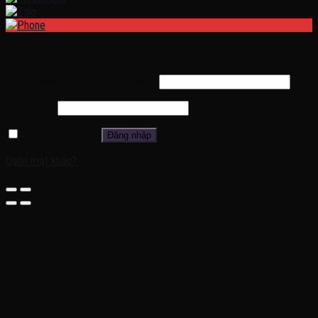
Đăng nhập
Tên tài khoản hoặc địa chỉ email
*
Mật khẩu
*
Ghi nhớ mật khẩu
Đăng nhập
Quên mật khẩu?