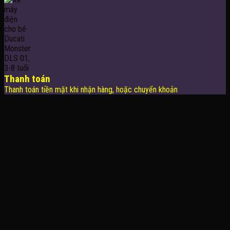
Thanh toán
Thanh toán tiền mặt khi nhận hàng, hoặc chuyển khoản
THÔNG TIN LIÊN HỆ
Công Ty TNHH KOMINA
MSDN: 0316713134
Đăng ký lần đầu: 08/02/2021, tại Quận Gò Vấp
Người đại diện: Đặng Duy Khánh
Email: xedienchobe123@gmail.com
ĐT: 0937222487
Showroom trưng bày: 162 Nguyễn Trọng Tuyển, Phường 8, Quận Phú
Nhuận, Thành phố Hồ Chí Minh
Địa Chỉ Kho : 14/12/2 Đường số 53, Phường 14, Quận Gò Vấp, Thành