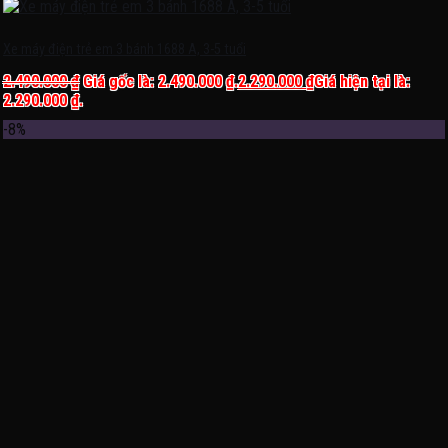
Xe máy điện trẻ em 3 bánh 1688 A, 3-5 tuổi
2.490.000
₫
Giá gốc là: 2.490.000 ₫.
2.290.000
₫
Giá hiện tại là:
2.290.000 ₫.
-8%