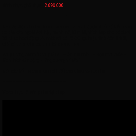
Bánh nhựa, ghế nhựa :
2.690.000
———————————————————-
Xe máy điện cho bé Ducati Monster DLS 01 được thiết kế kiểu dáng
xe cào cào ngoài đời thật, mạnh mẽ, hầm hố, thích hợp cho bé dưới
35 kí, xe hoạt động tốt nhất với bé 25-30 kg, hoặc từ 3 đến 8 tuổi,
chế độ tự lái cho bé, giúp bé chơi vui hơn
Với phương châm ‘’Chơi phải vui – Ăn mới nhiều – Học mới khỏe –
Kích thích vận động -Tăng cường trí não’’
Mời các bố mẹ cùng xem chi tiết của dòng xe này nhé
———————————————————-
Video thực tế sản phẩm tại shop: