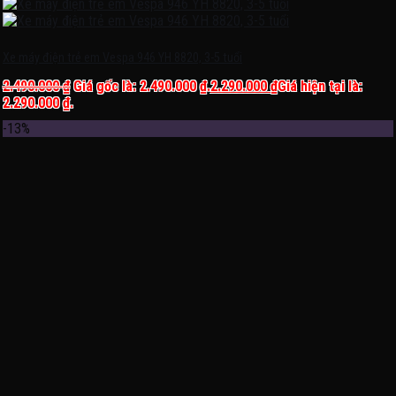
Xe máy điện trẻ em Vespa 946 YH 8820, 3-5 tuổi
2.490.000
₫
Giá gốc là: 2.490.000 ₫.
2.290.000
₫
Giá hiện tại là:
2.290.000 ₫.
-13%