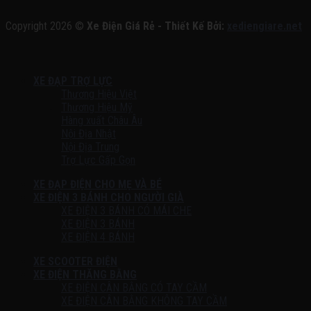
Copyright 2026 ©
Xe Điện Giá Rẻ - Thiết Kế Bởi:
xediengiare.net
XE ĐẠP TRỢ LỰC
Thương Hiệu Việt
Thương Hiệu Mỹ
Hàng xuất Châu Âu
Nội Địa Nhật
Nội Địa Trung
Trợ Lực Gấp Gọn
XE ĐẠP ĐIỆN CHO MẸ VÀ BÉ
XE ĐIỆN 3 BÁNH CHO NGƯỜI GIÀ
XE ĐIỆN 3 BÁNH CÓ MÁI CHE
XE ĐIỆN 3 BÁNH
XE ĐIỆN 4 BÁNH
XE SCOOTER ĐIỆN
XE ĐIỆN THĂNG BẰNG
XE ĐIỆN CÂN BẰNG CÓ TAY CẦM
XE ĐIỆN CÂN BẰNG KHÔNG TAY CẦM