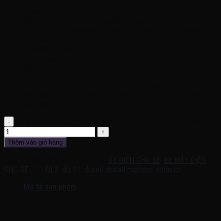
Trọng lượng: 15 kg
Trọng tải tối đa: 35 Kg
Điều khiển: Chế độ tự lái cho bé bằng tay ga
Chất liệu: Nhựa nguyên sinh cao cấp, thép không rỉ, an toàn
cho bé
Giới tính: Bé Trai và Bé Gái
Chức năng: Xe có đầy đủ các chức năng như đèn, còi, nhạc
Ghi chú:
Cách chọn xe : lấy tải trọng tối đa của xe…trừ số kí của
bé..bằng 5-10 kí thì chơi được lâu dài, xe sẽ bền hơn, chạy
khỏe hơn
Xe máy điện cho bé Ducati Monster DLS 01, 3-8 tuổi số lượng
Thêm vào giỏ hàng
Mã sản phẩm:
DLS 01
Danh mục:
XE ĐIỆN CHO BÉ
,
XE MÁY ĐIỆN
CHO BÉ
Thẻ:
DLS
,
dls 01
,
ducati
,
ducati monster
,
monster
Mô tả sản phẩm
Xe máy điện cho bé Ducati Monster DLS 01