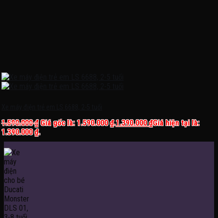
Xe máy điện trẻ em LS 6688, 2-5 tuổi
1.590.000
₫
Giá gốc là: 1.590.000 ₫.
1.390.000
₫
Giá hiện tại là:
1.390.000 ₫.