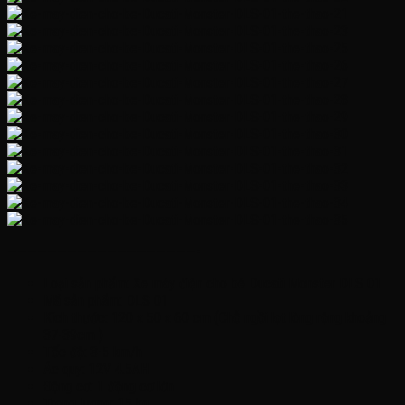
———————————————————-
Loại sản phẩm: Xe máy điện cho bé Ducati Monster DLS 01
Mã sản phẩm: DLS 01
Kích thước: 120 x 50 x 60 cm (Chỗ ngồi lọt lòng rộng khoảng
37-39cm )
Tốc độ: 3-5 km/h
Ác quy: 12V 4.5AH
Động cơ: 1 động cơ lớn
Trọng lượng: 15 kg