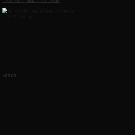
0985274845 (Chi Nhánh Miền Bắc)
FACEBOOK
BẢN ĐỒ