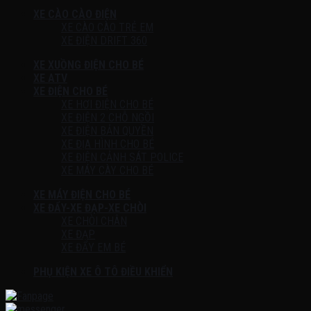
XE CÀO CÀO ĐIỆN
XE CÀO CÀO TRẺ EM
XE ĐIỆN DRIFT 360
XE XUỒNG ĐIỆN CHO BÉ
XE ATV
XE ĐIỆN CHO BÉ
XE HƠI ĐIỆN CHO BÉ
XE ĐIỆN 2 CHỖ NGỒI
XE ĐIỆN BẢN QUYỀN
XE ĐỊA HÌNH CHO BÉ
XE ĐIỆN CẢNH SÁT POLICE
XE MÁY CÀY CHO BÉ
XE MÁY ĐIỆN CHO BÉ
XE ĐẨY-XE ĐẠP-XE CHÒI
XE CHÒI CHÂN
XE ĐẠP
XE ĐẨY EM BÉ
PHỤ KIỆN XE Ô TÔ ĐIỀU KHIỂN