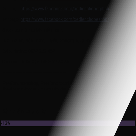
Fanpage:
https://www.facebook.com/xedienchobetphcm
/
Fanpage:
https://www.facebook.com/xedienchobeshop/
Showroom trưng bày miền nam:
ĐC: 162 Nguyễn Trọng Tuyển, Phường 8, Quận Phú Nhuận, TP.HCM
Zalo, Hotline: 0937 222 487
Chi nhánh Miền Bắc: 0985 27 48 45
———————————————————-
#xedientreemshop, #xedienchobetphcm, #xeototreem,
#xedienchobeshop, #xecuabeshop, #babydiamon
Sản phẩm tương tự
-13%