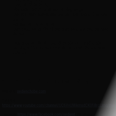
Trọng tải tối đa: 35 Kg
Điều khiển: Chế độ tự lái cho bé bằng tay ga
Chất liệu: Nhựa nguyên sinh cao cấp, thép không rỉ, an toàn
cho bé
Giới tính: Bé Trai và Bé Gái
Chức năng: Xe có đầy đủ các chức năng như đèn, còi, nhạc
Ghi chú:
Cách chọn xe : lấy tải trọng tối đa của xe…trừ số kí của
bé..bằng 5-10 kí thì chơi được lâu dài, xe sẽ bền hơn, chạy
khỏe hơn
———————————————————-
———————————————————-
Xem thêm nhiều mẫu hơn và giá sản phẩm tại:
Website:
xedienchobe.com
Youtube:
https://www.youtube.com/channel/UC6VvUMjkmsdCK0fj8rcLlmg/playl
Fanpage:
https://www.facebook.com/xedient
reemshop/