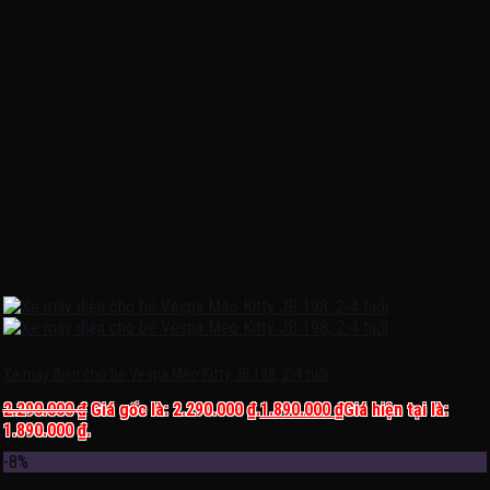
Xe máy điện cho bé Vespa Mèo Kitty JB 198, 2-4 tuổi
2.290.000
₫
Giá gốc là: 2.290.000 ₫.
1.890.000
₫
Giá hiện tại là:
1.890.000 ₫.
-8%