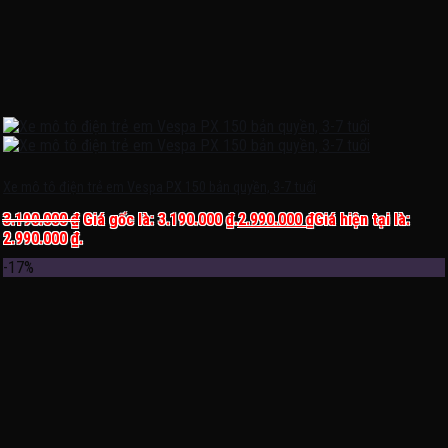
Xe mô tô điện trẻ em Vespa PX 150 bản quyền, 3-7 tuổi
3.190.000
₫
Giá gốc là: 3.190.000 ₫.
2.990.000
₫
Giá hiện tại là:
2.990.000 ₫.
-17%