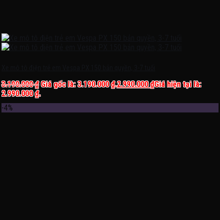
Xe mô tô điện trẻ em Vespa PX 150 bản quyền, 3-7 tuổi
3.190.000
₫
Giá gốc là: 3.190.000 ₫.
2.990.000
₫
Giá hiện tại là:
2.990.000 ₫.
-4%