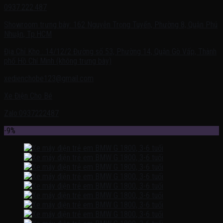
0937.222.487
Showroom trưng bày: 162 Nguyễn Trọng Tuyển, Phường 8, Quận Phú
Nhuận, Tp.HCM
Địa Chỉ Kho : 14/12/2 Đường số 53, Phường 14, Quận Gò Vấp, Thành
phố Hồ Chí Minh (không trưng bày)
xedienchobe123@gmail.com
Xe Điện Cho Bé
Zalo:0937222487
-9%