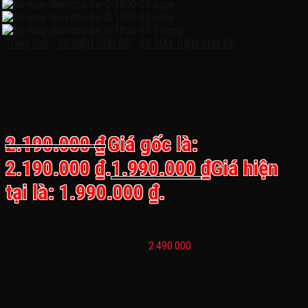
Trang chủ
/
XE ĐIỆN CHO BÉ
/
XE MÁY ĐIỆN CHO BÉ
Xe máy điện trẻ em BMW G 1800,
3-6 tuổi
2.190.000
₫
Giá gốc là:
2.190.000 ₫.
1.990.000
₫
Giá hiện
tại là: 1.990.000 ₫.
Bánh nhựa, ghế nhựa, bình 6V : 2.190.000
Bánh nhựa, ghế nhựa, bình 12V :
2.490.000
Loại sản phẩm: Xe máy điện trẻ em G 1800
Mã sản phẩm: G 1800
Kích thước: 110x 63 x 50 cm (Chỗ ngồi lọt lòng rộng khoảng