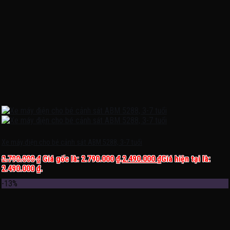
Xe máy điện cho bé cảnh sát ABM 5288, 3-7 tuổi
2.790.000
₫
Giá gốc là: 2.790.000 ₫.
2.490.000
₫
Giá hiện tại là:
2.490.000 ₫.
-13%