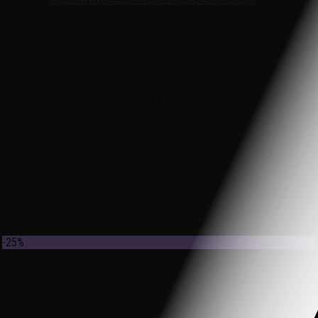
Showroom trưng bày miền nam:
ĐC: 162 Nguyễn Trọng Tuyển, Phường 8, Quận Phú Nhuận, TP.HCM
Zalo, Hotline: 0937 222 487
Chi nhánh Miền Bắc: 0985 27 48 45
———————————————————-
#xedientreemshop, #xedienchobetphcm, #xeototreem,
#xedienchobeshop, #xecuabeshop
Sản phẩm tương tự
-25%