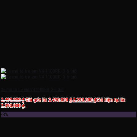
Xe mô tô trẻ em V4 1100RR, 3-6 tuổi
2.490.000
₫
Giá gốc là: 2.490.000 ₫.
2.390.000
₫
Giá hiện tại là:
2.390.000 ₫.
-8%