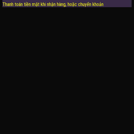
Thanh toán tiền mặt khi nhận hàng, hoặc chuyển khoản
THÔNG TIN LIÊN HỆ
Công Ty TNHH KOMINA
MSDN: 0316713134
Đăng ký lần đầu: 08/02/2021, tại Quận Gò Vấp
Người đại diện: Đặng Duy Khánh
Email: xedienchobe123@gmail.com
ĐT: 0937222487
Showroom trưng bày: 162 Nguyễn Trọng Tuyển, Phường 8, Quận Phú
Nhuận, Thành phố Hồ Chí Minh
Địa Chỉ Kho : 14/12/2 Đường số 53, Phường 14, Quận Gò Vấp, Thành
phố Hồ Chí Minh (không trưng bày)
MỞ CỬA
Thứ 2 – Chủ Nhật (kể cả ngày lễ)
7h:00 – 21h:00
HƯỚNG DẪN