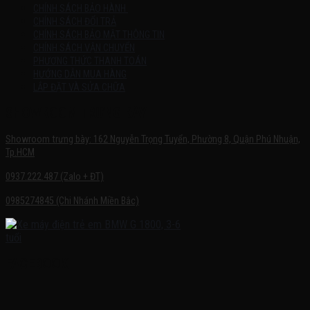
CHÍNH SÁCH BẢO HÀNH
CHÍNH SÁCH ĐỔI TRẢ
CHÍNH SÁCH BẢO MẬT THÔNG TIN
CHÍNH SÁCH VẬN CHUYỂN
PHƯƠNG THỨC THANH TOÁN
HƯỚNG DẪN MUA HÀNG
LẮP ĐẶT VÀ SỬA CHỮA
SHOWROOM TRƯNG BÀY
Showroom trưng bày: 162 Nguyễn Trọng Tuyển, Phường 8, Quận Phú Nhuận,
Tp.HCM
0937.222.487 (Zalo + ĐT)
0985274845 (Chi Nhánh Miền Bắc)
FACEBOOK