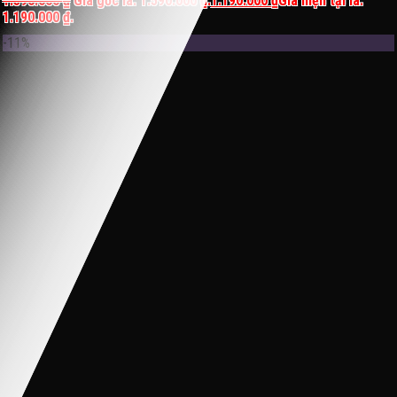
1.590.000
₫
Giá gốc là: 1.590.000 ₫.
1.190.000
₫
Giá hiện tại là:
1.190.000 ₫.
-11%