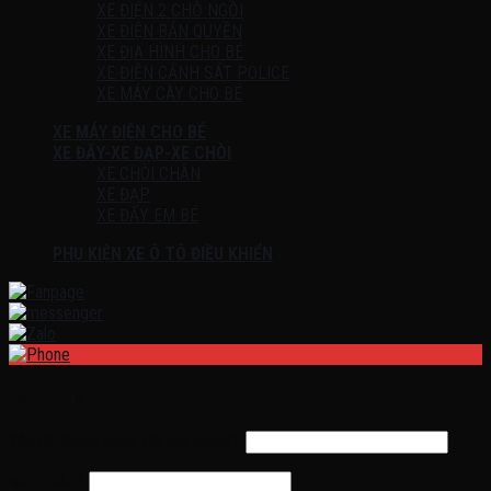
XE ĐIỆN 2 CHỖ NGỒI
XE ĐIỆN BẢN QUYỀN
XE ĐỊA HÌNH CHO BÉ
XE ĐIỆN CẢNH SÁT POLICE
XE MÁY CÀY CHO BÉ
XE MÁY ĐIỆN CHO BÉ
XE ĐẨY-XE ĐẠP-XE CHÒI
XE CHÒI CHÂN
XE ĐẠP
XE ĐẨY EM BÉ
PHỤ KIỆN XE Ô TÔ ĐIỀU KHIỂN
Đăng nhập
Tên tài khoản hoặc địa chỉ email
*
Mật khẩu
*