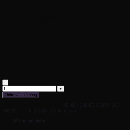
30cm, chiều cao yên ghế khoảng 25 )
Tốc độ:3-5 km/h
Ác quy: 2* 6V 4.5AH
Động cơ: 2 động cơ lớn
Trọng lượng: 15kg
Trọng tảitối đa: 35 Kg
Điều khiển: Chế độ tự lái cho bé
Chất liệu: Nhựa nguyên sinh cao cấp, thép không rỉ, an toàn
cho bé
Giới tính:Bé Trai và Bé Gái
Chức năng: Xe có đầy đủ các chức năng như đèn, còi,nhạc
Ghi chú:Cách chọn xe : lấy tải trọng tối đa của xe…trừ số kí của
bé..bằng 5-10 kí hoặc hơn ..thì chơi được lâu dài, xe sẽ bền
hơn, chạy khỏe hơn
Xe máy điện trẻ em BMW G 1800, 3-6 tuổi số lượng
Thêm vào giỏ hàng
Mã sản phẩm:
G 1800
Danh mục:
XE ĐIỆN CHO BÉ
,
XE MÁY ĐIỆN
CHO BÉ
Thẻ:
1800
,
BMW
,
G1800
,
xe máy
Mô tả sản phẩm