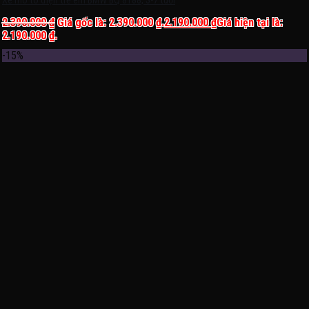
Xe mô tô điện trẻ em BMW BQ 8188, 3-7 tuổi
2.390.000
₫
Giá gốc là: 2.390.000 ₫.
2.190.000
₫
Giá hiện tại là:
2.190.000 ₫.
-15%