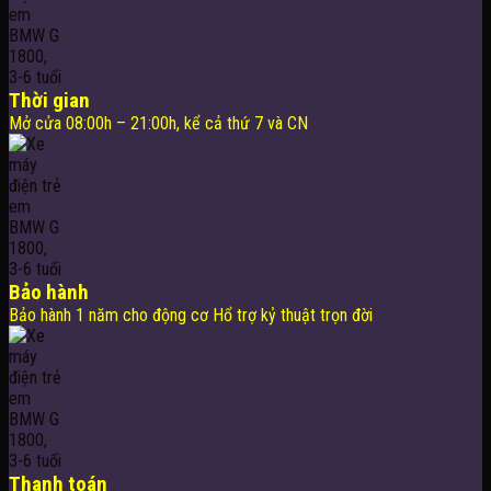
Thời gian
Mở cửa 08:00h – 21:00h, kể cả thứ 7 và CN
Bảo hành
Bảo hành 1 năm cho động cơ Hổ trợ kỷ thuật trọn đời
Thanh toán