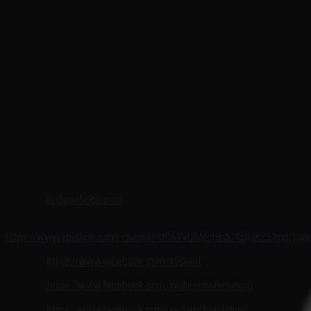
Điều khiển: Chế độ tự lái cho bé
Chất liệu: Nhựa nguyên sinh cao cấp, thép không rỉ, an toàn
cho bé
Giới tính:Bé Trai và Bé Gái
Chức năng: Xe có đầy đủ các chức năng như đèn, còi,nhạc
Ghi chú:Cách chọn xe : lấy tải trọng tối đa của xe…trừ số kí của
bé..bằng 5-10 kí hoặc hơn ..thì chơi được lâu dài, xe sẽ bền
hơn, chạy khỏe hơn
———————————————————-
———————————————————-
Xem thêm nhiều mẫu hơn và giá sản phẩm tại:
Website:
xedienchobe.com
Youtube:
https://www.youtube.com/channel/UC6VvUMjkmsdCK0fj8rcLlmg/playl
Fanpage:
https://www.facebook.com/xedient
reemshop/
Fanpage:
https://www.facebook.com/xedienchobetphcm
/
Fanpage:
https://www.facebook.com/xedienchobeshop/