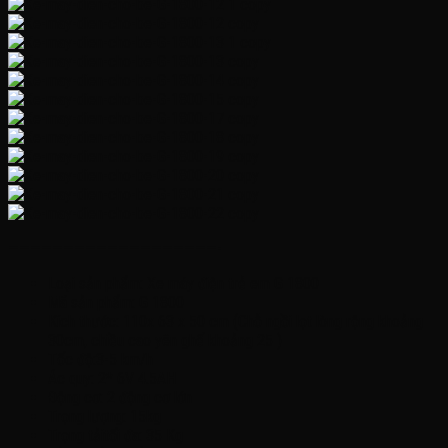
———————————————————-
Loại sản phẩm: Xe máy điện trẻ em G 1800
Mã sản phẩm: G 1800
Kích thước: 110x 63 x 50 cm (Chỗ ngồi lọt lòng rộng khoảng
30cm, chiều cao yên ghế khoảng 25 )
Tốc độ:3-5 km/h
Ác quy: 2* 6V 4.5AH
Động cơ: 2 động cơ lớn
Trọng lượng: 15kg
Trọng tảitối đa: 35 Kg