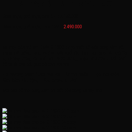
Xe máy điện trẻ em BMW G 1800
Bánh nhựa, ghế nhựa, bình 6V : 2.190.000
Bánh nhựa, ghế nhựa, bình 12V :
2.490.000
———————————————————-
Xe máy điện trẻ em BMW G 1800 được thiết kế kiểu dáng hầm hố,
mạnh mẽ giống dạng xe đua phân khối lớn, thích hợp cho bé dưới 35
kí, xe hoạt động tốt nhất với bé 20-30 kg, hoặc từ 3 đến 5 tuổi, chế
độ tự lái cho bé, giúp bé chơi vui hơn
Với phương châm ‘’Chơi phải vui – Ăn mới nhiều – Học mới khỏe –
Kích thích vận động -Tăng cường trí não’’
Mời các bố mẹ cùng xem chi tiết của dòng xe này nhé
———————————————————-