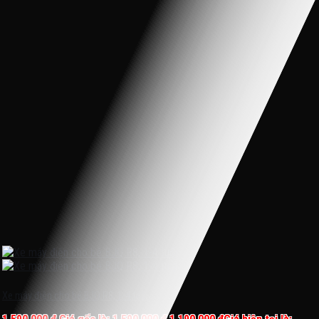
Xe máy điện cho bé BJQ R8, 1-4 tuổi