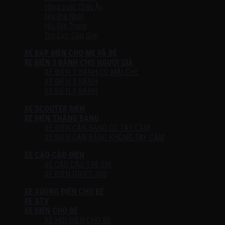
Hàng xuất Châu Âu
Nội Địa Nhật
Nội Địa Trung
Trợ Lực Gấp Gọn
XE ĐẠP ĐIỆN CHO MẸ VÀ BÉ
XE ĐIỆN 3 BÁNH CHO NGƯỜI GIÀ
XE ĐIỆN 3 BÁNH CÓ MÁI CHE
XE ĐIỆN 3 BÁNH
XE ĐIỆN 4 BÁNH
XE SCOOTER ĐIỆN
XE ĐIỆN THĂNG BẰNG
XE ĐIỆN CÂN BẰNG CÓ TAY CẦM
XE ĐIỆN CÂN BẰNG KHÔNG TAY CẦM
XE CÀO CÀO ĐIỆN
XE CÀO CÀO TRẺ EM
XE ĐIỆN DRIFT 360
XE XUỒNG ĐIỆN CHO BÉ
XE ATV
XE ĐIỆN CHO BÉ
XE HƠI ĐIỆN CHO BÉ