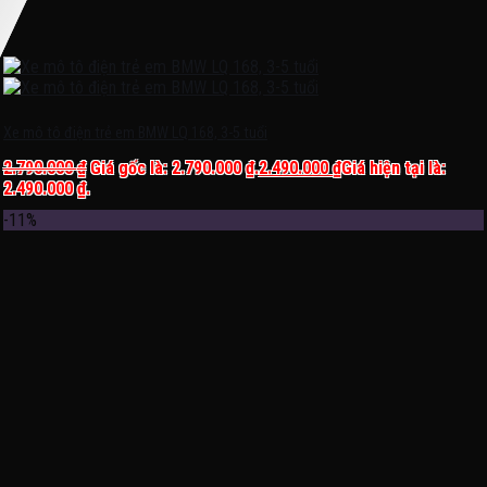
Xe mô tô điện trẻ em BMW LQ 168, 3-5 tuổi
2.790.000
₫
Giá gốc là: 2.790.000 ₫.
2.490.000
₫
Giá hiện tại là:
2.490.000 ₫.
-11%