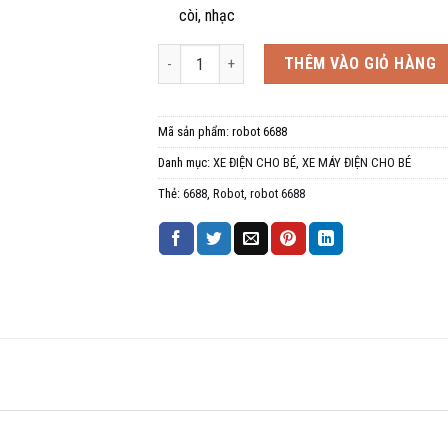
còi, nhạc
Xe máy điện trẻ em Robot 6688, 2-4 tuổi số lượn
THÊM VÀO GIỎ HÀNG
Mã sản phẩm:
robot 6688
Danh mục:
XE ĐIỆN CHO BÉ
,
XE MÁY ĐIỆN CHO BÉ
Thẻ:
6688
,
Robot
,
robot 6688