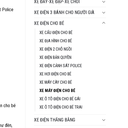
tại
XE ĐẨY-XE ĐẠP-XE CHÒI
t Police
₫.
là:
XE ĐIỆN 3 BÁNH CHO NGƯỜI GIÀ
1.490.000 ₫.
XE ĐIỆN CHO BÉ
XE CẨU ĐIỆN CHO BÉ
XE ĐỊA HÌNH CHO BÉ
XE ĐIỆN 2 CHỖ NGỒI
XE ĐIỆN BẢN QUYỀN
XE ĐIỆN CẢNH SÁT POLICE
XE HƠI ĐIỆN CHO BÉ
XE MÁY CÀY CHO BÉ
XE MÁY ĐIỆN CHO BÉ
XE Ô TÔ ĐIỆN CHO BÉ GÁI
àn cho bé
XE Ô TÔ ĐIỆN CHO BÉ TRAI
XE ĐIỆN THĂNG BẰNG
hư đèn,