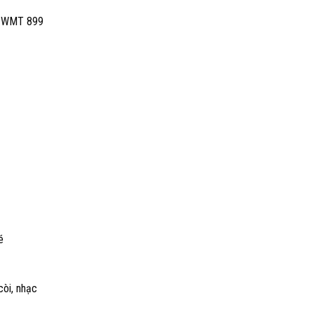
ce WMT 899
é
òi, nhạc