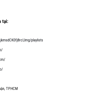
 tại:
kmsdCK0fj8rcLlmg/playlists
p
/
hcm
/
p/
uận, TP.HCM