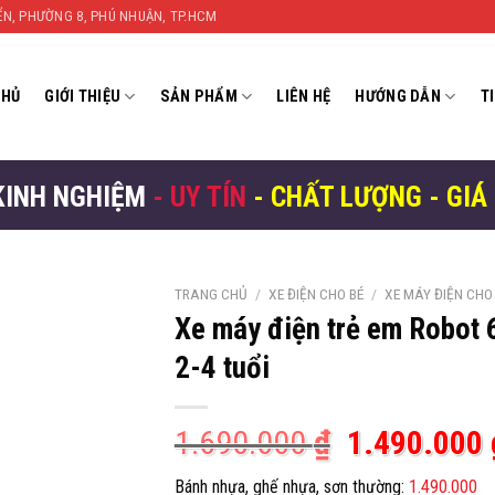
YỂN, PHƯỜNG 8, PHÚ NHUẬN, TP.HCM
CHỦ
GIỚI THIỆU
SẢN PHẨM
LIÊN HỆ
HƯỚNG DẪN
T
KINH NGHIỆM
- UY TÍN
- CHẤT LƯỢNG - GIÁ
TRANG CHỦ
/
XE ĐIỆN CHO BÉ
/
XE MÁY ĐIỆN CHO
Xe máy điện trẻ em Robot 
2-4 tuổi
Giá
1.690.000
₫
1.490.000
gốc
Bánh nhựa, ghế nhựa, sơn thường:
1.490.000