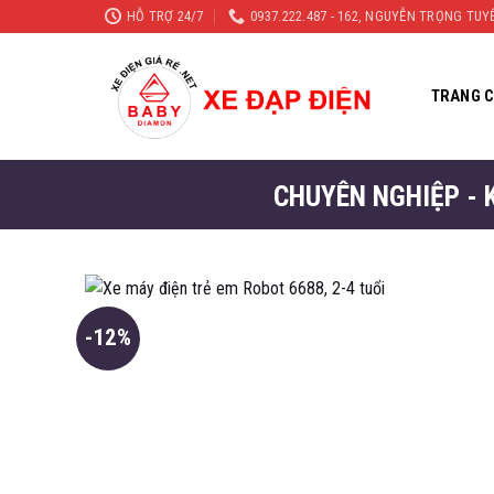
Skip
HỖ TRỢ 24/7
0937.222.487 - 162, NGUYỄN TRỌNG TU
to
content
TRANG 
CHUYÊN NGHIỆP - 
-12%