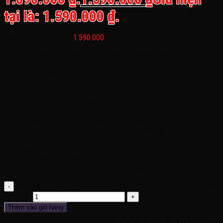
tại là: 1.590.000 ₫.
Bánh nhựa, ghế nhựa :
1.590.000
Loại sản phẩm: Mô tô điện cho bé BMW 3 bánh FB 6187
Mã sản phẩm: FB 6187
Kích thước: 90x 35 x 45 cm
Tốc độ:3-4 km/h
Ác quy: 6V7AH
Động cơ: 2 động cơ lớn
Trọng lượng: 12kg
Trọng tảitối đa: 20 Kg (phù hợp 2-4 tuổi đổ lại)
Điều khiển: Chế độ tự lái cho bé bằng chân ga
Chất liệu: Nhựa nguyên sinh cao cấp, thép không rỉ, an toàn
cho bé
Giới tính:Bé Trai và Bé Gái
Chức năng: Xe có đầy đủ các chức năng như đèn, còi,nhạc
Mô tô điện cho bé BMW 3 bánh FB 6187 tải tối đa 20 kí, 1-4 tuổi
số lượng
Thêm vào giỏ hàng