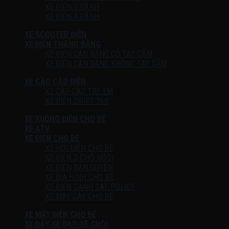
XE ĐIỆN 3 BÁNH
XE ĐIỆN 4 BÁNH
XE SCOOTER ĐIỆN
XE ĐIỆN THĂNG BẰNG
XE ĐIỆN CÂN BẰNG CÓ TAY CẦM
XE ĐIỆN CÂN BẰNG KHÔNG TAY CẦM
XE CÀO CÀO ĐIỆN
XE CÀO CÀO TRẺ EM
XE ĐIỆN DRIFT 360
XE XUỒNG ĐIỆN CHO BÉ
XE ATV
XE ĐIỆN CHO BÉ
XE HƠI ĐIỆN CHO BÉ
XE ĐIỆN 2 CHỖ NGỒI
XE ĐIỆN BẢN QUYỀN
XE ĐỊA HÌNH CHO BÉ
XE ĐIỆN CẢNH SÁT POLICE
XE MÁY CÀY CHO BÉ
XE MÁY ĐIỆN CHO BÉ
XE ĐẨY-XE ĐẠP-XE CHÒI