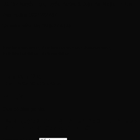
ĐC: 162 Nguyễn Trọng Tuyển, Phường 8, Quận Phú Nhuận, TP.HCM
Zalo, Hotline: 0937 222 487
Chi nhánh Miền Bắc: 0985 27 48 45
———————————————————-
#xedientreemshop, #xedienchobetphcm, #xeototreem,
#xedienchobeshop, #xecuabeshop
Trọng lượng
12 kg
Kích thước
90 × 35 × 45 cm
Đánh giá
Chưa có đánh giá nào.
Hãy là người đầu tiên nhận xét “Mô tô điện cho bé BMW 3
bánh FB 6187 tải tối đa 20 kí, 1-4 tuổi”