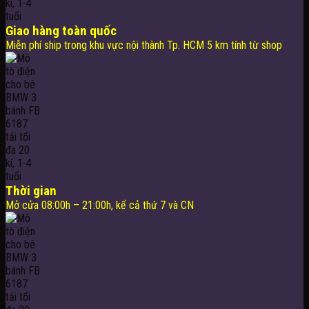
Giao hàng toàn quốc
Miễn phí ship trong khu vực nội thành Tp. HCM 5 km tính từ shop
Thời gian
Mở cửa 08:00h – 21:00h, kể cả thứ 7 và CN