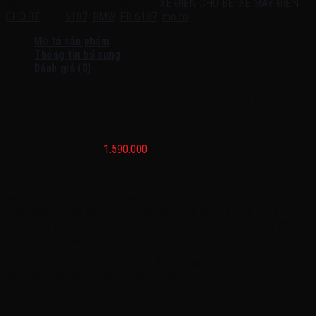
Mã sản phẩm:
FB 6187
Danh mục:
XE ĐIỆN CHO BÉ
,
XE MÁY ĐIỆN
CHO BÉ
Thẻ:
6187
,
BMW
,
FB 6187
,
mo to
Mô tả sản phẩm
Thông tin bổ sung
Đánh giá (0)
Mô tô điện cho bé BMW 3 bánh FB 6187 tải
tối đa 20 kí
Bánh nhựa, ghế nhựa :
1.590.000
———————————————————-
Mô tô điện cho bé BMW 3 bánh FB 6187 được thiết kế kiểu xe mô tô
phân khối lớn của BMW, mạnh mẽ, thích hợp cho bé dưới 20 kí, xe
hoạt động tốt nhất với bé 12-18 kg, hoặc từ 2 đến 4 tuổi, chế độ tự
lái cho bé giúp bé chơi vui hơn
Với phương châm ‘’Chơi phải vui – Ăn mới nhiều – Học mới khỏe –
Kích thích vận động -Tăng cường trí não’’
Mời các bố mẹ cùng xem chi tiết của dòng xe này nhé