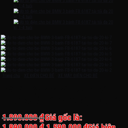
Trang chủ
/
XE ĐIỆN CHO BÉ
/
XE MÁY ĐIỆN CHO BÉ
Mô tô điện cho bé BMW 3 bánh
FB 6187 tải tối đa 20 kí, 1-4 tuổi
1.890.000
₫
Giá gốc là:
1.890.000 ₫.
1.590.000
₫
Giá hiện