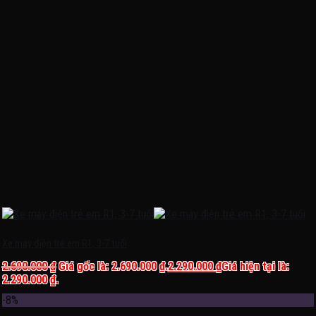
Xe máy điện trẻ em R1, 3-7 tuổi
2.690.000
₫
Giá gốc là: 2.690.000 ₫.
2.290.000
₫
Giá hiện tại là:
2.290.000 ₫.
-8%