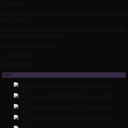
0937.222.487
Showroom trưng bày: 162 Nguyễn Trọng Tuyển, Phường 8, Quận Phú
Nhuận, Tp.HCM
Địa Chỉ Kho : 14/12/2 Đường số 53, Phường 14, Quận Gò Vấp, Thành
phố Hồ Chí Minh (không trưng bày)
xedienchobe123@gmail.com
Xe Điện Cho Bé
Zalo:0937222487
-16%