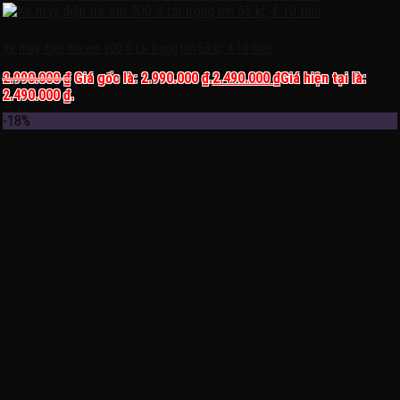
Xe máy điện trẻ em 900 S tải trọng lớn 55 kí, 4-10 tuổi
2.990.000
₫
Giá gốc là: 2.990.000 ₫.
2.490.000
₫
Giá hiện tại là:
2.490.000 ₫.
-18%