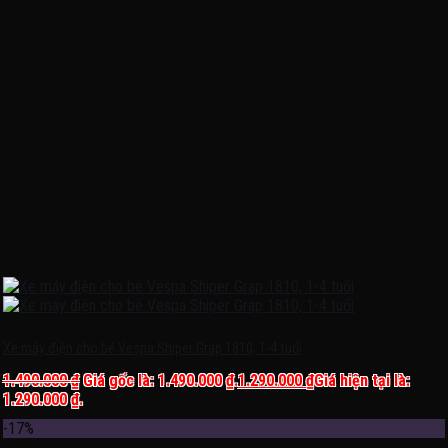
Xe máy điện cho bé Vespa Shiper Grap 1810, 1-4 tuổi
1.490.000
₫
Giá gốc là: 1.490.000 ₫.
1.290.000
₫
Giá hiện tại là:
1.290.000 ₫.
-17%