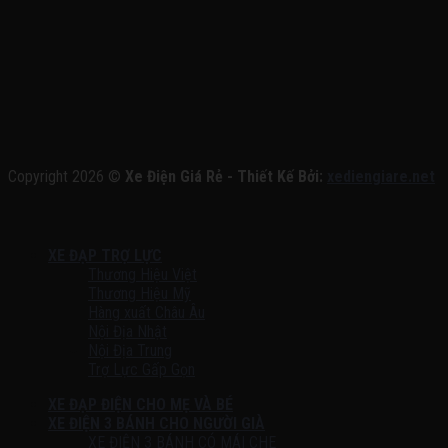
Copyright 2026 ©
Xe Điện Giá Rẻ - Thiết Kế Bởi:
xediengiare.net
XE ĐẠP TRỢ LỰC
Thương Hiệu Việt
Thương Hiệu Mỹ
Hàng xuất Châu Âu
Nội Địa Nhật
Nội Địa Trung
Trợ Lực Gấp Gọn
XE ĐẠP ĐIỆN CHO MẸ VÀ BÉ
XE ĐIỆN 3 BÁNH CHO NGƯỜI GIÀ
XE ĐIỆN 3 BÁNH CÓ MÁI CHE