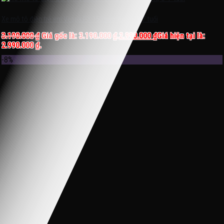
Xe mô tô điện trẻ em Vespa PX 150 bản quyền, 3-7 tuổi
3.190.000
₫
Giá gốc là: 3.190.000 ₫.
2.990.000
₫
Giá hiện tại là:
2.990.000 ₫.
-8%