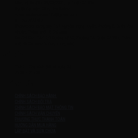
Đăng ký lần đầu: 08/02/2021, tại Quận Gò Vấp
Người đại diện: Đặng Duy Khánh
Email: xedienchobe123@gmail.com
ĐT: 0937222487
Showroom trưng bày: 162 Nguyễn Trọng Tuyển, Phường 8, Quận Phú
Nhuận, Thành phố Hồ Chí Minh
Địa Chỉ Kho : 14/12/2 Đường số 53, Phường 14, Quận Gò Vấp, Thành
phố Hồ Chí Minh (không trưng bày)
MỞ CỬA
Thứ 2 – Chủ Nhật (kể cả ngày lễ)
7h:00 – 21h:00
HƯỚNG DẪN
CHÍNH SÁCH BẢO HÀNH
CHÍNH SÁCH ĐỔI TRẢ
CHÍNH SÁCH BẢO MẬT THÔNG TIN
CHÍNH SÁCH VẬN CHUYỂN
PHƯƠNG THỨC THANH TOÁN
HƯỚNG DẪN MUA HÀNG
LẮP ĐẶT VÀ SỬA CHỮA