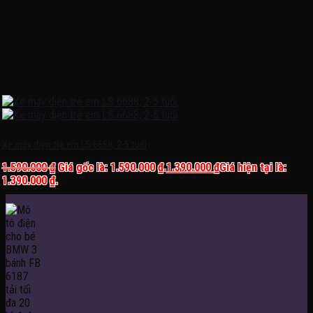
Xe máy điện trẻ em LS 6688, 2-5 tuổi
1.590.000
₫
Giá gốc là: 1.590.000 ₫.
1.390.000
₫
Giá hiện tại là:
1.390.000 ₫.