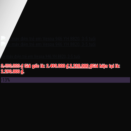
Xe máy điện trẻ em Vespa 946 YH 8820, 3-5 tuổi
2.490.000
₫
Giá gốc là: 2.490.000 ₫.
2.290.000
₫
Giá hiện tại là:
2.290.000 ₫.
-13%