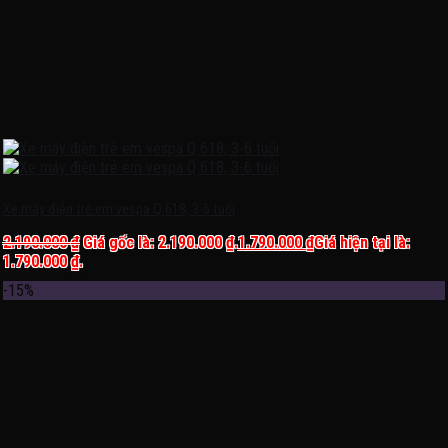
Xe máy điện trẻ em vespa Q 618, 3-6 tuổi
2.190.000
₫
Giá gốc là: 2.190.000 ₫.
1.790.000
₫
Giá hiện tại là:
1.790.000 ₫.
-15%