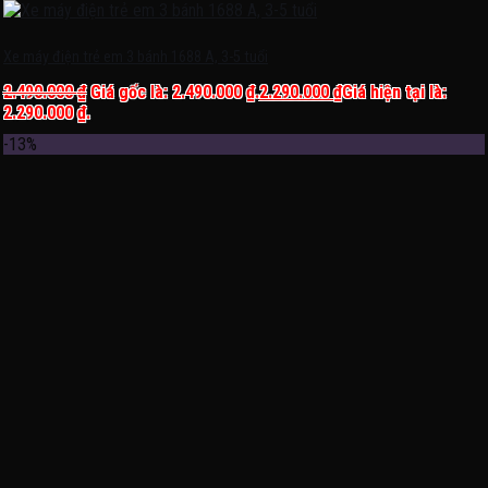
Xe máy điện trẻ em 3 bánh 1688 A, 3-5 tuổi
2.490.000
₫
Giá gốc là: 2.490.000 ₫.
2.290.000
₫
Giá hiện tại là:
2.290.000 ₫.
-13%