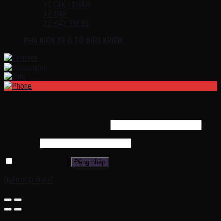
XE CHÒI CHÂN
XE ĐẠP
XE ĐẨY EM BÉ
PHỤ KIỆN XE Ô TÔ ĐIỀU KHIỂN
Đăng nhập
Tên tài khoản hoặc địa chỉ email
*
Mật khẩu
*
Ghi nhớ mật khẩu
Đăng nhập
Quên mật khẩu?