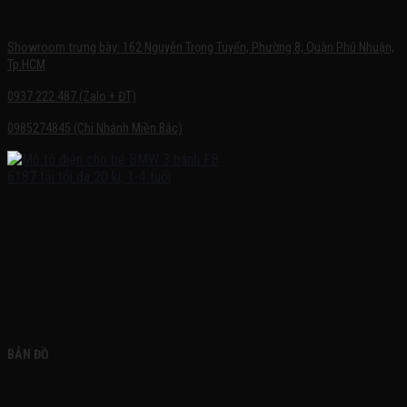
SHOWROOM TRƯNG BÀY
Showroom trưng bày: 162 Nguyễn Trọng Tuyển, Phường 8, Quận Phú Nhuận,
Tp.HCM
0937.222.487 (Zalo + ĐT)
0985274845 (Chi Nhánh Miền Bắc)
FACEBOOK
BẢN ĐỒ