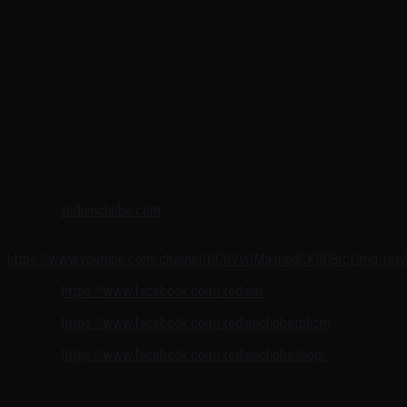
Điều khiển: Chế độ tự lái cho bé bằng chân ga
Chất liệu: Nhựa nguyên sinh cao cấp, thép không rỉ, an toàn
cho bé
Giới tính: Bé Trai và Bé Gái
Chức năng: Xe có đầy đủ các chức năng như đèn, còi, nhạc
———————————————————-
———————————————————-
Xem thêm nhiều mẫu hơn và giá sản phẩm tại:
Website:
xedienchobe.com
Youtube:
https://www.youtube.com/channel/UC6VvUMjkmsdCK0fj8rcLlmg/playl
Fanpage:
https://www.facebook.com/xedient
reemshop/
Fanpage:
https://www.facebook.com/xedienchobetphcm
/
Fanpage:
https://www.facebook.com/xedienchobeshop/
Showroom trưng bày miền nam: