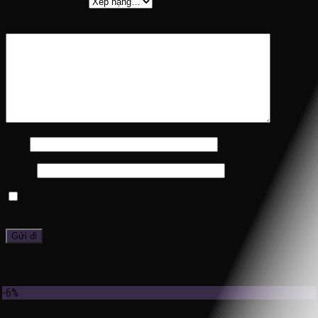
Đánh giá của bạn
*
Nhận xét của bạn
*
Tên
*
Email
*
Lưu tên của tôi, email, và trang web trong trình duyệt này cho lần
bình luận kế tiếp của tôi.
Sản phẩm tương tự
-6%