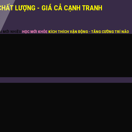
CHẤT LƯỢNG - GIÁ CẢ CẠNH TRANH
ĂN MỚI NHIỀU
HỌC MỚI KHỎE
KÍCH THÍCH VẬN ĐỘNG - TĂNG CƯỜNG TRÍ NÃO