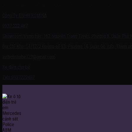
Quý khách có nhu cầu cần được tư vấn – vui lòng liên hệ với chúng tôi 
Công Ty TNHH KOMINA
0937.222.487
Showroom trưng bày: 162 Nguyễn Trọng Tuyển, Phường 8, Quận Phú 
Địa Chỉ Kho: 14/12/2 Đường số 53, Phường 14, Quận Gò Vấp, Thành ph
xedienchobe123@gmail.com
Xe điện cho bé
Zalo:0937222487