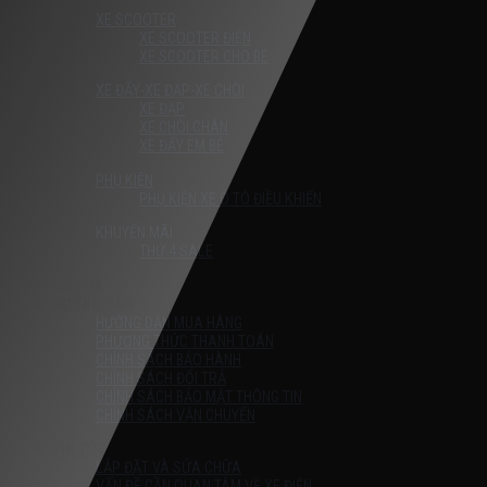
XE SCOOTER
XE SCOOTER ĐIỆN
XE SCOOTER CHO BÉ
XE ĐẨY-XE ĐẠP-XE CHÒI
XE ĐẠP
XE CHÒI CHÂN
XE ĐẨY EM BÉ
PHỤ KIỆN
PHỤ KIỆN XE Ô TÔ ĐIỀU KHIỂN
KHUYẾN MÃI
THỨ 4 SALE
Liên Hệ
HƯỚNG DẪN
HƯỚNG DẪN MUA HÀNG
PHƯƠNG THỨC THANH TOÁN
CHÍNH SÁCH BẢO HÀNH
CHÍNH SÁCH ĐỔI TRẢ
CHÍNH SÁCH BẢO MẬT THÔNG TIN
CHÍNH SÁCH VẬN CHUYỂN
TIN TỨC
LẮP ĐẶT VÀ SỬA CHỮA
VẤN ĐỀ CẦN QUAN TÂM VỀ XE ĐIỆN