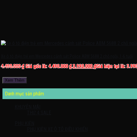
Xe ô tô điện trẻ em Mercedes cảnh sát Police ABM 5688 2 chỗ ngồi, 1-6 tuổi
4.490.000
₫
Giá gốc là: 4.490.000 ₫.
3.990.000
₫
Giá hiện tại là: 3.99
Xem Thêm
Danh mục sản phẩm
KHUYỄN MÃI
THỨ 4 SALE
PHỤ KIỆN
PHỤ KIỆN XE Ô TÔ ĐIỀU KHIỂN