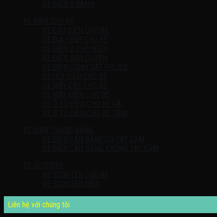
XE ĐIỆN 4 BÁNH
XE ĐIỆN CHO BÉ
XE CẨU ĐIỆN CHO BÉ
XE ĐỊA HÌNH CHO BÉ
XE ĐIỆN 2 CHỖ NGỒI
XE ĐIỆN BẢN QUYỀN
XE ĐIỆN CẢNH SÁT POLICE
XE HƠI ĐIỆN CHO BÉ
XE MÁY CÀY CHO BÉ
XE MÁY ĐIỆN CHO BÉ
XE Ô TÔ ĐIỆN CHO BÉ GÁI
XE Ô TÔ ĐIỆN CHO BÉ TRAI
XE ĐIỆN THĂNG BẰNG
XE ĐIỆN CÂN BẰNG CÓ TAY CẦM
XE ĐIỆN CÂN BẰNG KHÔNG TAY CẦM
XE SCOOTER
XE SCOOTER CHO BÉ
XE SCOOTER ĐIỆN
Liên hệ với chúng tôi