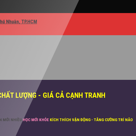
Phú Nhuận, TP.HCM
CHẤT LƯỢNG - GIÁ CẢ CẠNH TRANH
ĂN MỚI NHIỀU
HỌC MỚI KHỎE
KÍCH THÍCH VẬN ĐỘNG - TĂNG CƯỜNG TRÍ NÃO