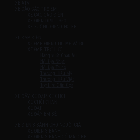
XE ATV
XE CÀO CÀO TRẺ EM
XE CÀO CÀO ĐIỆN
XE ĐIỆN DRIFT 360
XE XUỒNG ĐIỆN CHO BÉ
XE ĐẠP ĐIỆN
XE ĐẠP ĐIỆN CHO MẸ VÀ BÉ
XE ĐẠP TRỢ LỰC
Hàng xuất Châu Âu
Nội Địa Nhật
Nội Địa Trung
Thương Hiệu Mỹ
Thương Hiệu Việt
Trợ Lực Gấp Gọn
XE ĐẨY-XE ĐẠP-XE CHÒI
XE CHÒI CHÂN
XE ĐẠP
XE ĐẨY EM BÉ
XE ĐIỆN 3 BÁNH CHO NGƯỜI GIÀ
XE ĐIỆN 3 BÁNH
XE ĐIỆN 3 BÁNH CÓ MÁI CHE