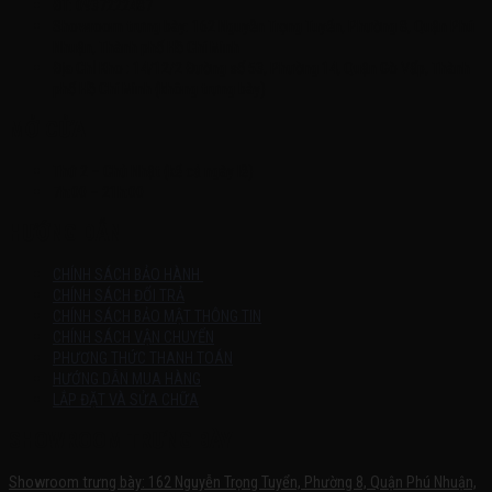
ĐT: 0937222487
Showroom trưng bày: 162 Nguyễn Trọng Tuyển, Phường 8, Quận Phú
Nhuận, Thành phố Hồ Chí Minh
Địa Chỉ Kho : 14/12/2 Đường số 53, Phường 14, Quận Gò Vấp, Thành
phố Hồ Chí Minh (không trưng bày)
MỞ CỬA
Thứ 2 – Chủ Nhật (kể cả ngày lễ)
7h:00 – 21h:00
HƯỚNG DẪN
CHÍNH SÁCH BẢO HÀNH
CHÍNH SÁCH ĐỔI TRẢ
CHÍNH SÁCH BẢO MẬT THÔNG TIN
CHÍNH SÁCH VẬN CHUYỂN
PHƯƠNG THỨC THANH TOÁN
HƯỚNG DẪN MUA HÀNG
LẮP ĐẶT VÀ SỬA CHỮA
SHOWROOM TRƯNG BÀY
Showroom trưng bày: 162 Nguyễn Trọng Tuyển, Phường 8, Quận Phú Nhuận,