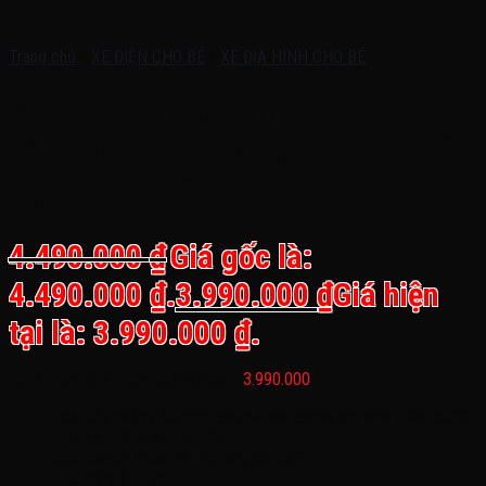
Trang chủ
/
XE ĐIỆN CHO BÉ
/
XE ĐỊA HÌNH CHO BÉ
Xe ô tô điện trẻ em Mercedes
cảnh sát Police ABM 5688 2 chỗ
ngồi, 1-6 tuổi
4.490.000
₫
Giá gốc là:
4.490.000 ₫.
3.990.000
₫
Giá hiện
tại là: 3.990.000 ₫.
Bánh nhựa, ghế nhựa, sơn thường:
3.990.000
Loại sản phẩm: Xe điện cho bé Mercedes địa hình ABM-5688
Mã sản phẩm: ABM-5688
Kích thước: 125x 71x 76 cm (DxRxC)
Tốc độ 3-6 km/h