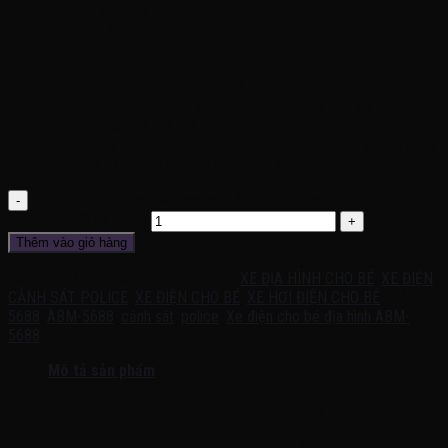
Ác quy: 12v/7ah
Động cơ: 4 động cơ
Trọng lượng: 26kg
Trọng tải: 45Kg
Điều khiển: Chế độ tự lái cho bé vàđiều khiển cầm tay
Chất liệu: Nhựa nguyên sinh cao cấp, an toàn cho bé
Giới tính: Bé Trai, Bé Gái
Chức năng: Xe có đầy đủ các chức năng như đèn, còi hú cảnh
sát , khe cắm USB cho bé thoải mái nghe nhạc.
Xe ô tô điện trẻ em Mercedes cảnh sát Police ABM 5688 2 chỗ
ngồi, 1-6 tuổi số lượng
Thêm vào giỏ hàng
Mã sản phẩm:
ABM-5688
Danh mục:
XE ĐỊA HÌNH CHO BÉ
,
XE ĐIỆN
CẢNH SÁT POLICE
,
XE ĐIỆN CHO BÉ
,
XE HƠI ĐIỆN CHO BÉ
Thẻ:
5688
,
ABM-5688
,
cảnh sát
,
police
,
Xe điện cho bé địa hình ABM-
5688
Mô tả sản phẩm
Xe ô tô điện trẻ em Mercedes cảnh sát
Police ABM 5688 2 chỗ ngồi