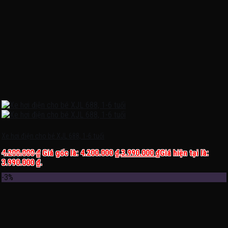
Xe hơi điện cho bé XJL 688, 1-6 tuổi
4.200.000
₫
Giá gốc là: 4.200.000 ₫.
3.990.000
₫
Giá hiện tại là:
3.990.000 ₫.
-3%