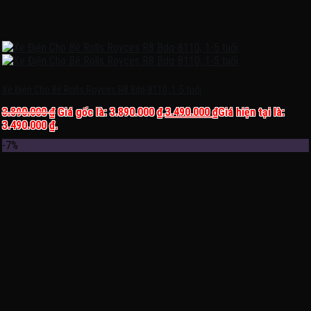
Xe Điện Cho Bé Rolls Royces R8 Bdq-8110, 1-5 tuổi
3.890.000
₫
Giá gốc là: 3.890.000 ₫.
3.490.000
₫
Giá hiện tại là:
3.490.000 ₫.
-7%