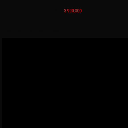
Bánh nhựa, ghế nhựa, sơn thường:
3.990.000
———————————————————-
Video thực tế sản phẩm tại shop: