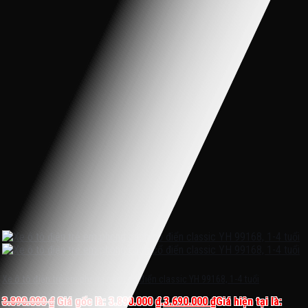
Xe ô tô điện trẻ em phong cách cổ điển classic YH 99168, 1-4 tuổi
3.890.000
₫
Giá gốc là: 3.890.000 ₫.
3.690.000
₫
Giá hiện tại là: