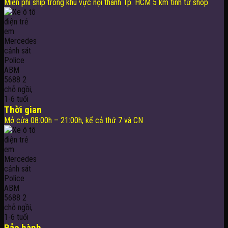
Miễn phí ship trong khu vực nội thành Tp. HCM 5 km tính từ shop
Thời gian
Mở cửa 08:00h – 21:00h, kể cả thứ 7 và CN
Bảo hành