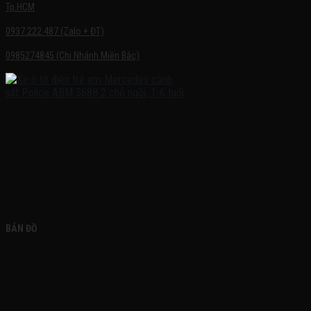
Tp.HCM
0937.222.487 (Zalo + ĐT)
0985274845 (Chi Nhánh Miền Bắc)
FACEBOOK
BẢN ĐỒ