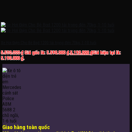
Xe Hơi Điện Cho Bé Bqd 1200 tải trọng đến 70kg, 1-10 tuổi
5.590.000
₫
Giá gốc là: 5.590.000 ₫.
5.190.000
₫
Giá hiện tại là:
5.190.000 ₫.
Giao hàng toàn quốc