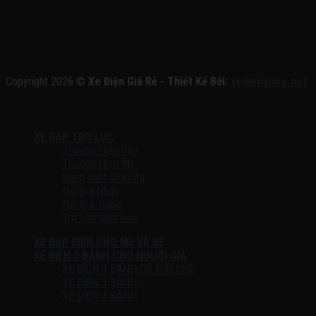
Copyright 2026 ©
Xe Điện Giá Rẻ - Thiết Kế Bởi:
xediengiare.net
XE ĐẠP TRỢ LỰC
Thương Hiệu Việt
Thương Hiệu Mỹ
Hàng xuất Châu Âu
Nội Địa Nhật
Nội Địa Trung
Trợ Lực Gấp Gọn
XE ĐẠP ĐIỆN CHO MẸ VÀ BÉ
XE ĐIỆN 3 BÁNH CHO NGƯỜI GIÀ
XE ĐIỆN 3 BÁNH CÓ MÁI CHE
XE ĐIỆN 3 BÁNH
XE ĐIỆN 4 BÁNH