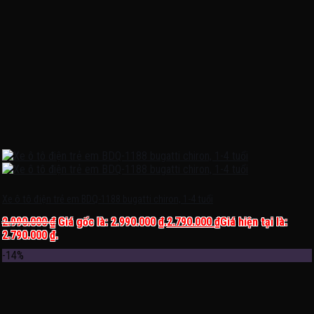
Xe ô tô điện trẻ em BDQ-1188 bugatti chiron, 1-4 tuổi
2.990.000
₫
Giá gốc là: 2.990.000 ₫.
2.790.000
₫
Giá hiện tại là:
2.790.000 ₫.
-14%