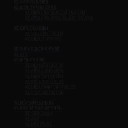
XE SCOOTER ĐIỆN
XE ĐIỆN THĂNG BẰNG
XE ĐIỆN CÂN BẰNG CÓ TAY CẦM
XE ĐIỆN CÂN BẰNG KHÔNG TAY CẦM
XE CÀO CÀO ĐIỆN
XE CÀO CÀO TRẺ EM
XE ĐIỆN DRIFT 360
XE XUỒNG ĐIỆN CHO BÉ
XE ATV
XE ĐIỆN CHO BÉ
XE HƠI ĐIỆN CHO BÉ
XE ĐIỆN 2 CHỖ NGỒI
XE ĐIỆN BẢN QUYỀN
XE ĐỊA HÌNH CHO BÉ
XE ĐIỆN CẢNH SÁT POLICE
XE MÁY CÀY CHO BÉ
XE MÁY ĐIỆN CHO BÉ
XE ĐẨY-XE ĐẠP-XE CHÒI
XE CHÒI CHÂN
XE ĐẠP
XE ĐẨY EM BÉ