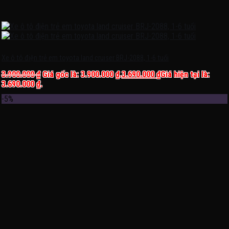
Xe ô tô điện trẻ em toyota land cruiser BRJ-2088, 1-6 tuổi
3.900.000
₫
Giá gốc là: 3.900.000 ₫.
3.690.000
₫
Giá hiện tại là:
3.690.000 ₫.
-5%