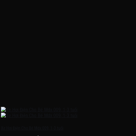
Xe Hơi Điện Cho Bé Mdx 009, 1-3 tuổi