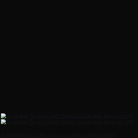
Xe Hơi Điện Trẻ Em Cổ Điển Classic Cao Cấp Rolls Royce Smt 999