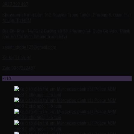
0937.222.487
Showroom trưng bày: 162 Nguyễn Trọng Tuyển, Phường 8, Quận Phú
Nhuận, Tp.HCM
Địa Chỉ Kho : 14/12/2 Đường số 53, Phường 14, Quận Gò Vấp, Thành
phố Hồ Chí Minh (không trưng bày)
xedienchobe123@gmail.com
Xe Điện Cho Bé
Zalo:0937222487
-11%