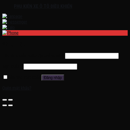
PHỤ KIỆN XE Ô TÔ ĐIỀU KHIỂN
Đăng nhập
Tên tài khoản hoặc địa chỉ email
*
Mật khẩu
*
Ghi nhớ mật khẩu
Đăng nhập
Quên mật khẩu?