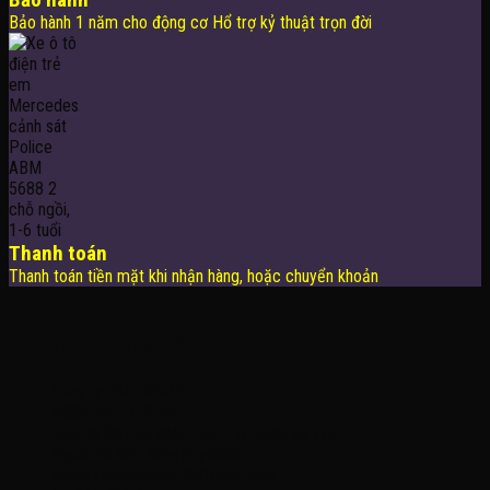
Bảo hành 1 năm cho động cơ Hổ trợ kỷ thuật trọn đời
Thanh toán
Thanh toán tiền mặt khi nhận hàng, hoặc chuyển khoản
THÔNG TIN LIÊN HỆ
Công Ty TNHH KOMINA
MSDN: 0316713134
Đăng ký lần đầu: 08/02/2021, tại Quận Gò Vấp
Người đại diện: Đặng Duy Khánh
Email: xedienchobe123@gmail.com