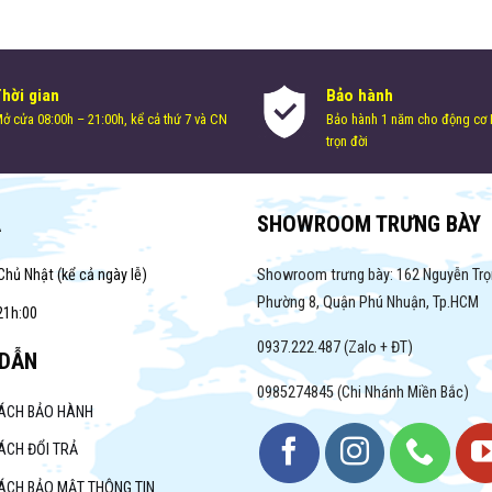
Thời gian
Bảo hành
ở cửa 08:00h – 21:00h, kể cả thứ 7 và CN
Bảo hành 1 năm cho động cơ H
trọn đời
A
SHOWROOM TRƯNG BÀY
Chủ Nhật (kể cả ngày lễ)
Showroom trưng bày: 162 Nguyễn Trọ
Phường 8, Quận Phú Nhuận, Tp.HCM
21h:00
0937.222.487 (Zalo + ĐT)
DẪN
0985274845 (Chi Nhánh Miền Bắc)
SÁCH BẢO HÀNH
ÁCH ĐỔI TRẢ
ÁCH BẢO MẬT THÔNG TIN