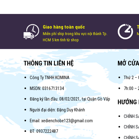
Giao hàng toàn quốc
Miễn phí ship trong khu vực nội thành Tp.
M
HCM 5 km tính từ shop
THÔNG TIN LIÊN HỆ
MỞ CỬ
Công Ty TNHH KOMINA
Thứ 2 – 
MSDN: 0316713134
7h:00 – 
Đăng ký lần đầu: 08/02/2021, tại Quận Gò Vấp
HƯỚNG 
Người đại diện: Đặng Duy Khánh
CHÍNH 
Email: xedienchobe123@gmail.com
CHÍNH S
ĐT: 0937222487
CHÍNH S