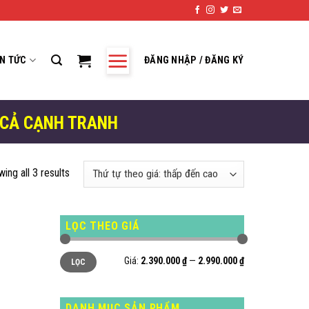
IN TỨC
ĐĂNG NHẬP / ĐĂNG KÝ
 CẢ CẠNH TRANH
ing all 3 results
LỌC THEO GIÁ
Giá
Giá
Giá:
2.390.000 ₫
—
2.990.000 ₫
LỌC
thấp
cao
nhất
nhất
DANH MỤC SẢN PHẨM