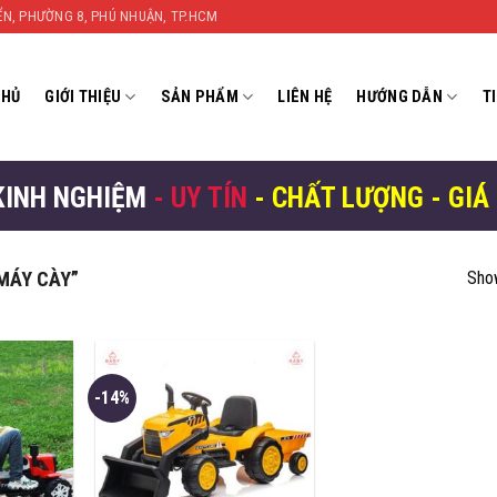
YỂN, PHƯỜNG 8, PHÚ NHUẬN, TP.HCM
CHỦ
GIỚI THIỆU
SẢN PHẨM
LIÊN HỆ
HƯỚNG DẪN
T
KINH NGHIỆM
- UY TÍN
- CHẤT LƯỢNG - GIÁ
MÁY CÀY”
Show
-14%