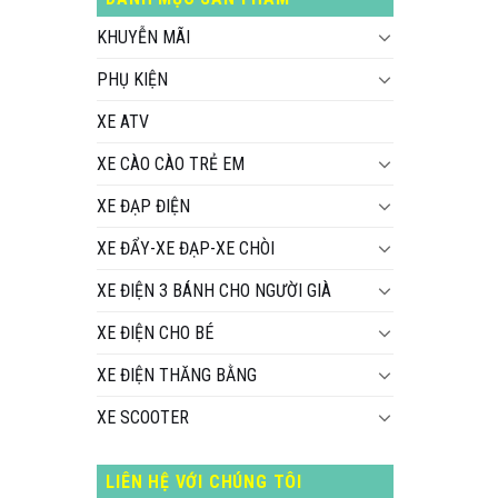
KHUYỄN MÃI
PHỤ KIỆN
XE ATV
XE CÀO CÀO TRẺ EM
XE ĐẠP ĐIỆN
XE ĐẨY-XE ĐẠP-XE CHÒI
XE ĐIỆN 3 BÁNH CHO NGƯỜI GIÀ
XE ĐIỆN CHO BÉ
XE ĐIỆN THĂNG BẰNG
XE SCOOTER
LIÊN HỆ VỚI CHÚNG TÔI