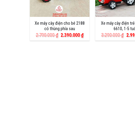
Xe máy cày điện cho bé 2188
Xe máy cày điện tr
có thùng phía sau
6610, 1-5 tu
Giá
Giá
Giá
2.790.000
₫
2.390.000
₫
3.290.000
₫
2.9
gốc
hiện
gốc
là:
tại
là:
2.790.000 ₫.
là:
3.29
2.390.000 ₫.