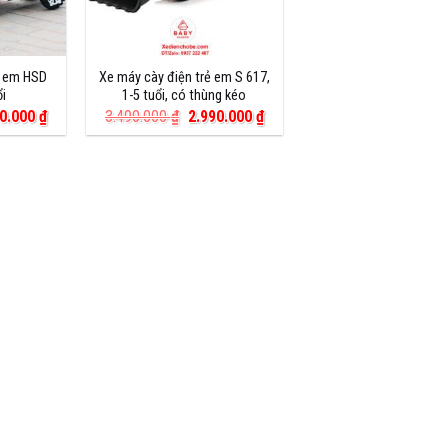
ẻ em HSD
Xe máy cày điện trẻ em S 617,
ổi
1-5 tuổi, có thùng kéo
Giá
Giá
Giá
90.000
₫
3.490.000
₫
2.990.000
₫
hiện
gốc
hiện
tại
là:
tại
0.000 ₫.
là:
3.490.000 ₫.
là:
2.990.000 ₫.
2.990.000 ₫.