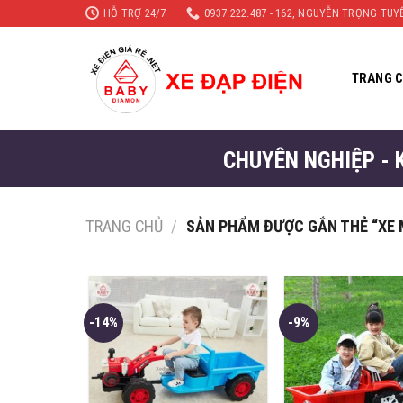
Skip
HỖ TRỢ 24/7
0937.222.487 - 162, NGUYỄN TRỌNG TU
to
content
TRANG 
CHUYÊN NGHIỆP - 
TRANG CHỦ
/
SẢN PHẨM ĐƯỢC GẮN THẺ “XE 
-14%
-9%