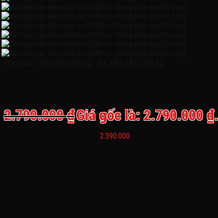
Trang chủ
/
XE ĐIỆN CHO BÉ
/
XE MÁY CÀY CHO BÉ
Xe máy cày điện cho bé 2188 có t
2.790.000
₫
Giá gốc là: 2.790.000 ₫
Bánh nhựa, ghế da, sơn thường:
2.390.000
Loại sản phẩm: Xe máy cày điện cho bé 2188
Mã sản phẩm: 2188
Kích thước: 162x 56 x 48 cm
Tốc độ 2-5km/h
Ác quy: 12V4,5AH
Động cơ: 2động cơ
Trọng lượng: 14kg
Trọng tải: 30Kg phía trước, và phía sau 25 ký