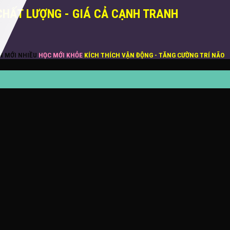
CHẤT LƯỢNG - GIÁ CẢ CẠNH TRANH
ĂN MỚI NHIỀU
HỌC MỚI KHỎE
KÍCH THÍCH VẬN ĐỘNG - TĂNG CƯỜNG TRÍ NÃO