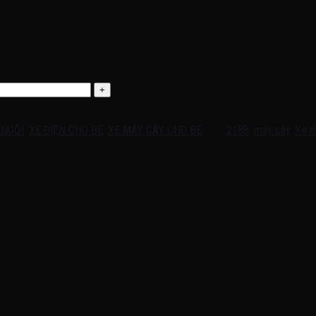
 NGỒI
,
XE ĐIỆN CHO BÉ
,
XE MÁY CÀY CHO BÉ
Thẻ:
2188
,
máy cày
,
Xe m
au
giống phiên bản thật đến 90%, kiểu dáng mạnh mẽ, thích hợp cho bé nhỏ 
chơi vui hơn