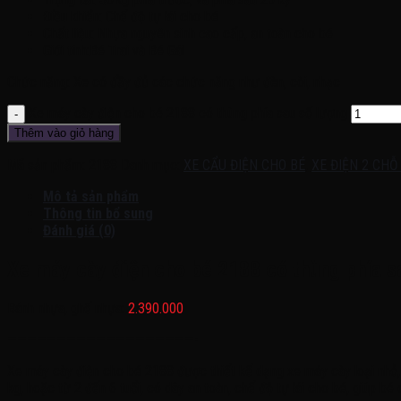
Điều khiển: Chế độ tự lái cho bé
Chất liệu: Nhựa nguyên sinh cao cấp, an toàn cho bé
Giới tính:Bé Trai và Bé Gái
Chức năng: Xe có đầy đủ các chức năng như đèn, còi, nhạc
Xe máy cày điện cho bé 2188 có thùng phía sau số lượng
Thêm vào giỏ hàng
Mã sản phẩm:
2188
Danh mục:
XE CẨU ĐIỆN CHO BÉ
,
XE ĐIỆN 2 CHỖ
Mô tả sản phẩm
Thông tin bổ sung
Đánh giá (0)
Xe máy cày điện cho bé 2188 có thùng phía s
Bánh nhựa, ghế nhựa:
2.390.000
———————————————————-
Xe máy cày điện cho bé 2188 được thiết kế dạng xe máy cày loại nhỏ, 
kg, hoặc từ 2 đến 6 tuổi, có dây an toàn, chế độ tự lái cho bé, giúp bé 