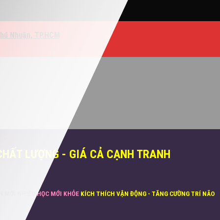
Phú Nhuận, TP.HCM
CHẤT LƯỢNG - GIÁ CẢ CẠNH TRANH
ĂN MỚI NHIỀU
HỌC MỚI KHỎE
KÍCH THÍCH VẬN ĐỘNG - TĂNG CƯỜNG TRÍ NÃO