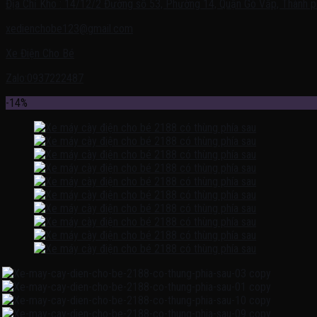
Địa Chỉ Kho : 14/12/2 Đường số 53, Phường 14, Quận Gò Vấp, Thành p
xedienchobe123@gmail.com
Xe Điện Cho Bé
Zalo:0937222487
-14%