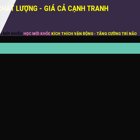
CHẤT LƯỢNG - GIÁ CẢ CẠNH TRANH
ĂN MỚI NHIỀU
HỌC MỚI KHỎE
KÍCH THÍCH VẬN ĐỘNG - TĂNG CƯỜNG TRÍ NÃO