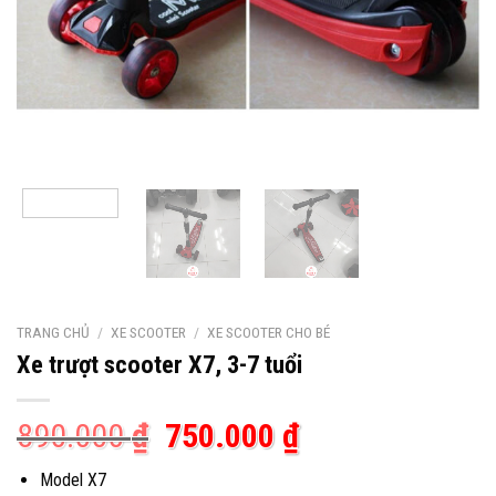
TRANG CHỦ
/
XE SCOOTER
/
XE SCOOTER CHO BÉ
Xe trượt scooter X7, 3-7 tuổi
Giá
Giá
890.000
₫
750.000
₫
gốc
hiện
Model X7