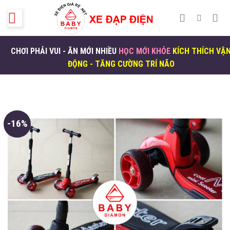
Skip
to
content
CHƠI PHẢI VUI - ĂN MỚI NHIỀU
HỌC MỚI KHỎE
KÍCH THÍCH VẬ
ĐỘNG - TĂNG CƯỜNG TRÍ NÃO
-16%