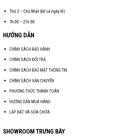
Thứ 2 – Chủ Nhật (kể cả ngày lễ)
7h:00 – 21h:00
HƯỚNG DẪN
CHÍNH SÁCH BẢO HÀNH
CHÍNH SÁCH ĐỔI TRẢ
CHÍNH SÁCH BẢO MẬT THÔNG TIN
CHÍNH SÁCH VẬN CHUYỂN
PHƯƠNG THỨC THANH TOÁN
HƯỚNG DẪN MUA HÀNG
LẮP ĐẶT VÀ SỬA CHỮA
SHOWROOM TRƯNG BÀY