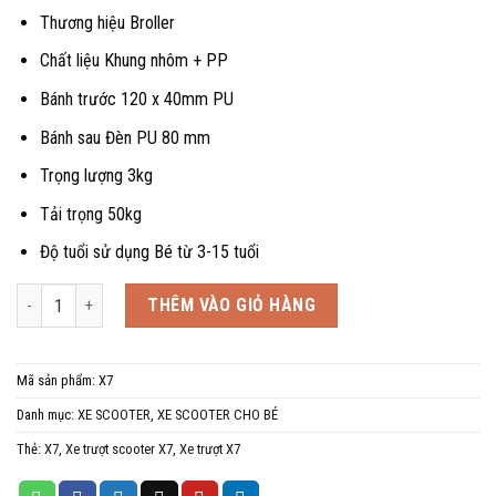
là:
tại
Thương hiệu Broller
890.000 ₫.
là:
Chất liệu Khung nhôm + PP
750.000 ₫.
Bánh trước 120 x 40mm PU
Bánh sau Đèn PU 80 mm
Trọng lượng 3kg
Tải trọng 50kg
Độ tuổi sử dụng Bé từ 3-15 tuổi
Xe trượt scooter X7, 3-7 tuổi số lượng
THÊM VÀO GIỎ HÀNG
Mã sản phẩm:
X7
Danh mục:
XE SCOOTER
,
XE SCOOTER CHO BÉ
Thẻ:
X7
,
Xe trượt scooter X7
,
Xe trượt X7