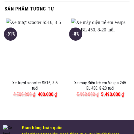
SẢN PHẨM TƯƠNG TỰ
-91%
-8%
Xe trượt scooter S516, 3-5
Xe máy điện trẻ em Vespa 24V
tuổi
BL 450, 8-20 tuổi
Giá
Giá
Giá
Giá
4.500.000
₫
400.000
₫
5.990.000
₫
5.490.000
₫
gốc
hiện
gốc
hiện
là:
tại
là:
tại
4.500.000 ₫.
là:
5.990.000 ₫.
là:
400.000 ₫.
5.490
Giao hàng toàn quốc