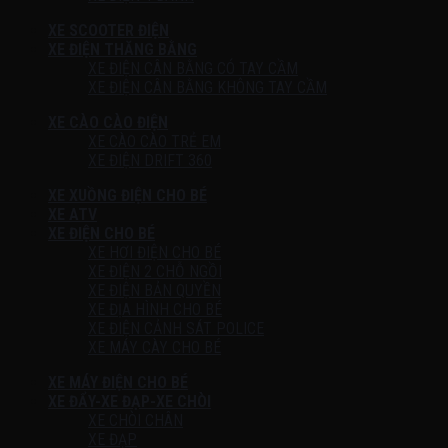
XE SCOOTER ĐIỆN
XE ĐIỆN THĂNG BẰNG
XE ĐIỆN CÂN BẰNG CÓ TAY CẦM
XE ĐIỆN CÂN BẰNG KHÔNG TAY CẦM
XE CÀO CÀO ĐIỆN
XE CÀO CÀO TRẺ EM
XE ĐIỆN DRIFT 360
XE XUỒNG ĐIỆN CHO BÉ
XE ATV
XE ĐIỆN CHO BÉ
XE HƠI ĐIỆN CHO BÉ
XE ĐIỆN 2 CHỖ NGỒI
XE ĐIỆN BẢN QUYỀN
XE ĐỊA HÌNH CHO BÉ
XE ĐIỆN CẢNH SÁT POLICE
XE MÁY CÀY CHO BÉ
XE MÁY ĐIỆN CHO BÉ
XE ĐẨY-XE ĐẠP-XE CHÒI
XE CHÒI CHÂN
XE ĐẠP