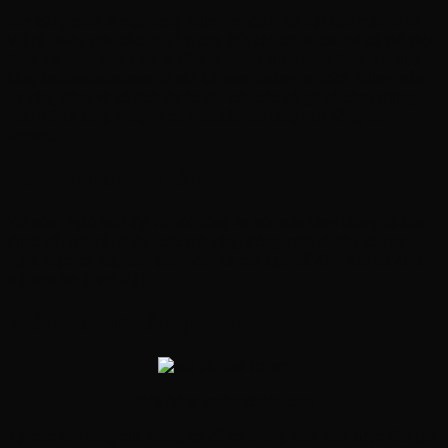
Đây cũng chính là một trong những ưu điểm nổi bật của mẫu xe này.
Với rất nhiều màu sắc từ trầm cho đến sặc sỡ thì các bé có thể thỏa
thích lựa chọn màu
xe oto đồ chơi trẻ em
mà mình thích. Tại cửa
hàng xedienchobe.com thì các bé nam thường ưa thích những mẫu
xe năng động và có kích thước lớn, còn các bé gái sẽ chọn những
mẫu mã xe sang trọng và có màu sắc dịu dàng như hồng, xanh
dương,…
Xe có nhiều tính năng
Với công nghệ hiện đại thì các dòng xe của cửa hàng chúng tôi còn
được kết hợp rất nhiều các tính năng thông minh và tiện ích như
nghe nhạc, ca hát, xem phim, đèn xe, còi xe,… để đảm bảo bé được
trải nghiệm ý như thật
Nhân viên tư vấn tận tình
Cửa hàng xedienchobe.com
Tại các cửa hàng của chúng tôi để có những nhân viên được đào tạo