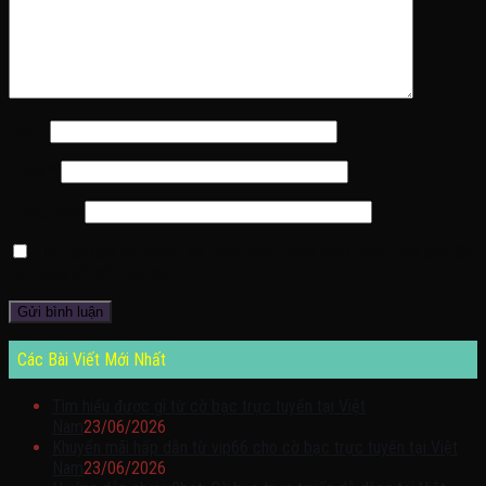
Tên
*
Email
*
Trang web
Lưu tên của tôi, email, và trang web trong trình duyệt này cho lần
bình luận kế tiếp của tôi.
Các Bài Viết Mới Nhất
Tìm hiểu được gì từ cờ bạc trực tuyến tại Việt
Nam
23/06/2026
Khuyến mãi hấp dẫn từ vip66 cho cờ bạc trực tuyến tại Việt
Nam
23/06/2026