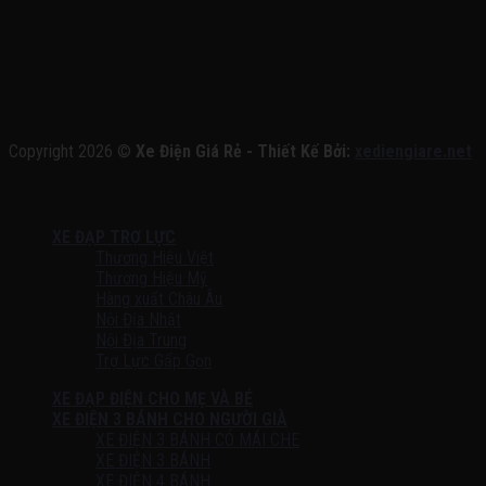
Copyright 2026 ©
Xe Điện Giá Rẻ - Thiết Kế Bởi:
xediengiare.net
XE ĐẠP TRỢ LỰC
Thương Hiệu Việt
Thương Hiệu Mỹ
Hàng xuất Châu Âu
Nội Địa Nhật
Nội Địa Trung
Trợ Lực Gấp Gọn
XE ĐẠP ĐIỆN CHO MẸ VÀ BÉ
XE ĐIỆN 3 BÁNH CHO NGƯỜI GIÀ
XE ĐIỆN 3 BÁNH CÓ MÁI CHE
XE ĐIỆN 3 BÁNH
XE ĐIỆN 4 BÁNH