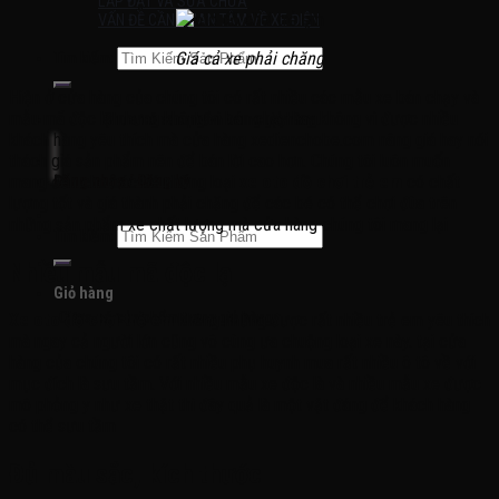
LẮP ĐẶT VÀ SỬA CHỮA
VẤN ĐỀ CẦN QUAN TÂM VỀ XE ĐIỆN
Giá cả xe phải chăng
Tìm kiếm:
Hiện ở cửa hàng của chúng tôi có rất nhiều các mẫu xe bán chạy và
mẫu mã độc lạ nhưng không vì bán chạy hay không vì được nhiều
Chưa có sản phẩm trong giỏ hàng.
khách hàng yêu thích mà cửa hàng xedienchobe.com nâng giá hay nói
thách giá sản phẩm nên để bán lời cao hơn. Chúng tôi luôn muốn
Đăng nhập / Đăng ký
mang đến cho các bé những loại
xe oto đồ chơi trẻ em
có chất
lượng tốt và giá thành phải chăng để các bé có thể chơi đùa trên
những sản phẩm xe chất lượng mà cửa hàng chúng tôi mang lại
Tìm kiếm:
Nhiều mẫu mã độc lạ
Giỏ hàng
Chưa có sản phẩm trong giỏ hàng.
Xe oto đồ chơi trẻ em
không những được rất nhiều trẻ em yêu thích
mà ngay cả người lớn cũng vô cùng ưa chuộng loại xe này. tại cửa
hàng của chúng tôi có rất nhiều phụ huynh mua rất nhiều ô tô về với
mục đích là sưu tầm. Với nhiều mẫu xe độc là và nhiều mẫu xe được
mô phỏng y như xe thật thì đây quả là một vật đáng để khách hàng
có thể sưu tầm
Đủ màu sắc, kích thước