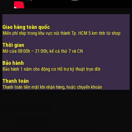
Giao hàng toàn quốc
Miễn phí ship trong khu vực nội thành Tp. HCM 5 km tính từ shop
Thời gian
Mở cửa 08:00h – 21:00h, kể cả thứ 7 và CN
Bảo hành
Bảo hành 1 năm cho động cơ Hổ trợ kỷ thuật trọn đời
Thanh toán
Thanh toán tiền mặt khi nhận hàng, hoặc chuyển khoản
THÔNG TIN LIÊN HỆ
Công Ty TNHH KOMINA
MSDN: 0316713134
Đăng ký lần đầu: 08/02/2021, tại Quận Gò Vấp