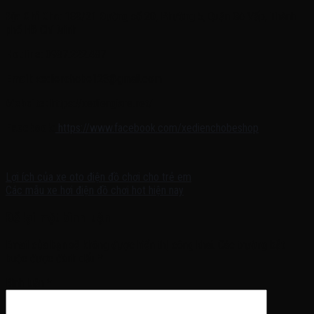
Địa Chỉ Kho
: 189/21 Đường số 20, Phường 5, Quận Gò Vấp, Thành
phố Hồ Chí Minh
Hotline
: 0937.222.487
Email
: xedienchobe123@gmail.com
Website:
https://xediengiare.net/
Facebook:
https://www.facebook.com/xedienchobeshop
Lợi ích của xe oto điện đồ chơi cho trẻ em
Các mẫu xe hơi điện đồ chơi hot hiện nay
Để lại một bình luận
Email của bạn sẽ không được hiển thị công khai.
Các trường bắt
buộc được đánh dấu
*
Bình luận
*