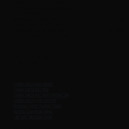
Người đại diện: Đặng Duy Khánh
Email: xedienchobe123@gmail.com
ĐT: 0937222487
Showroom trưng bày: 162 Nguyễn Trọng Tuyển, Phường 8, Quận Phú
Nhuận, Thành phố Hồ Chí Minh
Địa Chỉ Kho : 14/12/2 Đường số 53, Phường 14, Quận Gò Vấp, Thành
phố Hồ Chí Minh (không trưng bày)
MỞ CỬA
Thứ 2 – Chủ Nhật (kể cả ngày lễ)
7h:00 – 21h:00
HƯỚNG DẪN
CHÍNH SÁCH BẢO HÀNH
CHÍNH SÁCH ĐỔI TRẢ
CHÍNH SÁCH BẢO MẬT THÔNG TIN
CHÍNH SÁCH VẬN CHUYỂN
PHƯƠNG THỨC THANH TOÁN
HƯỚNG DẪN MUA HÀNG
LẮP ĐẶT VÀ SỬA CHỮA
SHOWROOM TRƯNG BÀY