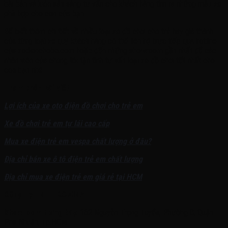
bài bản và luôn sẵn sàng tư vấn cho khách hàng tìm ra những mẫu xe
phù hợp cho con của bạn
Để biết thêm chi tiết về nhiều loại xe đồ chơi cho trẻ hay giá thành
của từng loại xe quý khách hàng có thể liên hệ trực tiếp qua hotline
của xedienchobe.com hoặc đến những showroom gần nhất để các
nhân viên của chúng tôi tận tình tư vấn loại xe đồ chơi tốt nhất cho
con bạn nhé
Tham khảo bài viết
Lợi ích của xe oto điện đồ chơi cho trẻ em
Xe đồ chơi trẻ em tự lái cao cấp
Mua xe điện trẻ em vespa chất lượng ở đâu?
Địa chỉ bán xe ô tô điện trẻ em chất lượng
Địa chỉ mua xe điện trẻ em giá rẻ tại HCM
Công Ty TNHH KOMINA
Showroom trưng bày
: 162 Nguyễn Trọng Tuyển, Phường 8, Quận
Phú Nhuận, Tp.HCM