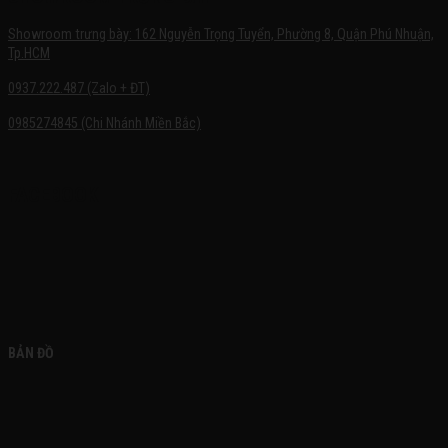
Showroom trưng bày: 162 Nguyễn Trọng Tuyển, Phường 8, Quận Phú Nhuận,
Tp.HCM
0937.222.487 (Zalo + ĐT)
0985274845 (Chi Nhánh Miền Bắc)
FACEBOOK
BẢN ĐỒ