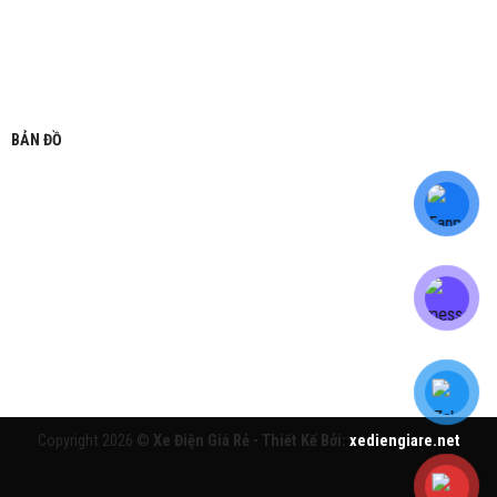
BẢN ĐỒ
Copyright 2026 ©
Xe Điện Giá Rẻ - Thiết Kế Bởi:
xediengiare.net