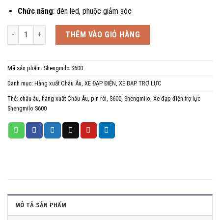
Chức năng
: đèn led, phuộc giảm sóc
Xe đạp điện trợ lực Shengmilo S600, Pin rời, Hàng xuất Châu Âu số lượ
THÊM VÀO GIỎ HÀNG
Mã sản phẩm:
Shengmilo S600
Danh mục:
Hàng xuất Châu Âu
,
XE ĐẠP ĐIỆN
,
XE ĐẠP TRỢ LỰC
Thẻ:
châu âu
,
hàng xuất Châu Âu
,
pin rời
,
S600
,
Shengmilo
,
Xe đạp điện trợ lực
Shengmilo S600
MÔ TẢ SẢN PHẨM