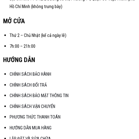
Hồ Chí Minh (không trưng bày)
MỞ CỬA
Thứ 2 – Chủ Nhật (kể cả ngày lễ)
7h:00 – 21h:00
HƯỚNG DẪN
CHÍNH SÁCH BẢO HÀNH
CHÍNH SÁCH ĐỔI TRẢ
CHÍNH SÁCH BẢO MẬT THÔNG TIN
CHÍNH SÁCH VẬN CHUYỂN
PHƯƠNG THỨC THANH TOÁN
HƯỚNG DẪN MUA HÀNG
LẮP ĐẶT VÀ SỬA CHỮA