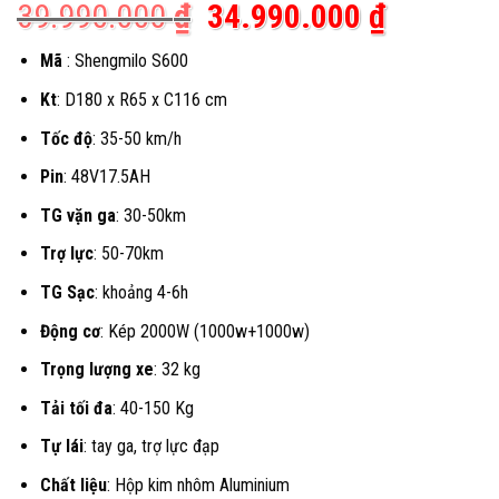
Giá
Giá
39.990.000
₫
34.990.000
₫
gốc
hiện
Mã
: Shengmilo S600
là:
tại
Kt
: D180 x R65 x C116 cm
39.990.000 ₫.
là:
Tốc độ
: 35-50 km/h
34.990.
Pin
: 48V17.5AH
TG vặn ga
: 30-50km
Trợ lực
: 50-70km
TG Sạc
: khoảng 4-6h
Động cơ
: Kép 2000W (1000w+1000w)
Trọng lượng xe
: 32 kg
Tải tối đa
: 40-150 Kg
Tự lái
: tay ga, trợ lực đạp
Chất liệu
: Hộp kim nhôm Aluminium