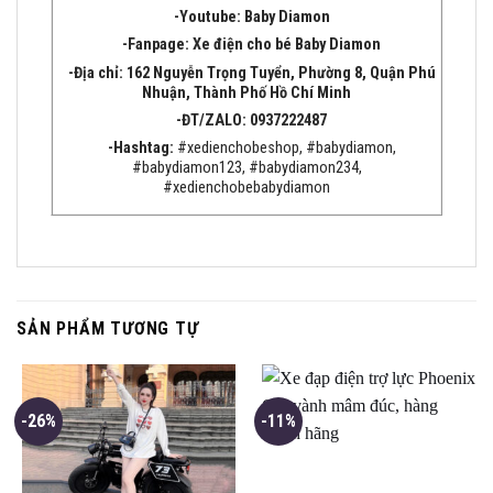
-Youtube:
Baby Diamon
-Fanpage:
Xe điện cho bé Baby Diamon
-Địa chỉ:
162 Nguyễn Trọng Tuyển, Phường 8, Quận
Phú
Nhuận, Thành Phố Hồ Chí Minh
-ĐT/ZALO: 0937222487
-Hashtag:
#xedienchobeshop, #babydiamon,
#babydiamon123, #babydiamon234,
#xedienchobebabydiamon
SẢN PHẨM TƯƠNG TỰ
-26%
-11%