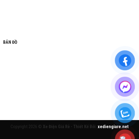
BẢN ĐỒ
Copyright 2026 ©
Xe Điện Giá Rẻ - Thiết Kế Bởi:
xediengiare.net