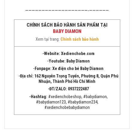
———————————————————-——————
CHÍNH SÁCH BẢO HÀNH SẢN PHẨM TẠI
BABY DIAMON
Xem tại trang:
Chính sách bảo hành
-Website:
Xedienchobe.com
-Youtube:
Baby Diamon
-Fanpage:
Xe điện cho bé Baby Diamon
-Địa chỉ:
162 Nguyễn Trọng Tuyển, Phường 8, Quận
Phú
Nhuận, Thành Phố Hồ Chí Minh
-ĐT/ZALO: 0937222487
-Hashtag:
#xedienchobeshop, #babydiamon,
#babydiamon123, #babydiamon234,
#xedienchobebabydiamon