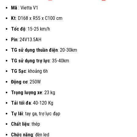
gốc
hiện
Mã
: Vietta V1
là:
tại
Kt
: D168 x R55 x C100 cm
15.990.000 ₫.
là:
Tốc độ
: 15-25 km/h
14.490.
Pin
: 24V13.5AH
TG sử dụng thuần điện
: 20-30km
TG sử dụng trợ lực
: 35-40km
TG Sạc
: khoảng 6h
Động cơ
: 250W
Trọng lượng xe
: 23 kg
Tải tối đa
: 40-120 Kg
Tự lái
: tay ga, trợ lực đạp
Chất liệu
: thép
Chức năng
: đèn led