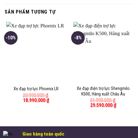
SẢN PHẨM TƯƠNG TỰ
-10%
-8%
Xe đạp điện trợ lực Shengmilo
Xe đạp trợ lực Phoenix LR
K500, Hàng xuất Châu Âu
20.990.000
₫
Giá
Giá
18.990.000
₫
31.990.000
₫
gốc
hiện
Giá
Giá
29.590.000
₫
là:
tại
gốc
hiện
20.990.000 ₫.
là:
là:
tại
18.990.000 ₫.
31.990.000 ₫.
là:
29.590.000
Giao hàng toàn quốc