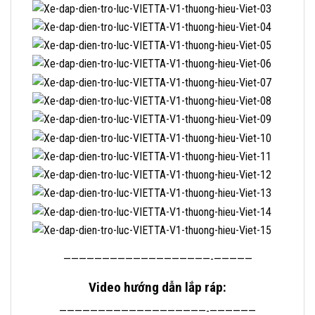
———————————————————-—————
Video hướng dẫn lắp ráp:
———————————————————-——————