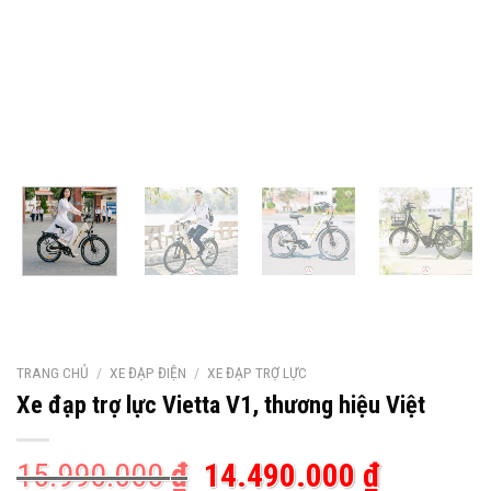
TRANG CHỦ
/
XE ĐẠP ĐIỆN
/
XE ĐẠP TRỢ LỰC
Xe đạp trợ lực Vietta V1, thương hiệu Việt
Giá
Giá
15.990.000
₫
14.490.000
₫