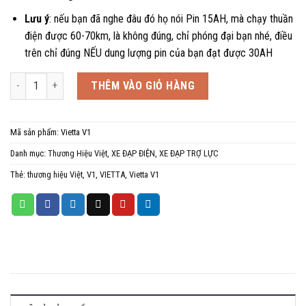
Lưu ý
: nếu bạn đã nghe đâu đó họ nói Pin 15AH, mà chạy thuần
điện được 60-70km, là không đúng, chỉ phóng đại bạn nhé, điều
trên chỉ đúng NẾU dung lượng pin của bạn đạt được 30AH
Xe đạp trợ lực Vietta V1, thương hiệu Việt số lượng
THÊM VÀO GIỎ HÀNG
Mã sản phẩm:
Vietta V1
Danh mục:
Thương Hiệu Việt
,
XE ĐẠP ĐIỆN
,
XE ĐẠP TRỢ LỰC
Thẻ:
thương hiệu Việt
,
V1
,
VIETTA
,
Vietta V1