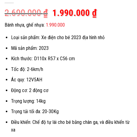
Giá
Giá
2.690.000
₫
1.990.000
₫
gốc
hiện
Bánh nhựa, ghế nhựa:
1.990.000
là:
tại
Loại sản phẩm: Xe điện cho bé 2023 địa hình nhỏ
2.690.000 ₫.
là:
1.990.000 
Mã sản phẩm: 2023
Kích thước: D110x R57 x C56 cm
Tốc độ: 2-6km/h
Ác quy: 12V5AH
Động cơ: 2 động cơ
Trọng lượng: 14kg
Trọng tải tối đa: 20-30Kg
Điều khiển: Chế độ tự lái cho bé bằng chân ga, và điều khiển từ
xa