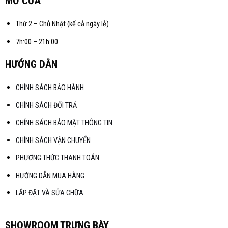
MỞ CỬA
Thứ 2 – Chủ Nhật (kể cả ngày lễ)
7h:00 – 21h:00
HƯỚNG DẪN
CHÍNH SÁCH BẢO HÀNH
CHÍNH SÁCH ĐỔI TRẢ
CHÍNH SÁCH BẢO MẬT THÔNG TIN
CHÍNH SÁCH VẬN CHUYỂN
PHƯƠNG THỨC THANH TOÁN
HƯỚNG DẪN MUA HÀNG
LẮP ĐẶT VÀ SỬA CHỮA
SHOWROOM TRƯNG BÀY