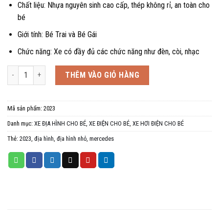
Chất liệu: Nhựa nguyên sinh cao cấp, thép không rỉ, an toàn cho
bé
Giới tính: Bé Trai và Bé Gái
Chức năng: Xe có đầy đủ các chức năng như đèn, còi, nhạc
Xe điện cho bé 2023 địa hình nhỏ, 1-5 tuổi số lượng
THÊM VÀO GIỎ HÀNG
Mã sản phẩm:
2023
Danh mục:
XE ĐỊA HÌNH CHO BÉ
,
XE ĐIỆN CHO BÉ
,
XE HƠI ĐIỆN CHO BÉ
Thẻ:
2023
,
địa hình
,
địa hình nhỏ
,
mercedes