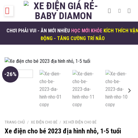
Skip
to
content
CHƠI PHẢI VUI - ĂN MỚI NHIỀU
HỌC MỚI KHỎE
KÍCH THÍCH VẬ
ĐỘNG - TĂNG CƯỜNG TRÍ NÃO
-26%
TRANG CHỦ
/
XE ĐIỆN CHO BÉ
/
XE HƠI ĐIỆN CHO BÉ
Xe điện cho bé 2023 địa hình nhỏ, 1-5 tuổi