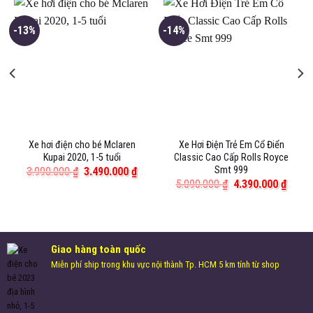
-13%
-14%
Xe hơi điện cho bé Mclaren
Xe Hơi Điện Trẻ Em Cổ Điển
Kupai 2020, 1-5 tuổi
Classic Cao Cấp Rolls Royce
Smt 999
á
Giá
Giá
3.990.000
₫
3.490.000
₫
ện
gốc
hiện
Giá
Giá
5.090.000
₫
4.390.000
₫
là:
tại
gốc
hiện
3.990.000 ₫.
là:
là:
tại
890.000 ₫.
3.490.000 ₫.
5.090.000 ₫.
là:
4.390
Giao hàng toàn quốc
Miễn phí ship trong khu vực nội thành Tp. HCM 5 km tính từ shop