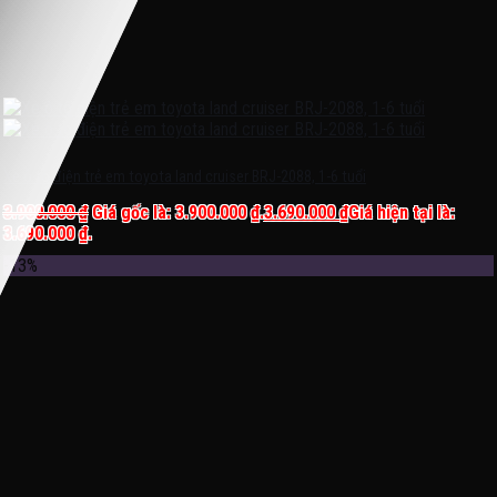
Xe ô tô điện trẻ em toyota land cruiser BRJ-2088, 1-6 tuổi
3.900.000
₫
Giá gốc là: 3.900.000 ₫.
3.690.000
₫
Giá hiện tại là:
3.690.000 ₫.
-13%