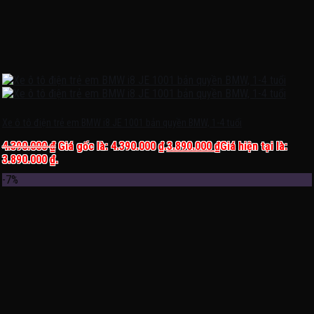
Xe ô tô điện trẻ em BMW i8 JE 1001 bản quyền BMW, 1-4 tuổi
4.390.000
₫
Giá gốc là: 4.390.000 ₫.
3.890.000
₫
Giá hiện tại là:
3.890.000 ₫.
-7%