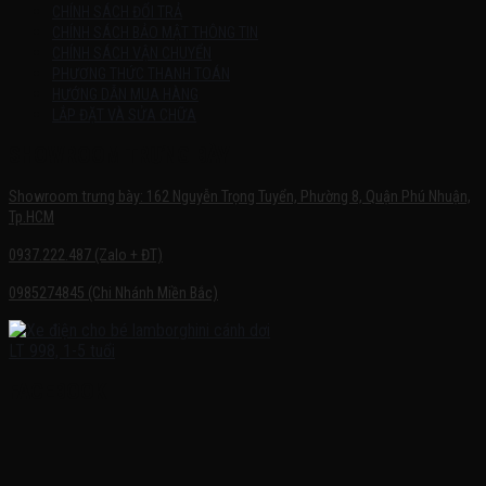
CHÍNH SÁCH ĐỔI TRẢ
CHÍNH SÁCH BẢO MẬT THÔNG TIN
CHÍNH SÁCH VẬN CHUYỂN
PHƯƠNG THỨC THANH TOÁN
HƯỚNG DẪN MUA HÀNG
LẮP ĐẶT VÀ SỬA CHỮA
SHOWROOM TRƯNG BÀY
Showroom trưng bày: 162 Nguyễn Trọng Tuyển, Phường 8, Quận Phú Nhuận,
Tp.HCM
0937.222.487 (Zalo + ĐT)
0985274845 (Chi Nhánh Miền Bắc)
FACEBOOK