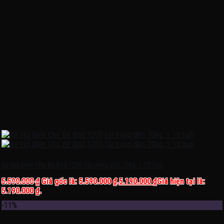
Xe Hơi Điện Cho Bé Bqd 1200 tải trọng đến 70kg, 1-10 tuổi
5.590.000
₫
Giá gốc là: 5.590.000 ₫.
5.190.000
₫
Giá hiện tại là:
5.190.000 ₫.
-11%