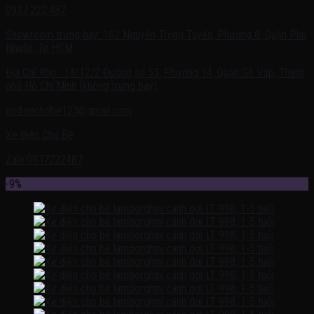
0937.222.487
Showroom trưng bày: 162 Nguyễn Trọng Tuyển, Phường 8, Quận Phú
Nhuận, Tp.HCM
Địa Chỉ Kho : 14/12/2 Đường số 53, Phường 14, Quận Gò Vấp, Thành
phố Hồ Chí Minh (không trưng bày)
xedienchobe123@gmail.com
Xe Điện Cho Bé
Zalo:0937222487
-9%