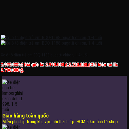
Xe ô tô điện trẻ em BDQ-1188 bugatti chiron, 1-4 tuổi
2.990.000
₫
Giá gốc là: 2.990.000 ₫.
2.790.000
₫
Giá hiện tại là:
2.790.000 ₫.
Giao hàng toàn quốc
Miễn phí ship trong khu vực nội thành Tp. HCM 5 km tính từ shop