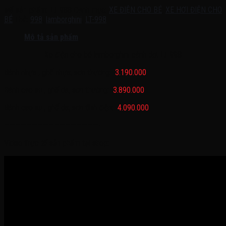
Mã sản phẩm:
LT 988
Danh mục:
XE ĐIỆN CHO BÉ
,
XE HƠI ĐIỆN CHO
BÉ
Thẻ:
998
,
lamborghini
,
LT-998
Mô tả sản phẩm
Xe điện cho bé lamborghini cánh dơi LT 998
Bánh nhựa , ghế nhựa, sơn thường:
3.190.000
Bánh cao su , ghế da, sơn thường:
3.890.000
Bánh cao su , ghế da, sơn tĩnh điện:
4.090.000
—————————————————-
Video thực tế sản phẩm tại shop: