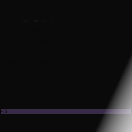
—————————————————-
Xem thêm nhiều mẫu hơn và giá sản phẩm tại:
Website:
xedienchobe.com
Showroom trưng bày miền nam:
162 Nguyễn Trọng Tuyển, Phường 8, Quận Phú Nhuận
Zalo, Hotline: 0937 222 487
Chi nhánh Miền Bắc: 0985 27 48 45
#xedienchobehcm, #xedienchobetphcm, #xeototreem,
#xedienchobeshop, #xecuabeshop
Sản phẩm tương tự
-6%