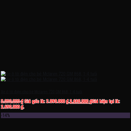
Xe ô tô điện cho bé Mclaren 720 GM 868, 1-4 tuổi
3.090.000
₫
Giá gốc là: 3.090.000 ₫.
2.690.000
₫
Giá hiện tại là:
2.690.000 ₫.
-14%