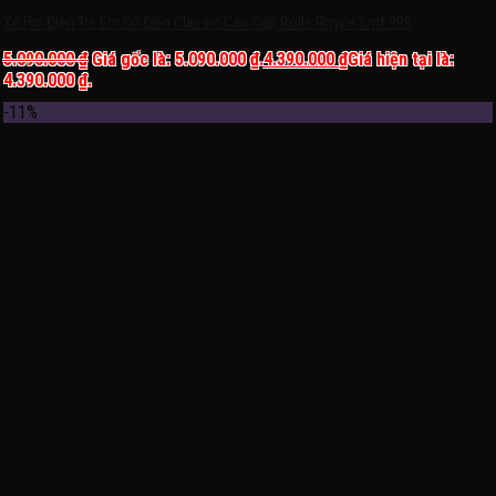
Xe Hơi Điện Trẻ Em Cổ Điển Classic Cao Cấp Rolls Royce Smt 999
5.090.000
₫
Giá gốc là: 5.090.000 ₫.
4.390.000
₫
Giá hiện tại là:
4.390.000 ₫.
-11%