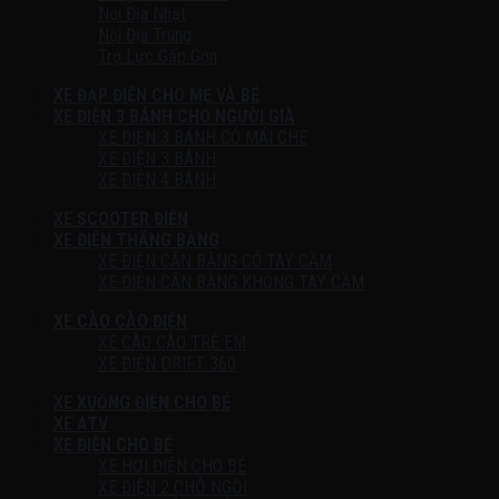
Nội Địa Nhật
Nội Địa Trung
Trợ Lực Gấp Gọn
XE ĐẠP ĐIỆN CHO MẸ VÀ BÉ
XE ĐIỆN 3 BÁNH CHO NGƯỜI GIÀ
XE ĐIỆN 3 BÁNH CÓ MÁI CHE
XE ĐIỆN 3 BÁNH
XE ĐIỆN 4 BÁNH
XE SCOOTER ĐIỆN
XE ĐIỆN THĂNG BẰNG
XE ĐIỆN CÂN BẰNG CÓ TAY CẦM
XE ĐIỆN CÂN BẰNG KHÔNG TAY CẦM
XE CÀO CÀO ĐIỆN
XE CÀO CÀO TRẺ EM
XE ĐIỆN DRIFT 360
XE XUỒNG ĐIỆN CHO BÉ
XE ATV
XE ĐIỆN CHO BÉ
XE HƠI ĐIỆN CHO BÉ
XE ĐIỆN 2 CHỖ NGỒI