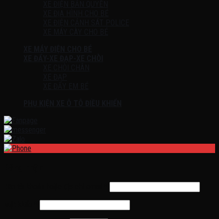
XE ĐIỆN BẢN QUYỀN
XE ĐỊA HÌNH CHO BÉ
XE ĐIỆN CẢNH SÁT POLICE
XE MÁY CÀY CHO BÉ
XE MÁY ĐIỆN CHO BÉ
XE ĐẨY-XE ĐẠP-XE CHÒI
XE CHÒI CHÂN
XE ĐẠP
XE ĐẨY EM BÉ
PHỤ KIỆN XE Ô TÔ ĐIỀU KHIỂN
Đăng nhập
Tên tài khoản hoặc địa chỉ email
*
Mật khẩu
*