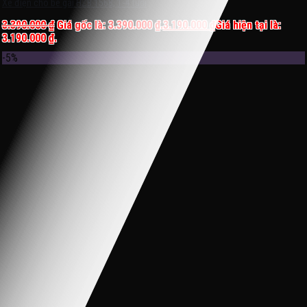
Xe điện cho bé gái HZB 1568, 1-4 tuổi
3.390.000
₫
Giá gốc là: 3.390.000 ₫.
3.190.000
₫
Giá hiện tại là:
3.190.000 ₫.
-5%