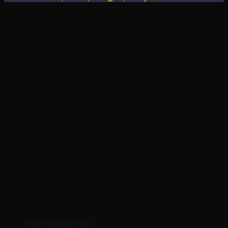
THÔNG TIN LIÊN HỆ
Công Ty TNHH KOMINA
MSDN: 0316713134
Đăng ký lần đầu: 08/02/2021, tại Quận Gò Vấp
Người đại diện: Đặng Duy Khánh
Email: xedienchobe123@gmail.com
ĐT: 0937222487
Showroom trưng bày: 162 Nguyễn Trọng Tuyển, Phường 8, Quận Phú
Nhuận, Thành phố Hồ Chí Minh
Địa Chỉ Kho : 14/12/2 Đường số 53, Phường 14, Quận Gò Vấp, Thành
phố Hồ Chí Minh (không trưng bày)
MỞ CỬA
Thứ 2 – Chủ Nhật (kể cả ngày lễ)
7h:00 – 21h:00
HƯỚNG DẪN
CHÍNH SÁCH BẢO HÀNH