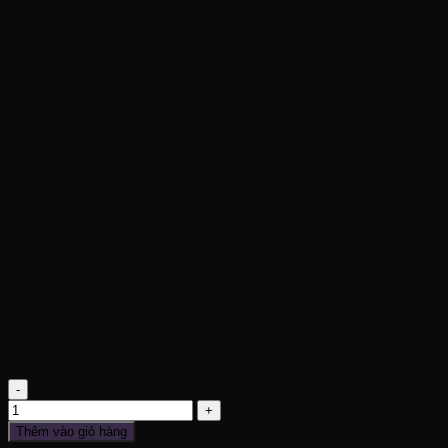
Loại sản phẩm: Xe điện cho bé LT 998
Mã sản phẩm: LT 998
Kích thước: 131x 65 x 48 cm (Chỗ ngồi lọt lòng rộng khoảng
37cm )
Tốc độ 3-7 km/h
Ác quy: 12V/7ah
Động cơ: 2 động cơ
Trọng lượng: 25 kg
Trọng tải: 30 Kg
Điều khiển: Bằng điều khiển cầm tay, và có chế độ tự lái cho bé
Chất liệu: Nhựa nguyên sinh cao cấp, an toàn cho bé
Giới tính: Bé Trai, Bé Gái
Chức năng: Xe có đầy đủ các chức năng như đèn, còi nhạc ,
khe cắm USB cho bé thoải mái nghe nhạc.
Ghi chú:
Cách chọn xe : lấy tải trọng tối đa của xe…trừ số kí của
bé..bằng 5-10 kí hoặc hơn ..thì chơi được lâu dài, xe sẽ bền
hơn, chạy khỏe hơn
Xe điện cho bé lamborghini cánh dơi LT 998, 1-5 tuổi số lượng
Thêm vào giỏ hàng