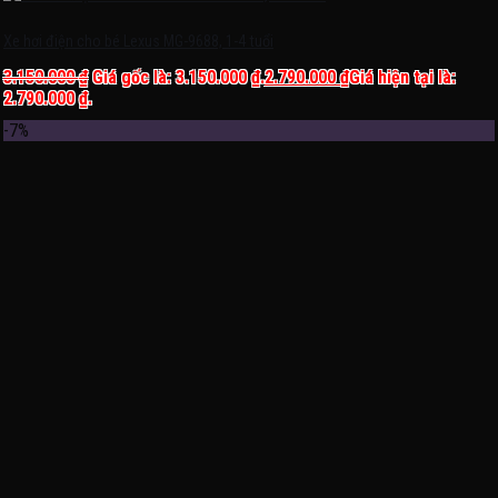
Xe hơi điện cho bé Lexus MG-9688, 1-4 tuổi
3.150.000
₫
Giá gốc là: 3.150.000 ₫.
2.790.000
₫
Giá hiện tại là:
2.790.000 ₫.
-7%