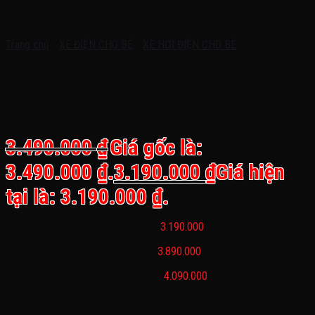
Trang chủ
/
XE ĐIỆN CHO BÉ
/
XE HƠI ĐIỆN CHO BÉ
Xe điện cho bé lamborghini cánh
dơi LT 998, 1-5 tuổi
3.490.000
₫
Giá gốc là:
3.490.000 ₫.
3.190.000
₫
Giá hiện
tại là: 3.190.000 ₫.
Bánh nhựa , ghế nhựa, sơn thường:
3.190.000
Bánh cao su , ghế da, sơn thường:
3.890.000
Bánh cao su , ghế da, sơn tĩnh điện:
4.090.000
—————————————————-