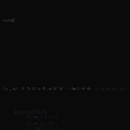
BẢN ĐỒ
Copyright 2026 ©
Xe Điện Giá Rẻ - Thiết Kế Bởi:
xediengiare.net
XE ĐẠP TRỢ LỰC
Thương Hiệu Việt
Thương Hiệu Mỹ
Hàng xuất Châu Âu