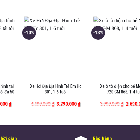
-10%
-13%
 hình tải
Xe Hơi Địa Địa Hình Trẻ Em Hc
Xe ô tô điện cho bé M
tối đa 50
301, 1-6 tuổi
720 GM 868, 1-4 tu
Giá
Giá
Giá
Giá
.000
₫
4.190.000
₫
3.790.000
₫
3.090.000
₫
2.690
hiện
gốc
hiện
gốc
tại
là:
tại
là:
000 ₫.
là:
4.190.000 ₫.
là:
3.090.
3.690.000 ₫.
3.790.000 ₫.
Thời gian
Bảo hành