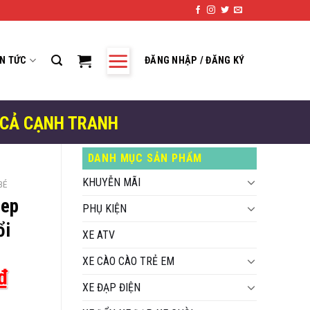
IN TỨC
ĐĂNG NHẬP / ĐĂNG KÝ
 CẢ CẠNH TRANH
DANH MỤC SẢN PHẨM
KHUYỄN MÃI
BÉ
eep
PHỤ KIỆN
ổi
XE ATV
XE CÀO CÀO TRẺ EM
Giá
₫
XE ĐẠP ĐIỆN
hiện