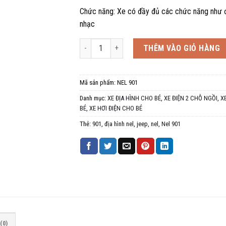
Chức năng: Xe có đầy đủ các chức năng như đ
nhạc
Xe điện cho bé Nel 901, Jeep địa hình, 2 chỗ nhỏ
THÊM VÀO GIỎ HÀNG
Mã sản phẩm:
NEL 901
Danh mục:
XE ĐỊA HÌNH CHO BÉ
,
XE ĐIỆN 2 CHỖ NGỒI
,
X
BÉ
,
XE HƠI ĐIỆN CHO BÉ
Thẻ:
901
,
địa hình nel
,
jeep
,
nel
,
Nel 901
(0)