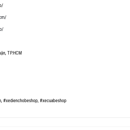
p/
hcm
/
p/
uận, TP.HCM
m, #xedienchobeshop, #xecuabeshop