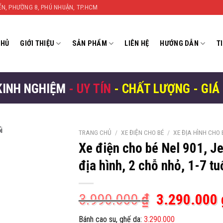
YỂN, PHƯỜNG 8, PHÚ NHUẬN, TP.HCM
CHỦ
GIỚI THIỆU
SẢN PHẨM
LIÊN HỆ
HƯỚNG DẪN
T
KINH NGHIỆM
- UY TÍN
- CHẤT LƯỢNG - GIÁ
TRANG CHỦ
/
XE ĐIỆN CHO BÉ
/
XE ĐỊA HÌNH CHO 
Xe điện cho bé Nel 901, J
địa hình, 2 chỗ nhỏ, 1-7 tu
Giá
3.990.000
₫
3.290.000
gốc
Bánh cao su, ghế da:
3.290.000