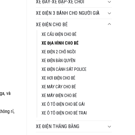
tại
XE ĐẨY-XE ĐẠP-XE CHÒI
₫.
là:
XE ĐIỆN 3 BÁNH CHO NGƯỜI GIÀ
3.290.000 ₫.
XE ĐIỆN CHO BÉ
XE CẨU ĐIỆN CHO BÉ
XE ĐỊA HÌNH CHO BÉ
XE ĐIỆN 2 CHỖ NGỒI
XE ĐIỆN BẢN QUYỀN
XE ĐIỆN CẢNH SÁT POLICE
XE HƠI ĐIỆN CHO BÉ
XE MÁY CÀY CHO BÉ
ga, và
XE MÁY ĐIỆN CHO BÉ
XE Ô TÔ ĐIỆN CHO BÉ GÁI
hông rỉ,
XE Ô TÔ ĐIỆN CHO BÉ TRAI
XE ĐIỆN THĂNG BẰNG