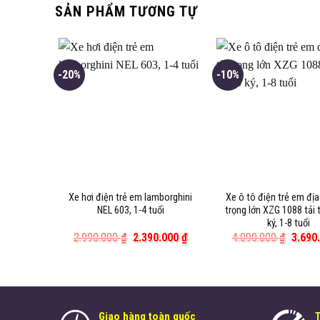
SẢN PHẨM TƯƠNG TỰ
-20%
-10%
 1200 tải
Xe hơi điện trẻ em lamborghini
Xe ô tô điện trẻ em địa
0 tuổi
NEL 603, 1-4 tuổi
trọng lớn XZG 1088 tải 
ký, 1-8 tuổi
Giá
Giá
Giá
Giá
0.000
₫
2.990.000
₫
2.390.000
₫
4.090.000
₫
3.690
hiện
gốc
hiện
gốc
tại
là:
tại
là:
.000 ₫.
là:
2.990.000 ₫.
là:
4.090.
5.190.000 ₫.
2.390.000 ₫.
Giao hàng toàn quốc