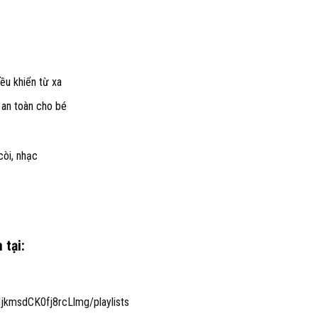
iều khiển từ xa
 an toàn cho bé
òi, nhạc
 tại:
kmsdCK0fj8rcLlmg/playlists