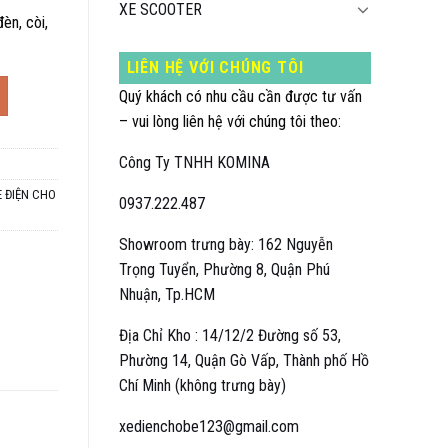
XE SCOOTER
èn, còi,
LIÊN HỆ VỚI CHÚNG TÔI
, 1-7 tuổi số lượng
Quý khách có nhu cầu cần được tư vấn
– vui lòng liên hệ với chúng tôi theo:
Công Ty TNHH KOMINA
E ĐIỆN CHO
0937.222.487
Showroom trưng bày: 162 Nguyễn
Trọng Tuyển, Phường 8, Quận Phú
Nhuận, Tp.HCM
Địa Chỉ Kho : 14/12/2 Đường số 53,
Phường 14, Quận Gò Vấp, Thành phố Hồ
Chí Minh (không trưng bày)
xedienchobe123@gmail.com