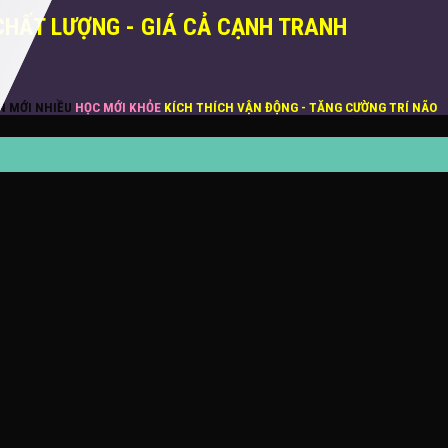
CHẤT LƯỢNG - GIÁ CẢ CẠNH TRANH
ĂN MỚI NHIỀU
HỌC MỚI KHỎE
KÍCH THÍCH VẬN ĐỘNG - TĂNG CƯỜNG TRÍ NÃO