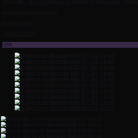
Địa Chỉ Kho : 14/12/2 Đường số 53, Phường 14, Quận Gò Vấp, Thành p
xedienchobe123@gmail.com
Xe Điện Cho Bé
Zalo:0937222487
-25%