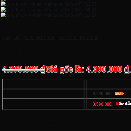
Trang chủ
/
XE ĐIỆN CHO BÉ
/
XE HƠI ĐIỆN CHO BÉ
Xe điện trẻ em Mercedes AMG KQT 
4.390.000
₫
Giá gốc là: 4.390.000 ₫
Phiên bản
Giá tiề
Sơn thường, hồng, trắng
3.290.000
Sơn bóng, đỏ
3.590.000
Mã
: KQT 563
Kt
: D122 x R65 x C46 cm
Chỗ ngồi rộng
: 48cm