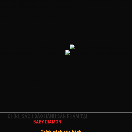
cedes AMG ngoài thực tế, kiểu dáng nhẹ nhàng, nhưng mạnh mẽ, nhỏ gọ
điều khiển từ xa , giúp bé chơi vui hơn
thích vận động -Tăng cường trí não’’
———————————————————-—————
———————————————————-——————
Video hướng dẫn lắp ráp:
———————————————————-——————
———————————————————-——————
CHÍNH SÁCH BẢO HÀNH SẢN PHẨM TẠI
BABY DIAMON