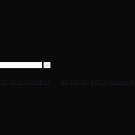
O BÉ
,
XE HƠI ĐIỆN CHO BÉ
Thẻ:
563
,
AMG
,
KQT
,
KQT 563
,
mercedes
,
M
Video thực tế sản phẩm tại shop:
———————————————————-—————