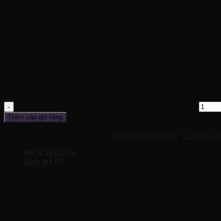
Tốc độ
: 2-7 km/h
Ắc quy
: 12V7AH
TG sử dụng
: khoảng 1h
TG Sạc
: khoảng 4-5h
Động cơ
: 4 động cơ
Trọng lượng xe
: 12 kg
Tải tối đa
: 20-40 Kg
Tự lái
: từ xa và chân ga
Chất liệu
: Nhựa, Thép
Chức năng
: đèn, nhạc
Xe điện trẻ em Mercedes AMG KQT 563, 1-6 tuổi số lượng
Thêm vào giỏ hàng
Mã sản phẩm:
KQT 563
Danh mục:
XE ĐIỆN 2 CHỖ NGỒI
,
XE ĐIỆN CH
Mô tả sản phẩm
Đánh giá (0)