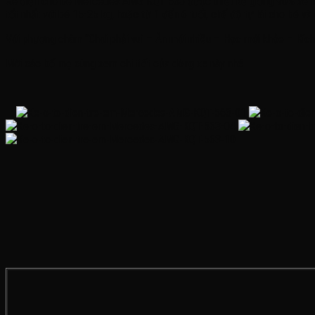
Xe điện cho bé Mercedes AMG KQT 563 được thiết kế giống 90% xe Mer
tốt nhất với bé 15-25 kg, hoặc từ 1 đến 6 tuổi, chế độ tự lái cho bé và 
Với phương châm ‘’Chơi phải vui – Ăn mới nhiều – Học mới khỏe – Kích 
Mời các bố mẹ cùng xem chi tiết của dòng xe này nhé
: