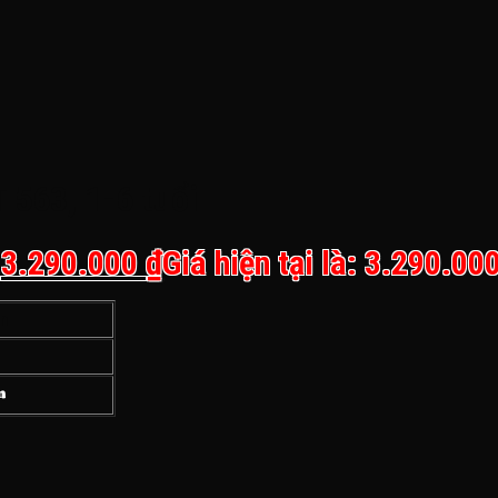
563, 1-6 tuổi
.
3.290.000
₫
Giá hiện tại là: 3.290.000
n