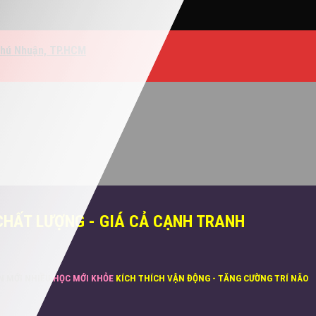
Phú Nhuận, TP.HCM
CHẤT LƯỢNG - GIÁ CẢ CẠNH TRANH
ĂN MỚI NHIỀU
HỌC MỚI KHỎE
KÍCH THÍCH VẬN ĐỘNG - TĂNG CƯỜNG TRÍ NÃO