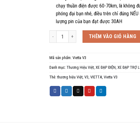
chạy thuần điện được 60-70km, là không đú
phóng đại bạn nhé, điều trên chỉ đúng NẾU
lượng pin của bạn đạt được 30AH
Xe điện trợ lực Vietta V3, thương hiệu Việt số lư
THÊM VÀO GIỎ HÀNG
Mã sản phẩm:
Vietta V3
Danh mục:
Thương Hiệu Việt
,
XE ĐẠP ĐIỆN
,
XE ĐẠP TRỢ 
Thẻ:
thương hiệu Việt
,
V3
,
VIETTA
,
Vietta V3