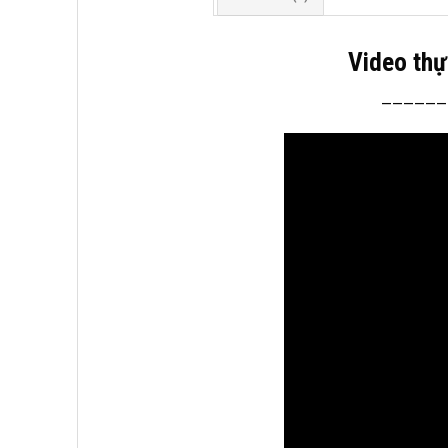
Video thự
——————