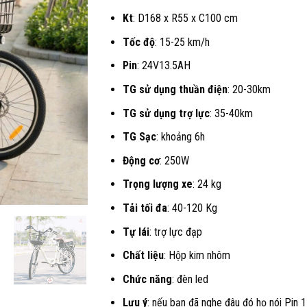
là:
Kt
: D168 x R55 x C100 cm
15.990.00
Tốc độ
: 15-25 km/h
Pin
: 24V13.5AH
TG sử dụng thuần điện
: 20-30km
TG sử dụng trợ lực
: 35-40km
TG Sạc
: khoảng 6h
Động cơ
: 250W
Trọng lượng xe
: 24 kg
Tải tối đa
: 40-120 Kg
Tự lái
: trợ lực đạp
Chất liệu
: Hộp kim nhôm
Chức năng
: đèn led
Lưu ý
: nếu bạn đã nghe đâu đó họ nói Pin 