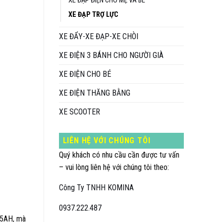
XE ĐẠP ĐIỆN CHO MẸ VÀ BÉ
tại
XE ĐẠP TRỢ LỰC
0 ₫.
là:
14.490.000 ₫.
XE ĐẨY-XE ĐẠP-XE CHÒI
XE ĐIỆN 3 BÁNH CHO NGƯỜI GIÀ
XE ĐIỆN CHO BÉ
XE ĐIỆN THĂNG BẰNG
XE SCOOTER
LIÊN HỆ VỚI CHÚNG TÔI
Quý khách có nhu cầu cần được tư vấn
– vui lòng liên hệ với chúng tôi theo:
Công Ty TNHH KOMINA
0937.222.487
15AH, mà