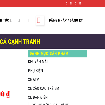
IN TỨC
ĐĂNG NHẬP / ĐĂNG KÝ
 CẢ CẠNH TRANH
DANH MỤC SẢN PHẨM
KHUYỄN MÃI
PHỤ KIỆN
XE ATV
XE CÀO CÀO TRẺ EM
Giá
00
₫
XE ĐẠP ĐIỆN
hiện