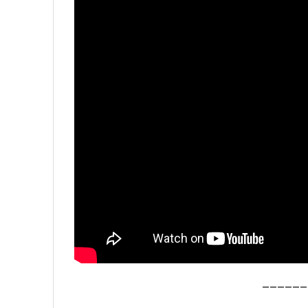
——————