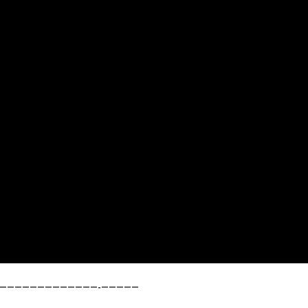
—————————————-—————