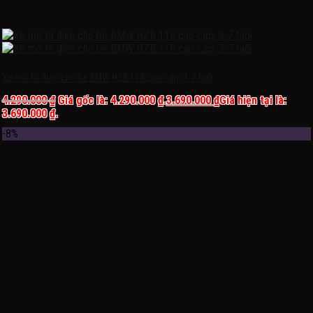
Xe mô tô điện cho bé BMW HZB 118 cao cấp, 3-7 tuổi
4.290.000
₫
Giá gốc là: 4.290.000 ₫.
3.690.000
₫
Giá hiện tại là:
3.690.000 ₫.
-8%