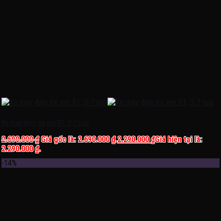
Xe máy điện trẻ em R1, 3-7 tuổi
2.690.000
₫
Giá gốc là: 2.690.000 ₫.
2.290.000
₫
Giá hiện tại là:
2.290.000 ₫.
-14%