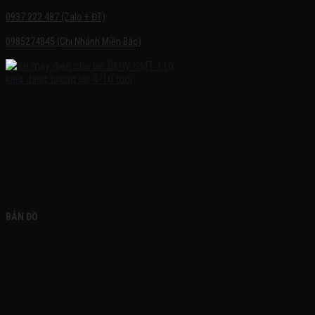
0937.222.487 (Zalo + ĐT)
0985274845 (Chi Nhánh Miền Bắc)
FACEBOOK
BẢN ĐỒ