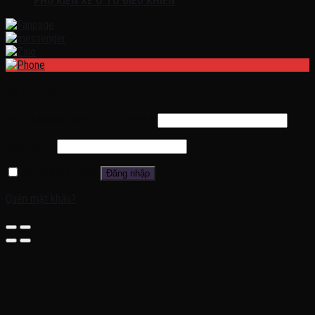
PHỤ KIỆN XE Ô TÔ ĐIỀU KHIỂN
Đăng nhập
Tên tài khoản hoặc địa chỉ email
*
Mật khẩu
*
Ghi nhớ mật khẩu
Đăng nhập
Quên mật khẩu?