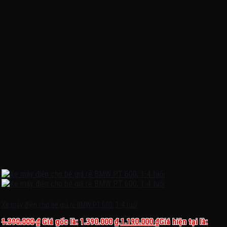
Xe máy điện cho bé giá rẻ BMW PT 600, 1-4 tuổi
1.390.000
₫
Giá gốc là: 1.390.000 ₫.
1.190.000
₫
Giá hiện tại là: