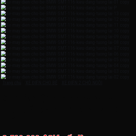
Trang chủ
/
XE ĐIỆN CHO BÉ
/
XE ĐIỆN 2 CHỖ NGỒI
Xe máy điện cho bé BMW SMT
116, kiểu dáng tương lai, 4-10
tuổi