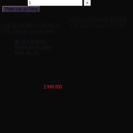
tuổi số lượng
Thêm vào giỏ hàng
Mã sản phẩm:
SMT 116
Danh mục:
XE ĐIỆN 2 CHỖ NGỒI
,
XE ĐIỆN
CHO BÉ
,
XE MÁY ĐIỆN CHO BÉ
Thẻ:
116
,
BMW
,
bmw smt 116
,
smt
116
,
tương lai
,
xe máy bmw
Mô tả sản phẩm
Thông tin bổ sung
Đánh giá (0)
Xe máy điện cho bé BMW SMT 116, kiểu
dáng tương lai, 4-10 tuổi
Bánh nhựa, ghế nhựa :
2.990.000
———————————————————-
Xe máy điện cho bé BMW SMT 116 được thiết kế theo kiểu dáng xe
tương lai, một chút xíu viễn tưởng, nhưng kiểu dáng nhẹ nhàng, thanh
thoát, mạnh mẽ, thích hợp cho bé dưới 50 kí, xe hoạt động tốt nhất
với bé 20-40 kg, hoặc từ4 đến 10 tuổi, chế độ tự lái cho bé bằng
chân ga , giúp bé chơi vui hơn