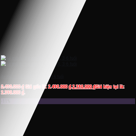
Xe mô tô trẻ em V4 1100RR, 3-6 tuổi
2.490.000
₫
Giá gốc là: 2.490.000 ₫.
2.390.000
₫
Giá hiện tại là:
2.390.000 ₫.
-11%