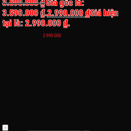
3.590.000
₫
Giá gốc là:
3.590.000 ₫.
2.990.000
₫
Giá hiện
tại là: 2.990.000 ₫.
Bánh nhựa, ghế nhựa :
2.990.000
Loại sản phẩm: Xemáy điện cho bé BMW SMT 116
Mã sản phẩm: SMT 116
Kích thước: D130x R47 x C69 cm
Tốc độ: 2-7km/h
Ác quy: 12V9AH
Động cơ: 2 động cơ lớn
Trọng lượng: 14kg
Trọng tải tối đa: 40-50Kg
Điều khiển: Chế độ tự lái cho bé bằng chân ga
Chất liệu: Nhựa nguyên sinh cao cấp, thép không rỉ, an toàn
cho bé
Giới tính: Bé Trai và Bé Gái
Chức năng: Xe có đầy đủ các chức năng như đèn, còi, nhạc
Xe máy điện cho bé BMW SMT 116, kiểu dáng tương lai, 4-10