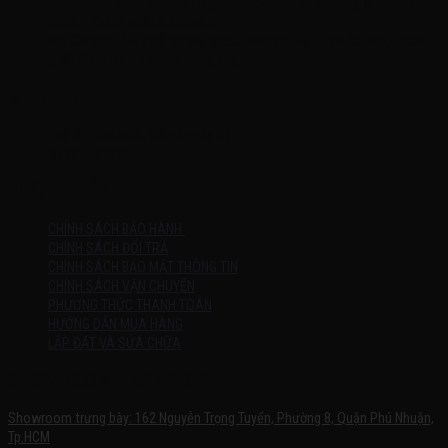
Showroom trưng bày: 162 Nguyễn Trọng Tuyển, Phường 8, Quận Phú
Nhuận, Thành phố Hồ Chí Minh
Địa Chỉ Kho : 14/12/2 Đường số 53, Phường 14, Quận Gò Vấp, Thành
phố Hồ Chí Minh (không trưng bày)
MỞ CỬA
Thứ 2 – Chủ Nhật (kể cả ngày lễ)
7h:00 – 21h:00
HƯỚNG DẪN
CHÍNH SÁCH BẢO HÀNH
CHÍNH SÁCH ĐỔI TRẢ
CHÍNH SÁCH BẢO MẬT THÔNG TIN
CHÍNH SÁCH VẬN CHUYỂN
PHƯƠNG THỨC THANH TOÁN
HƯỚNG DẪN MUA HÀNG
LẮP ĐẶT VÀ SỬA CHỮA
SHOWROOM TRƯNG BÀY
Showroom trưng bày: 162 Nguyễn Trọng Tuyển, Phường 8, Quận Phú Nhuận,
Tp.HCM