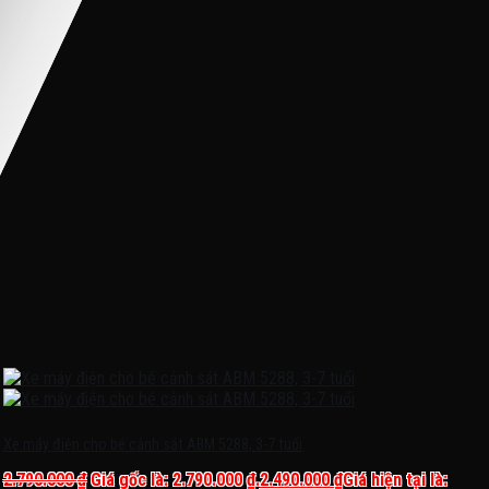
Xe máy điện cho bé cảnh sát ABM 5288, 3-7 tuổi
2.790.000
₫
Giá gốc là: 2.790.000 ₫.
2.490.000
₫
Giá hiện tại là: