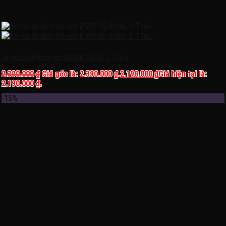
Xe mô tô điện trẻ em BMW BQ 8188, 3-7 tuổi
2.390.000
₫
Giá gốc là: 2.390.000 ₫.
2.190.000
₫
Giá hiện tại là:
2.190.000 ₫.
-15%