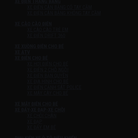
XE ĐIỆN THĂNG BẰNG
XE ĐIỆN CÂN BẰNG CÓ TAY CẦM
XE ĐIỆN CÂN BẰNG KHÔNG TAY CẦM
XE CÀO CÀO ĐIỆN
XE CÀO CÀO TRẺ EM
XE ĐIỆN DRIFT 360
XE XUỒNG ĐIỆN CHO BÉ
XE ATV
XE ĐIỆN CHO BÉ
XE HƠI ĐIỆN CHO BÉ
XE ĐIỆN 2 CHỖ NGỒI
XE ĐIỆN BẢN QUYỀN
XE ĐỊA HÌNH CHO BÉ
XE ĐIỆN CẢNH SÁT POLICE
XE MÁY CÀY CHO BÉ
XE MÁY ĐIỆN CHO BÉ
XE ĐẨY-XE ĐẠP-XE CHÒI
XE CHÒI CHÂN
XE ĐẠP
XE ĐẨY EM BÉ