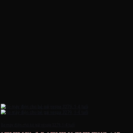
Xe máy điện cho bé gái vespa 3279, 1-4 tuổi