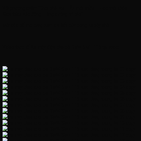
Với phương châm ‘’Chơi phải vui – Ăn mới nhiều – Học mới khỏe –
Kích thích vận động -Tăng cường trí não’’
Mời các bố mẹ cùng xem chi tiết của dòng xe này nhé
———————————————————-
Video thực tế Xe máy điện cho bé BMW SMT 116 tại shop:
———————————————————-