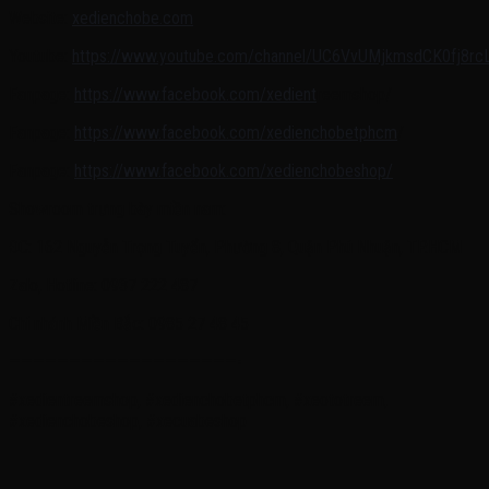
Website:
xedienchobe.com
Youtube:
https://www.youtube.com/channel/UC6VvUMjkmsdCK0fj8rcLl
Fanpage:
https://www.facebook.com/xedient
reemshop/
Fanpage:
https://www.facebook.com/xedienchobetphcm
/
Fanpage:
https://www.facebook.com/xedienchobeshop/
Showroom trưng bày miền nam:
ĐC: 162 Nguyễn Trọng Tuyển, Phường 8, Quận Phú Nhuận, TP.HCM
Zalo, Hotline: 0937 222 487
Chi nhánh Miền Bắc: 0985 27 48 45
———————————————————-
#xedientreemshop, #xedienchobetphcm, #xeototreem,
#xedienchobeshop, #xecuabeshop