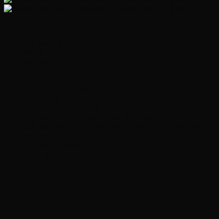
———————————————————-
Loại sản phẩm: Xe máy điện cho bé BMW SMT 116
Mã sản phẩm: SMT 116
Kích thước: D130 x R47 x C69 cm
Tốc độ: 2-7 km/h
Ác quy: 12V9AH
Động cơ: 2 động cơ lớn
Trọng lượng: 14 kg
Trọng tải tối đa: 40-50 Kg
Điều khiển: Chế độ tự lái cho bé bằng chân ga
Chất liệu: Nhựa nguyên sinh cao cấp, thép không rỉ, an toàn
cho bé
Giới tính: Bé Trai và Bé Gái
Chức năng: Xe có đầy đủ các chức năng như đèn, còi, nhạc
———————————————————-
———————————————————-
Xem thêm nhiều mẫu hơn và giá sản phẩm tại: