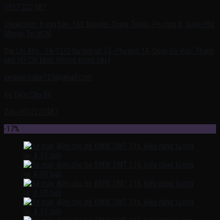
0937.222.487
Showroom trưng bày: 162 Nguyễn Trọng Tuyển, Phường 8, Quận Phú
Nhuận, Tp.HCM
Địa Chỉ Kho : 14/12/2 Đường số 53, Phường 14, Quận Gò Vấp, Thành
phố Hồ Chí Minh (không trưng bày)
xedienchobe123@gmail.com
Xe Điện Cho Bé
Zalo:0937222487
-17%