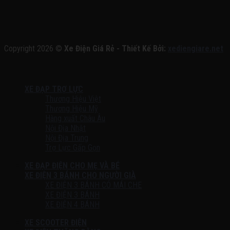
Copyright 2026 ©
Xe Điện Giá Rẻ - Thiết Kế Bởi:
xediengiare.net
XE ĐẠP TRỢ LỰC
Thương Hiệu Việt
Thương Hiệu Mỹ
Hàng xuất Châu Âu
Nội Địa Nhật
Nội Địa Trung
Trợ Lực Gấp Gọn
XE ĐẠP ĐIỆN CHO MẸ VÀ BÉ
XE ĐIỆN 3 BÁNH CHO NGƯỜI GIÀ
XE ĐIỆN 3 BÁNH CÓ MÁI CHE
XE ĐIỆN 3 BÁNH
XE ĐIỆN 4 BÁNH
XE SCOOTER ĐIỆN