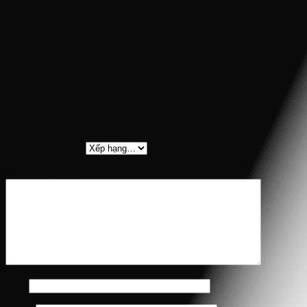
Trọng lượng
14 kg
Kích thước
130 × 40 × 60 cm
Đánh giá
Chưa có đánh giá nào.
Hãy là người đầu tiên nhận xét “Xe máy điện cho bé BMW
SMT 116, kiểu dáng tương lai, 4-10 tuổi”
Đánh giá của bạn
*
Nhận xét của bạn
*
Tên
*