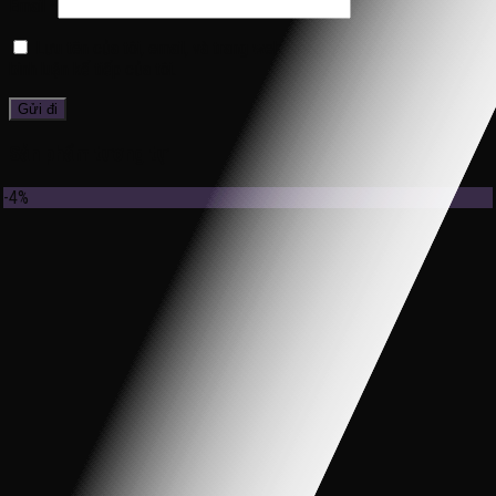
Email
*
Lưu tên của tôi, email, và trang web trong trình duyệt này cho lần
bình luận kế tiếp của tôi.
Sản phẩm tương tự
-4%