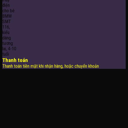
Thanh toán
Thanh toán tiền mặt khi nhận hàng, hoặc chuyển khoản
THÔNG TIN LIÊN HỆ
Công Ty TNHH KOMINA
MSDN: 0316713134
Đăng ký lần đầu: 08/02/2021, tại Quận Gò Vấp
Người đại diện: Đặng Duy Khánh
Email: xedienchobe123@gmail.com
ĐT: 0937222487