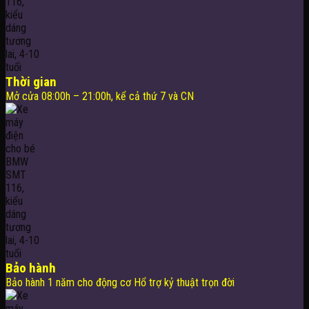
Thời gian
Mở cửa 08:00h – 21:00h, kể cả thứ 7 và CN
Bảo hành
Bảo hành 1 năm cho động cơ Hổ trợ kỷ thuật trọn đời