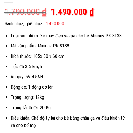
Giá
Giá
1.790.000
₫
1.490.000
₫
gốc
hiện
Bánh nhựa, ghế nhựa :
1.490.000
là:
tại
Loại sản phẩm: Xe máy điện vespa cho bé Minions PK 8138
1.790.000 ₫.
là:
1.490.000 
Mã sản phẩm: Minions PK 8138
Kích thước: 105x 50 x 60 cm
Tốc độ:3-5 km/h
Ác quy: 6V 4.5AH
Động cơ: 1 động cơ lớn
Trọng lượng: 12kg
Trọng tảitối đa: 20 Kg
Điều khiển: Chế độ tự lái cho bé bằng chân ga và điều khiển từ
xa cho bố mẹ