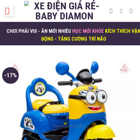
Skip
to
content
CHƠI PHẢI VUI - ĂN MỚI NHIỀU
HỌC MỚI KHỎE
KÍCH THÍCH VẬ
ĐỘNG - TĂNG CƯỜNG TRÍ NÃO
-17%