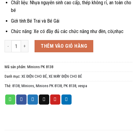
Chất liệu: Nhựa nguyên sinh cao cấp, thép không rỉ, an toàn cho
bé
Giới tính:Bé Trai và Bé Gái
Chức năng: Xe có đầy đủ các chức năng như đèn, còi,nhạc
Xe máy điện vespa cho bé Minions PK 8138, 2-4 tuổi số lượng
THÊM VÀO GIỎ HÀNG
Mã sản phẩm:
Minions PK 8138
Danh mục:
XE ĐIỆN CHO BÉ
,
XE MÁY ĐIỆN CHO BÉ
Thẻ:
8138
,
Minions
,
Minions PK 8138
,
PK 8138
,
vespa