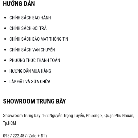
HƯỚNG DẪN
CHÍNH SÁCH BẢO HÀNH
CHÍNH SÁCH ĐỔI TRẢ
CHÍNH SÁCH BẢO MẬT THÔNG TIN
CHÍNH SÁCH VẬN CHUYỂN
PHƯƠNG THỨC THANH TOÁN
HƯỚNG DẪN MUA HÀNG
LẮP ĐẶT VÀ SỬA CHỮA
SHOWROOM TRƯNG BÀY
Showroom trưng bày: 162 Nguyễn Trọng Tuyển, Phường 8, Quận Phú Nhuận,
Tp.HCM
0937.222.487 (Zalo + ĐT)