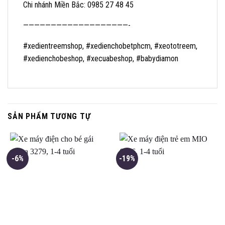
Chi nhánh Miền Bắc: 0985 27 48 45
———————————————————-
#xedientreemshop, #xedienchobetphcm, #xeototreem,
#xedienchobeshop, #xecuabeshop, #babydiamon
SẢN PHẨM TƯƠNG TỰ
-6%
-19%