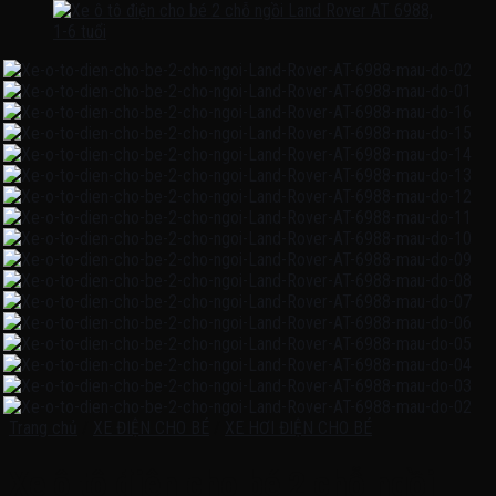
Trang chủ
/
XE ĐIỆN CHO BÉ
/
XE HƠI ĐIỆN CHO BÉ
Xe ô tô điện cho bé 2 chỗ ngồi