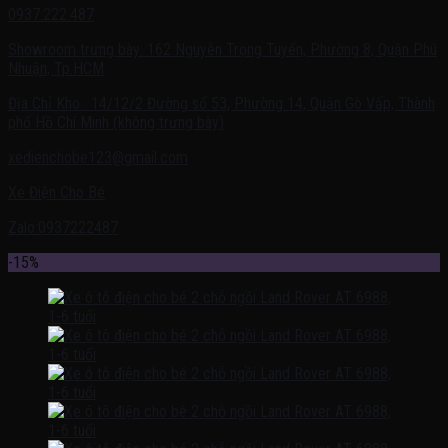
0937.222.487
Showroom trưng bày: 162 Nguyễn Trọng Tuyển, Phường 8, Quận Phú
Nhuận, Tp.HCM
Địa Chỉ Kho : 14/12/2 Đường số 53, Phường 14, Quận Gò Vấp, Thành
phố Hồ Chí Minh (không trưng bày)
xedienchobe123@gmail.com
Xe Điện Cho Bé
Zalo:0937222487
-15%