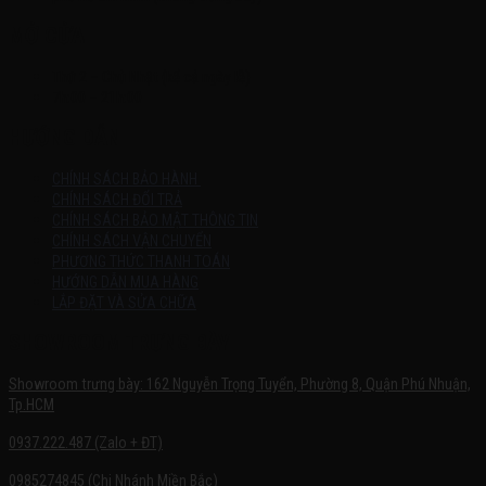
MỞ CỬA
Thứ 2 – Chủ Nhật (kể cả ngày lễ)
7h:00 – 21h:00
HƯỚNG DẪN
CHÍNH SÁCH BẢO HÀNH
CHÍNH SÁCH ĐỔI TRẢ
CHÍNH SÁCH BẢO MẬT THÔNG TIN
CHÍNH SÁCH VẬN CHUYỂN
PHƯƠNG THỨC THANH TOÁN
HƯỚNG DẪN MUA HÀNG
LẮP ĐẶT VÀ SỬA CHỮA
SHOWROOM TRƯNG BÀY
Showroom trưng bày: 162 Nguyễn Trọng Tuyển, Phường 8, Quận Phú Nhuận,
Tp.HCM
0937.222.487 (Zalo + ĐT)
0985274845 (Chi Nhánh Miền Bắc)