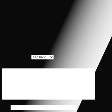
Trọng lượng
20 kg
Kích thước
130 × 70 × 45 cm
Đánh giá
Chưa có đánh giá nào.
Hãy là người đầu tiên nhận xét “Xe ô tô điện cho bé 2 chỗ
ngồi Land Rover AT 6988, 1-6 tuổi”
Đánh giá của bạn
*
Nhận xét của bạn
*
Tên
*