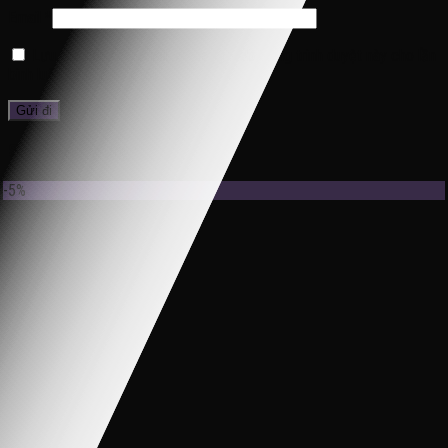
Email
*
Lưu tên của tôi, email, và trang web trong trình duyệt này cho lần
bình luận kế tiếp của tôi.
Sản phẩm tương tự
-5%