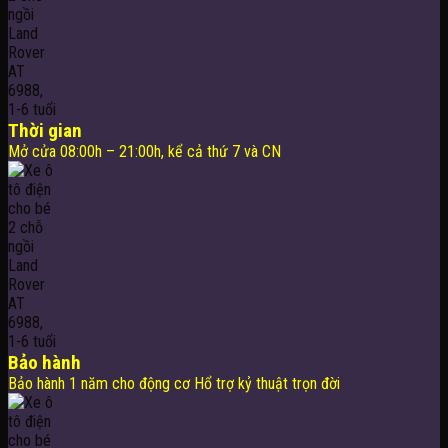
Thời gian
Mở cửa 08:00h – 21:00h, kể cả thứ 7 và CN
Bảo hành
Bảo hành 1 năm cho động cơ Hổ trợ kỷ thuật trọn đời