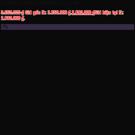
Xe Hơi Điện Cảnh Sát Cho Bé Bbh 007, 1-4 tuổi
3.350.000
₫
Giá gốc là: 3.350.000 ₫.
2.890.000
₫
Giá hiện tại là:
2.890.000 ₫.
-7%