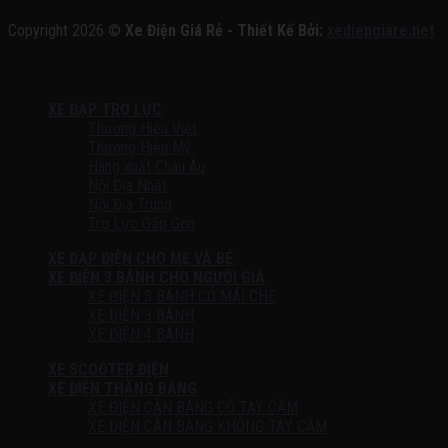
Copyright 2026 ©
Xe Điện Giá Rẻ - Thiết Kế Bởi:
xediengiare.net
XE ĐẠP TRỢ LỰC
Thương Hiệu Việt
Thương Hiệu Mỹ
Hàng xuất Châu Âu
Nội Địa Nhật
Nội Địa Trung
Trợ Lực Gấp Gọn
XE ĐẠP ĐIỆN CHO MẸ VÀ BÉ
XE ĐIỆN 3 BÁNH CHO NGƯỜI GIÀ
XE ĐIỆN 3 BÁNH CÓ MÁI CHE
XE ĐIỆN 3 BÁNH
XE ĐIỆN 4 BÁNH
XE SCOOTER ĐIỆN
XE ĐIỆN THĂNG BẰNG
XE ĐIỆN CÂN BẰNG CÓ TAY CẦM
XE ĐIỆN CÂN BẰNG KHÔNG TAY CẦM