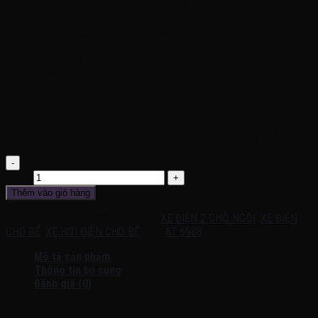
Điều khiển: Chế độ tự lái cho bé bằng chân ga và điều khiển từ
xa cho bố mẹ
Chất liệu: Nhựa nguyên sinh cao cấp, thép không rỉ, an toàn
cho bé
Giới tính:Bé Trai và Bé Gái
Chức năng: Xe có đầy đủ các chức năng như đèn, còi,nhạc
Ghi chú:
Cách chọn xe : lấy tải trọng tối đa của xe…trừ số kí của bé..bằng 5-
10 kí hoặc hơn ..thì chơi được lâu dài, xe sẽ bền hơn, chạy khỏe hơn
Xe ô tô điện cho bé 2 chỗ ngồi Land Rover AT 6988, 1-6 tuổi số
lượng
Thêm vào giỏ hàng
Mã sản phẩm:
AT 6988
Danh mục:
XE ĐIỆN 2 CHỖ NGỒI
,
XE ĐIỆN
CHO BÉ
,
XE HƠI ĐIỆN CHO BÉ
Thẻ:
AT 6988
Mô tả sản phẩm
Thông tin bổ sung
Đánh giá (0)
Xe ô tô điện cho bé 2 chỗ ngồi Land Rover