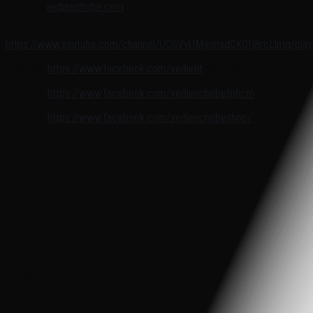
Website:
xedienchobe.com
Youtube:
https://www.youtube.com/channel/UC6VvUMjkmsdCK0fj8rcLlmg/playl
Fanpage:
https://www.facebook.com/xedient
reemshop/
Fanpage:
https://www.facebook.com/xedienchobetphcm
/
Fanpage:
https://www.facebook.com/xedienchobeshop/
Showroom trưng bày miền nam:
ĐC: 162 Nguyễn Trọng Tuyển, Phường 8, Quận Phú Nhuận, TP.HCM
Zalo, Hotline: 0937 222 487
Chi nhánh Miền Bắc: 0985 27 48 45
———————————————————-
#xedientreemshop, #xedienchobetphcm, #xeototreem,
#xedienchobeshop, #xecuabeshop