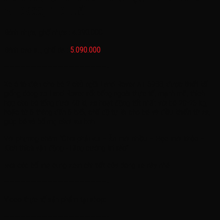
AT 6988, 1-6 tuổi
Bánh nhựa, ghế nhựa : 4.390.000
Bánh cao su, ghế da :
5.090.000
———————————————————-
Xe ô tô điện cho bé 2 chỗ ngồi Land Rover AT 6988, được thiết kế
giống dòng xe Land Rover nổi tiếng ngoài thực tế, mạnh mẽ, thích
hợp cho bé tổng dưới 40 kí, xe hoạt động tốt nhất với bé 20-25 kg,
hoặc từ 6 tháng đến 6 tuổi, chế độ tự lái cho bé và điều khiển từ xa,
giúp bé và bố mẹ chơi vui hơn
Với phương châm ‘’Chơi phải vui – Ăn mới nhiều – Học mới khỏe –
Kích thích vận động -Tăng cường trí não’’
Mời các bố mẹ cùng xem chi tiết của dòng xe này nhé
———————————————————-
Video thực tế sản phẩm tại shop:
———————————————————-