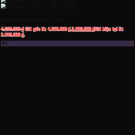
Xe hơi điện cho bé XJL 688, 1-6 tuổi
4.200.000
₫
Giá gốc là: 4.200.000 ₫.
3.990.000
₫
Giá hiện tại là:
3.990.000 ₫.
-8%