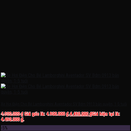
Xe Hơi Điện Cho Bé Lamborghini Aventador SV Bdm 0913 bản quyền, 1-5 tuổi
4.900.000
₫
Giá gốc là: 4.900.000 ₫.
4.490.000
₫
Giá hiện tại là:
4.490.000 ₫.
-5%