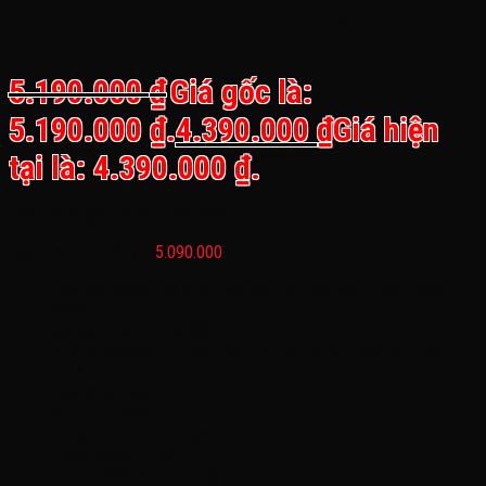
Land Rover AT 6988, 1-6 tuổi
5.190.000
₫
Giá gốc là:
5.190.000 ₫.
4.390.000
₫
Giá hiện
tại là: 4.390.000 ₫.
Bánh nhựa, ghế nhựa : 4.390.000
Bánh cao su, ghế da :
5.090.000
Loại sản phẩm: Xe ô tô điện cho bé 2 chỗ ngồi Land Rover AT
6988
Mã sản phẩm: AT 6988
Kích thướckhoảng: 138 x 86 x 82 cm (chiều rộng chỗ ngồi
khoảng 45 cm)
Tốc độ:3-7 km/h
Ác quy: 12V9AH
Động cơ: 4 động cơ lớn
Trọng lượng: 15kg
Trọng tảitối đa:40- 45 Kg