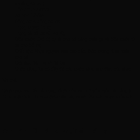
khoảng 45 cm)
Tốc độ: 3-7 km/h
Ác quy: 12V9AH
Động cơ: 4 động cơ lớn
Trọng lượng: 15 kg
Trọng tải tối đa:40- 45 Kg
Điều khiển: Chế độ tự lái cho bé bằng chân ga và điều khiển từ
xa cho bố mẹ
Chất liệu: Nhựa nguyên sinh cao cấp, thép không rỉ, an toàn
cho bé
Giới tính: Bé Trai và Bé Gái
Chức năng: Xe có đầy đủ các chức năng như đèn, còi, nhạc
Ghi chú:
Cách chọn xe : lấy tải trọng tối đa của xe…trừ số kí của bé..bằng 5-
10 kí hoặc hơn ..thì chơi được lâu dài, xe sẽ bền hơn, chạy khỏe hơn
———————————————————-
———————————————————-
Xem thêm nhiều mẫu hơn và giá sản phẩm tại: