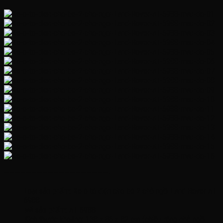
———————————————————-
Loại sản phẩm: Xe ô tô điện cho bé 2 chỗ ngồi Land Rover AT
6988
Mã sản phẩm: AT 6988
Kích thước khoảng: 138 x 86 x 82 cm (chiều rộng chỗ ngồi