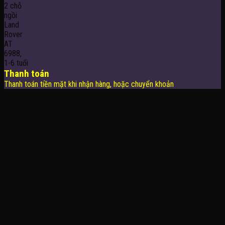
Thanh toán
Thanh toán tiền mặt khi nhận hàng, hoặc chuyển khoản
THÔNG TIN LIÊN HỆ
Công Ty TNHH KOMINA
MSDN: 0316713134
Đăng ký lần đầu: 08/02/2021, tại Quận Gò Vấp
Người đại diện: Đặng Duy Khánh
Email: xedienchobe123@gmail.com
ĐT: 0937222487
Showroom trưng bày: 162 Nguyễn Trọng Tuyển, Phường 8, Quận Phú
Nhuận, Thành phố Hồ Chí Minh
Địa Chỉ Kho : 14/12/2 Đường số 53, Phường 14, Quận Gò Vấp, Thành
phố Hồ Chí Minh (không trưng bày)