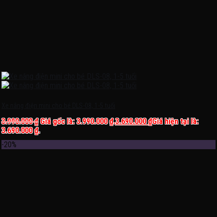
Xe nâng điện mini cho bé DLS-08, 1-5 tuổi
3.990.000
₫
Giá gốc là: 3.990.000 ₫.
3.690.000
₫
Giá hiện tại là:
3.690.000 ₫.
-20%