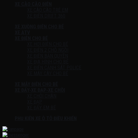
XE CÀO CÀO ĐIỆN
XE CÀO CÀO TRẺ EM
XE ĐIỆN DRIFT 360
XE XUỒNG ĐIỆN CHO BÉ
XE ATV
XE ĐIỆN CHO BÉ
XE HƠI ĐIỆN CHO BÉ
XE ĐIỆN 2 CHỖ NGỒI
XE ĐIỆN BẢN QUYỀN
XE ĐỊA HÌNH CHO BÉ
XE ĐIỆN CẢNH SÁT POLICE
XE MÁY CÀY CHO BÉ
XE MÁY ĐIỆN CHO BÉ
XE ĐẨY-XE ĐẠP-XE CHÒI
XE CHÒI CHÂN
XE ĐẠP
XE ĐẨY EM BÉ
PHỤ KIỆN XE Ô TÔ ĐIỀU KHIỂN