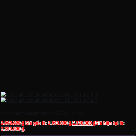
Xe hơi điện trẻ em lamborghini NEL 603, 1-4 tuổi
2.990.000
₫
Giá gốc là: 2.990.000 ₫.
2.390.000
₫
Giá hiện tại là:
2.390.000 ₫.