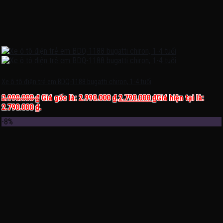
Xe ô tô điện trẻ em BDQ-1188 bugatti chiron, 1-4 tuổi
2.990.000
₫
Giá gốc là: 2.990.000 ₫.
2.790.000
₫
Giá hiện tại là:
2.790.000 ₫.
-8%