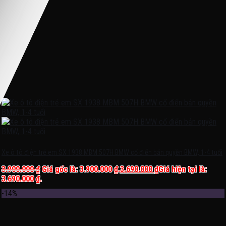
Xe ô tô điện trẻ em SX 1938 MBM 507H BMW cổ điển bản quyền BMW, 1-4 tuổi
3.900.000
₫
Giá gốc là: 3.900.000 ₫.
3.690.000
₫
Giá hiện tại là:
3.690.000 ₫.
-14%