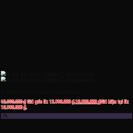
Xe đạp điện trợ lực Phoenix C1, hàng nhập khẩu
12.990.000
₫
Giá gốc là: 12.990.000 ₫.
10.990.000
₫
Giá hiện tại là:
10.990.000 ₫.
-7%