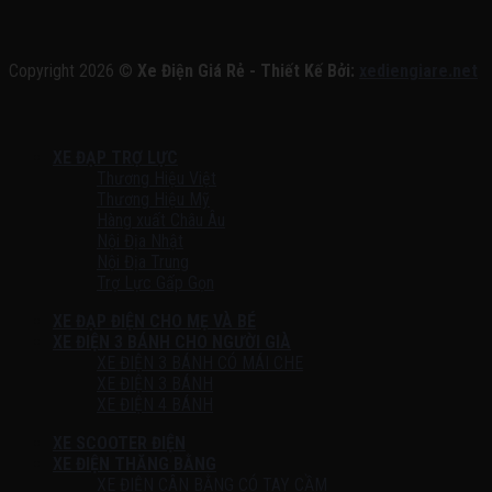
Copyright 2026 ©
Xe Điện Giá Rẻ - Thiết Kế Bởi:
xediengiare.net
XE ĐẠP TRỢ LỰC
Thương Hiệu Việt
Thương Hiệu Mỹ
Hàng xuất Châu Âu
Nội Địa Nhật
Nội Địa Trung
Trợ Lực Gấp Gọn
XE ĐẠP ĐIỆN CHO MẸ VÀ BÉ
XE ĐIỆN 3 BÁNH CHO NGƯỜI GIÀ
XE ĐIỆN 3 BÁNH CÓ MÁI CHE
XE ĐIỆN 3 BÁNH
XE ĐIỆN 4 BÁNH
XE SCOOTER ĐIỆN
XE ĐIỆN THĂNG BẰNG
XE ĐIỆN CÂN BẰNG CÓ TAY CẦM