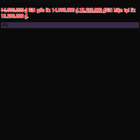
Xe đạp trợ lực Phoenix A9 pro vành tăm
14.990.000
₫
Giá gốc là: 14.990.000 ₫.
13.290.000
₫
Giá hiện tại là:
13.290.000 ₫.
-9%