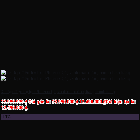
Xe đạp điện trợ lực Phoenix Q1, vành mâm đúc, hàng chính hãng
13.990.000
₫
Giá gốc là: 13.990.000 ₫.
12.490.000
₫
Giá hiện tại là:
12.490.000 ₫.
-11%