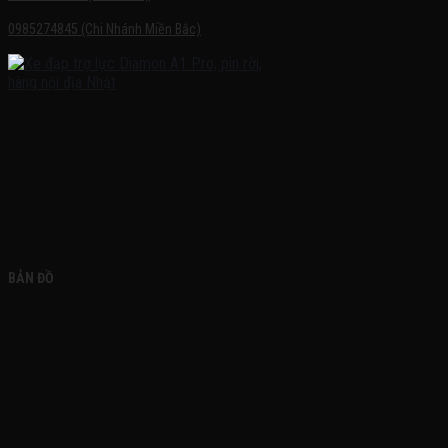
0985274845 (Chi Nhánh Miền Bắc)
FACEBOOK
BẢN ĐỒ