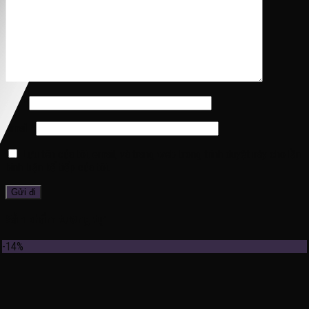
Tên
*
Email
*
Lưu tên của tôi, email, và trang web trong trình duyệt này cho lần
bình luận kế tiếp của tôi.
Sản phẩm tương tự
-14%