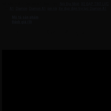
Mã sản phẩm:
Diamon A1
Danh mục:
Nội Địa Nhật
,
XE ĐẠP TRỢ LỰC
Thẻ:
A1
,
Diamon
,
Diamon A1
,
pin rời
,
Xe đạp điện trợ lực Diamon A1
Mô tả sản phẩm
Đánh giá (0)
Video thực tế sản phẩm tại shop:
———————————————————-—————