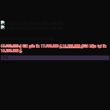
Xe điện trợ lực Phoenix M16, vành đúc
17.990.000
₫
Giá gốc là: 17.990.000 ₫.
16.290.000
₫
Giá hiện tại là:
16.290.000 ₫.
-15%