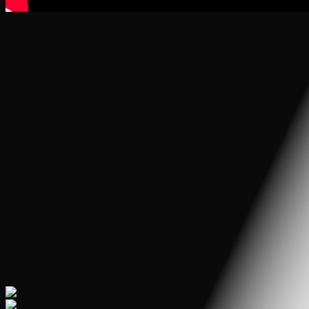
———————————————————-—————
Xe đạp điện trợ lực Diamon A1, pin rời, hàng nội địa nhật, được thiết
kế kiểu dáng nhỏ gọn, thanh lịch , đẳng cấp phù hợp cho cho người
cân nặng dưới 100 kí, xe hoạt động tốt nhất 40-90 kg, chế độ tự lái
bằng bàn đạp và trợ lực điện, giúp bạn vừa chạy xe vừa tập thể dục
-Xe đạp trợ lực có 3 chức năng chính:
Đạp như một chiếc xe đạp bình thường, đạp rất nhẹ
Bật chìa khóa, vặn ga như 1 chiếc xe đạp điện
Bật chìa khóa, nhưng không vặn ga, đạp 2-4 vòng, động cơ tự
động quay và hút bạn đi, khoảng chừng 10m xe sẽ chậm lại, và
tiếp tục đạp 2-4 vòng
Mời các bạn cùng xem chi tiết của dòng xe này nhé
———————————————————-—————