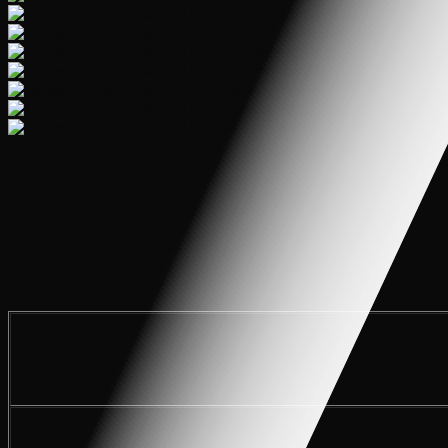
———————————————————-—————
Video hướng dẫn lắp ráp:
———————————————————-——————
———————————————————-——————