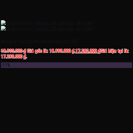
Xe đạp trợ lực Phoenix LM vành tăm, pin 15AH
18.990.000
₫
Giá gốc là: 18.990.000 ₫.
17.290.000
₫
Giá hiện tại là:
17.290.000 ₫.
-11%