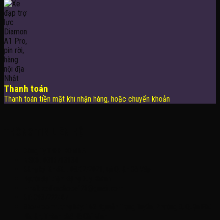
Thanh toán
Thanh toán tiền mặt khi nhận hàng, hoặc chuyển khoản
THÔNG TIN LIÊN HỆ
Công Ty TNHH KOMINA
MSDN: 0316713134
Đăng ký lần đầu: 08/02/2021, tại Quận Gò Vấp
Người đại diện: Đặng Duy Khánh
Email: xedienchobe123@gmail.com
ĐT: 0937222487
Showroom trưng bày: 162 Nguyễn Trọng Tuyển, Phường 8, Quận Phú
Nhuận, Thành phố Hồ Chí Minh