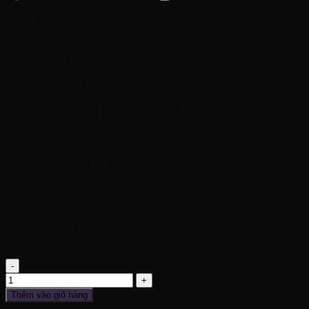
Mã
: Diamon A1 Pro
Kt
: D158 x R55 x C100 cm
Tốc độ
: 20-35 km/h
Pin
: 36V13AH
TG sử dụng thuần điện
: 25-30km
TG sử dụng trợ lực
: 35-40km
TG Sạc
: khoảng 6h
Động cơ
: 350w (thể hiện 250w để phù hợp với tiêu chuẩn Việt
Nam)
Trọng lượng xe
: 24-27 kg
Tải tối đa
: 40-100 Kg
Tự lái
: tay ga và trợ lực đạp
Chất liệu
: Thép carbon
Chức năng
: đèn led
Lưu ý
: nếu bạn đã nghe đâu đó họ nói Pin 15AH, mà chạy
thuần điện được 60-70km, là không đúng, chỉ phóng đại bạn
nhé, điều trên chỉ đúng NẾU dung lượng pin của bạn đạt được
30AH
Xe đạp trợ lực Diamon A1 Pro, pin rời, hàng nội địa Nhật số lượng
Thêm vào giỏ hàng