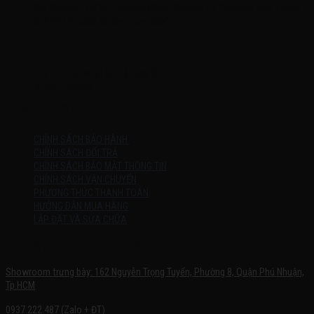
Địa Chỉ Kho : 14/12/2 Đường số 53, Phường 14, Quận Gò Vấp, Thành
phố Hồ Chí Minh (không trưng bày)
MỞ CỬA
Thứ 2 – Chủ Nhật (kể cả ngày lễ)
7h:00 – 21h:00
HƯỚNG DẪN
CHÍNH SÁCH BẢO HÀNH
CHÍNH SÁCH ĐỔI TRẢ
CHÍNH SÁCH BẢO MẬT THÔNG TIN
CHÍNH SÁCH VẬN CHUYỂN
PHƯƠNG THỨC THANH TOÁN
HƯỚNG DẪN MUA HÀNG
LẮP ĐẶT VÀ SỬA CHỮA
SHOWROOM TRƯNG BÀY
Showroom trưng bày: 162 Nguyễn Trọng Tuyển, Phường 8, Quận Phú Nhuận,
Tp.HCM
0937.222.487 (Zalo + ĐT)