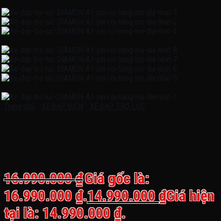
Trang chủ
/
XE ĐẠP ĐIỆN
/
XE ĐẠP TRỢ LỰC
Xe đạp trợ lực Diamon A1 Pro, pin
rời, hàng nội địa Nhật
16.990.000
₫
Giá gốc là:
16.990.000 ₫.
14.990.000
₫
Giá hiện
tại là: 14.990.000 ₫.