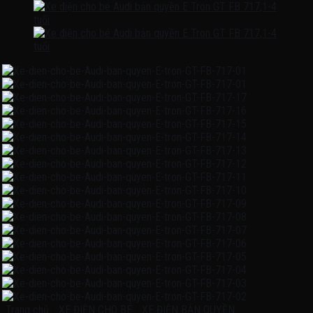
Trang chủ
/
XE ĐIỆN CHO BÉ
/
XE ĐIỆN BẢN QUYỀN