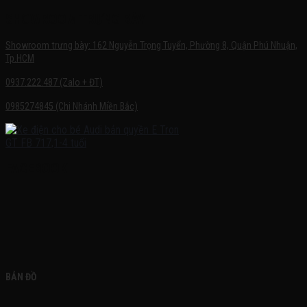
SHOWROOM TRƯNG BÀY
Showroom trưng bày: 162 Nguyễn Trọng Tuyển, Phường 8, Quận Phú Nhuận,
Tp.HCM
0937.222.487 (Zalo + ĐT)
0985274845 (Chi Nhánh Miền Bắc)
FACEBOOK
BẢN ĐỒ