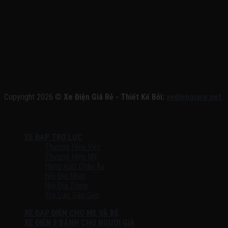
Copyright 2026 ©
Xe Điện Giá Rẻ - Thiết Kế Bởi:
xediengiare.net
XE ĐẠP TRỢ LỰC
Thương Hiệu Việt
Thương Hiệu Mỹ
Hàng xuất Châu Âu
Nội Địa Nhật
Nội Địa Trung
Trợ Lực Gấp Gọn
XE ĐẠP ĐIỆN CHO MẸ VÀ BÉ
XE ĐIỆN 3 BÁNH CHO NGƯỜI GIÀ