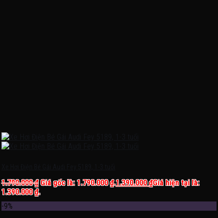
Xe Hơi Điện Bé Gái Audi Fey 5189, 1-3 tuổi
1.790.000
₫
Giá gốc là: 1.790.000 ₫.
1.390.000
₫
Giá hiện tại là:
1.390.000 ₫.
-9%