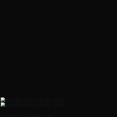
Xe hơi điện cho bé XJL 688, 1-6 tuổi