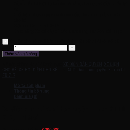
Điều khiển: Chế độ tự lái cho bé bằng chân ga, và điều khiển từ
xa
Chất liệu: Nhựa nguyên sinh cao cấp, thép không rỉ, an toàn
cho bé
Giới tính: Bé Trai và Bé Gái
Chức năng: Xe có đầy đủ các chức năng như đèn, còi, nhạc
Xe điện cho bé Audi bản quyền E Tron GT FB 717,1-4 tuổi số
lượng
Thêm vào giỏ hàng
Mã sản phẩm:
FB 717
Danh mục:
XE ĐIỆN BẢN QUYỀN
,
XE ĐIỆN
CHO BÉ
,
XE HƠI ĐIỆN CHO BÉ
Thẻ:
AUDI
,
Audi bản quyền
,
E Tron GT
,
FB 717
Mô tả sản phẩm
Thông tin bổ sung
Đánh giá (0)
Xe điện cho bé Audi bản quyền E Tron GT FB
717, 1-4 tuổi
Bánh cao su, ghế da :
3.290.000