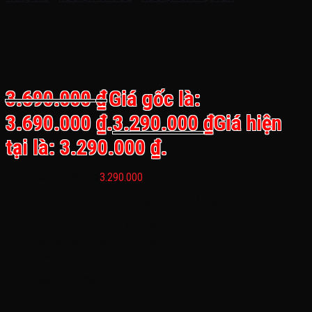
Xe điện cho bé Audi bản quyền E
Tron GT FB 717,1-4 tuổi
3.690.000
₫
Giá gốc là:
3.690.000 ₫.
3.290.000
₫
Giá hiện
tại là: 3.290.000 ₫.
Bánh cao su, ghế da :
3.290.000
Loại sản phẩm: Xe điện cho béAudi bản quyền E tron GT FB
717
Mã sản phẩm: Audi bản quyền E tron GT FB 717
Kích thước: D16x R57 x C36 cm
Tốc độ: 2-6km/h
Ác quy: 12V7AH
Động cơ: 2động cơ
Trọng lượng: 14kg
Trọng tải tối đa: 20-25Kg