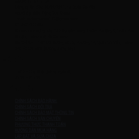
MSDN: 0316713134
Đăng ký lần đầu: 08/02/2021, tại Quận Gò Vấp
Người đại diện: Đặng Duy Khánh
Email: xedienchobe123@gmail.com
ĐT: 0937222487
Showroom trưng bày: 162 Nguyễn Trọng Tuyển, Phường 8, Quận Phú
Nhuận, Thành phố Hồ Chí Minh
Địa Chỉ Kho : 14/12/2 Đường số 53, Phường 14, Quận Gò Vấp, Thành
phố Hồ Chí Minh (không trưng bày)
MỞ CỬA
Thứ 2 – Chủ Nhật (kể cả ngày lễ)
7h:00 – 21h:00
HƯỚNG DẪN
CHÍNH SÁCH BẢO HÀNH
CHÍNH SÁCH ĐỔI TRẢ
CHÍNH SÁCH BẢO MẬT THÔNG TIN
CHÍNH SÁCH VẬN CHUYỂN
PHƯƠNG THỨC THANH TOÁN
HƯỚNG DẪN MUA HÀNG
LẮP ĐẶT VÀ SỬA CHỮA