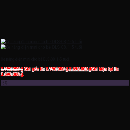
Xe nâng điện mini cho bé DLS-08, 1-5 tuổi
3.990.000
₫
Giá gốc là: 3.990.000 ₫.
3.690.000
₫
Giá hiện tại là:
3.690.000 ₫.
-5%