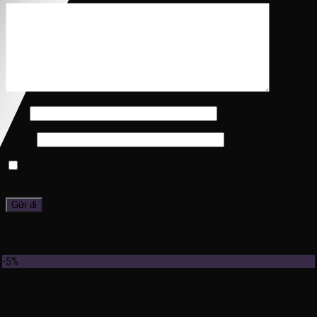
Tên
*
Email
*
Lưu tên của tôi, email, và trang web trong trình duyệt này cho lần
bình luận kế tiếp của tôi.
Sản phẩm tương tự
-5%