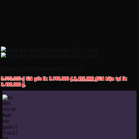
Xe hơi điện cho bé Mclaren Kupai 2020, 1-5 tuổi
3.990.000
₫
Giá gốc là: 3.990.000 ₫.
3.490.000
₫
Giá hiện tại là:
3.490.000 ₫.