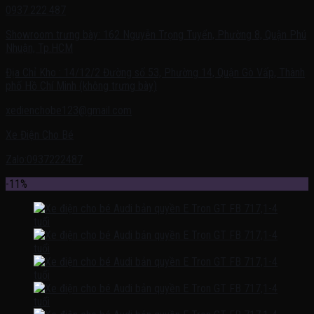
0937.222.487
Showroom trưng bày: 162 Nguyễn Trọng Tuyển, Phường 8, Quận Phú
Nhuận, Tp.HCM
Địa Chỉ Kho : 14/12/2 Đường số 53, Phường 14, Quận Gò Vấp, Thành
phố Hồ Chí Minh (không trưng bày)
xedienchobe123@gmail.com
Xe Điện Cho Bé
Zalo:0937222487
-11%