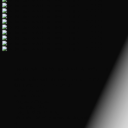
———————————————————-
Loại sản phẩm: Xe điện cho bé Audi bản quyền E tron GT FB
717
Mã sản phẩm: Audi bản quyền E tron GT FB 717
Kích thước: D16 x R57 x C36 cm
Tốc độ: 2-6 km/h
Ác quy: 12V7AH
Động cơ: 2 động cơ
Trọng lượng: 14 kg
Trọng tải tối đa: 20-25 Kg
Điều khiển: Chế độ tự lái cho bé bằng chân ga, và điều khiển từ
xa