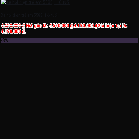
Xe hơi điện trẻ em 5588, 1-6 tuổi
4.580.000
₫
Giá gốc là: 4.580.000 ₫.
4.190.000
₫
Giá hiện tại là:
4.190.000 ₫.
-8%