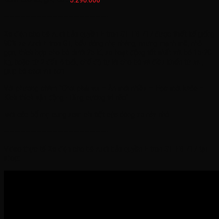
———————————————————-
Xe điện cho bé Audi bản quyền E tron GT FB 717 được thiết kế giống
90% xe Audi E tron GT, kiểu dáng nhẹ nhàng, nhưng mạnh mẽ, nhỏ
gọn, thích hợp cho bé dưới 25 kí, xe hoạt động tốt nhất với bé 15-20
kg, hoặc từ 2 đến 4 tuổi, chế độ tự lái cho bé và điều khiển từ xa ,
giúp bé chơi vui hơn
Với phương châm ‘’Chơi phải vui – Ăn mới nhiều – Học mới khỏe –
Kích thích vận động -Tăng cường trí não’’
Mời các bố mẹ cùng xem chi tiết của dòng xe này nhé
———————————————————-
Video thực tế Xe điện cho bé Audi bản quyền E tron GT FB 717 tại
shop: