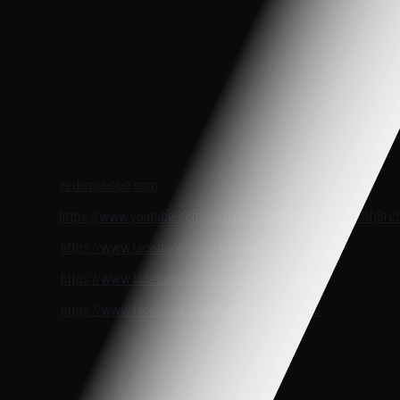
Chất liệu: Nhựa nguyên sinh cao cấp, thép không rỉ, an toàn
cho bé
Giới tính: Bé Trai và Bé Gái
Chức năng: Xe có đầy đủ các chức năng như đèn, còi, nhạc
———————————————————-
———————————————————-
Xem thêm nhiều mẫu hơn và giá sản phẩm tại:
Website:
xedienchobe.com
Youtube:
https://www.youtube.com/channel/UC6VvUMjkmsdCK0fj8rcLl
Fanpage:
https://www.facebook.com/xedient
reemshop/
Fanpage:
https://www.facebook.com/xedienchobetphcm
/
Fanpage:
https://www.facebook.com/xedienchobeshop/
Showroom trưng bày miền nam:
ĐC: 162 Nguyễn Trọng Tuyển, Phường 8, Quận Phú Nhuận, TP.HCM