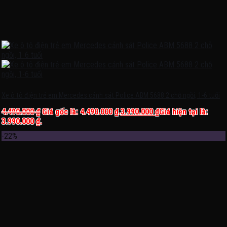
Xe ô tô điện trẻ em Mercedes cảnh sát Police ABM 5688 2 chỗ ngồi, 1-6 tuổi
4.490.000
₫
Giá gốc là: 4.490.000 ₫.
3.990.000
₫
Giá hiện tại là:
3.990.000 ₫.
-22%