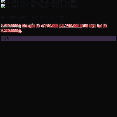
Xe Hơi Địa Địa Hình Trẻ Em Hc 301, 1-6 tuổi
4.190.000
₫
Giá gốc là: 4.190.000 ₫.
3.790.000
₫
Giá hiện tại là:
3.790.000 ₫.
-13%