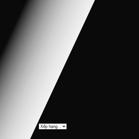
Zalo, Hotline: 0937 222 487
Chi nhánh Miền Bắc: 0985 27 48 45
———————————————————-
#xedientreemshop, #xedienchobetphcm, #xeototreem,
#xedienchobeshop, #xecuabeshop
Trọng lượng
14 kg
Kích thước
116 × 57 × 36 cm
Đánh giá
Chưa có đánh giá nào.
Hãy là người đầu tiên nhận xét “Xe điện cho bé Audi bản
quyền E Tron GT FB 717,1-4 tuổi”
Đánh giá của bạn
*
Nhận xét của bạn
*