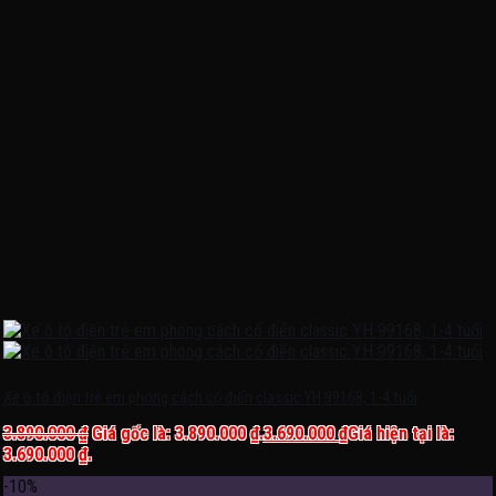
Xe ô tô điện trẻ em phong cách cổ điển classic YH 99168, 1-4 tuổi
3.890.000
₫
Giá gốc là: 3.890.000 ₫.
3.690.000
₫
Giá hiện tại là:
3.690.000 ₫.
-10%