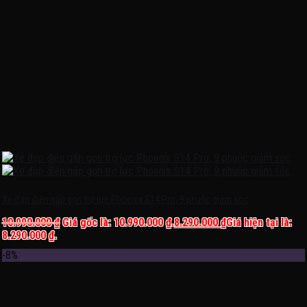
Xe đạp điện gấp gọn trợ lực Phoenix S14 Pro, 9 phuộc giảm sóc
10.990.000
₫
Giá gốc là: 10.990.000 ₫.
8.290.000
₫
Giá hiện tại là:
8.290.000 ₫.
-8%