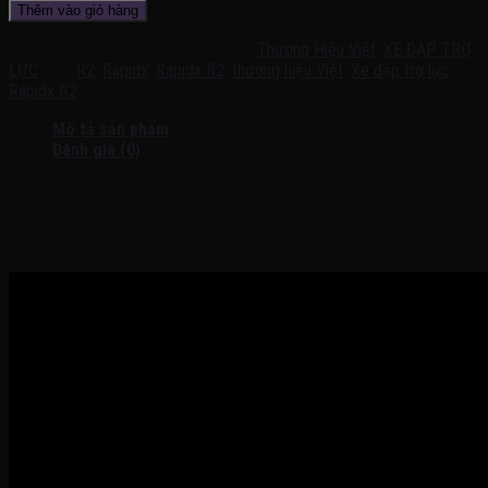
Thêm vào giỏ hàng
Mã sản phẩm:
Rapidx R2
Danh mục:
Thương Hiệu Việt
,
XE ĐẠP TRỢ
LỰC
Thẻ:
R2
,
Rapidx
,
Rapidx R2
,
thương hiệu Việt
,
Xe đạp trợ lực
Rapidx R2
Mô tả sản phẩm
Đánh giá (0)
Video thực tế sản phẩm tại shop:
———————————————————-—————