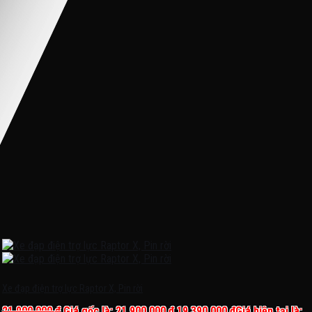
Xe đạp điện trợ lực Raptor X, Pin rời
21.900.000
₫
Giá gốc là: 21.900.000 ₫.
19.390.000
₫
Giá hiện tại là: