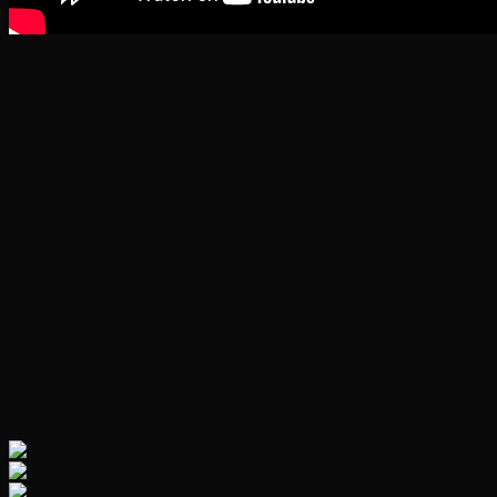
———————————————————-—————
Xe đạp điện trợ lực Rapidx R2, thương hiệu việt, được thiết kế kiểu
dáng nhỏ gọn, thanh lịch , đẳng cấp phù hợp cho cho người cân nặng
dưới 100 kí, đi làm, đi chợ, đi học, xe hoạt động tốt nhất 40-70 kg,
chế độ tự lái bằng bàn đạp và trợ lực điện, giúp bạn vừa chạy xe vừa
tập thể dục
-Xe đạp trợ lực có 3 chức năng chính:
Đạp như một chiếc xe đạp bình thường, đạp rất nhẹ
Bật chìa khóa, vặn ga như 1 chiếc xe đạp điện
Bật chìa khóa, nhưng không vặn ga, đạp 2-4 vòng, động cơ tự
động quay và hút bạn đi, khoảng chừng 10m xe sẽ chậm lại, và
tiếp tục đạp 2-4 vòng
Mời các bạn cùng xem chi tiết của dòng xe này nhé
———————————————————-—————