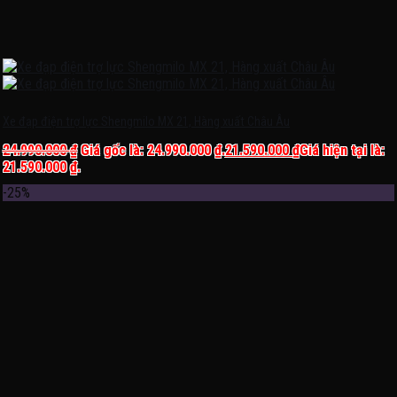
Xe đạp điện trợ lực Shengmilo MX 21, Hàng xuất Châu Âu
24.990.000
₫
Giá gốc là: 24.990.000 ₫.
21.590.000
₫
Giá hiện tại là:
21.590.000 ₫.
-25%