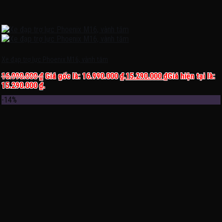
Xe đạp trợ lực Phoenix M16, vành tăm
16.990.000
₫
Giá gốc là: 16.990.000 ₫.
15.290.000
₫
Giá hiện tại là:
15.290.000 ₫.
-14%