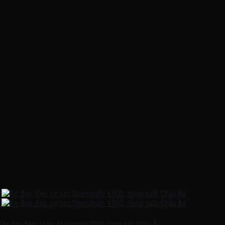
Xe đạp điện trợ lực Shengmilo K500, Hàng xuất Châu Âu