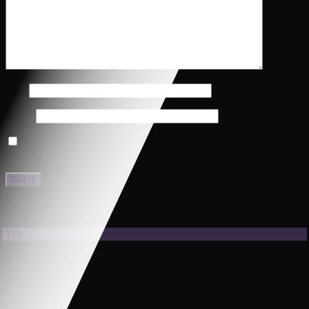
Tên
*
Email
*
Lưu tên của tôi, email, và trang web trong trình duyệt này cho lần
bình luận kế tiếp của tôi.
Sản phẩm tương tự
-11%