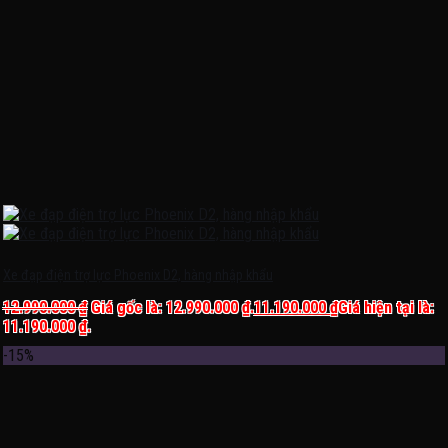
Xe đạp điện trợ lực Phoenix D2, hàng nhập khẩu
12.990.000
₫
Giá gốc là: 12.990.000 ₫.
11.190.000
₫
Giá hiện tại là:
11.190.000 ₫.
-15%