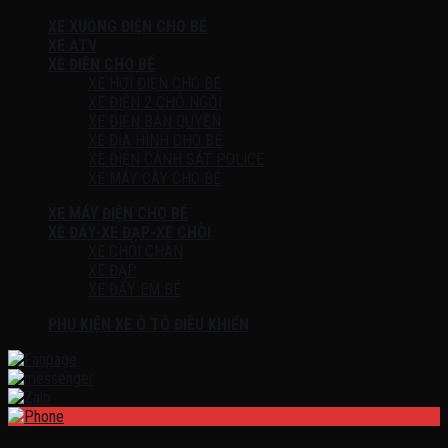
XE XUỒNG ĐIỆN CHO BÉ
XE ATV
XE ĐIỆN CHO BÉ
XE HƠI ĐIỆN CHO BÉ
XE ĐIỆN 2 CHỖ NGỒI
XE ĐIỆN BẢN QUYỀN
XE ĐỊA HÌNH CHO BÉ
XE ĐIỆN CẢNH SÁT POLICE
XE MÁY CÀY CHO BÉ
XE MÁY ĐIỆN CHO BÉ
XE ĐẨY-XE ĐẠP-XE CHÒI
XE CHÒI CHÂN
XE ĐẠP
XE ĐẨY EM BÉ
PHỤ KIỆN XE Ô TÔ ĐIỀU KHIỂN