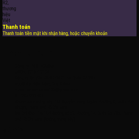
Thanh toán
Thanh toán tiền mặt khi nhận hàng, hoặc chuyển khoản
THÔNG TIN LIÊN HỆ
Công Ty TNHH KOMINA
MSDN: 0316713134
Đăng ký lần đầu: 08/02/2021, tại Quận Gò Vấp
Người đại diện: Đặng Duy Khánh
Email: xedienchobe123@gmail.com
ĐT: 0937222487
Showroom trưng bày: 162 Nguyễn Trọng Tuyển, Phường 8, Quận Phú
Nhuận, Thành phố Hồ Chí Minh
Địa Chỉ Kho : 14/12/2 Đường số 53, Phường 14, Quận Gò Vấp, Thành
phố Hồ Chí Minh (không trưng bày)
MỞ CỬA