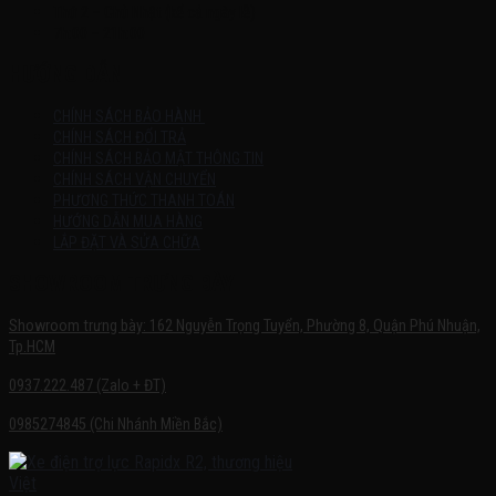
Thứ 2 – Chủ Nhật (kể cả ngày lễ)
7h:00 – 21h:00
HƯỚNG DẪN
CHÍNH SÁCH BẢO HÀNH
CHÍNH SÁCH ĐỔI TRẢ
CHÍNH SÁCH BẢO MẬT THÔNG TIN
CHÍNH SÁCH VẬN CHUYỂN
PHƯƠNG THỨC THANH TOÁN
HƯỚNG DẪN MUA HÀNG
LẮP ĐẶT VÀ SỬA CHỮA
SHOWROOM TRƯNG BÀY
Showroom trưng bày: 162 Nguyễn Trọng Tuyển, Phường 8, Quận Phú Nhuận,
Tp.HCM
0937.222.487 (Zalo + ĐT)
0985274845 (Chi Nhánh Miền Bắc)