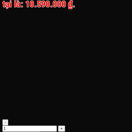
tại là: 10.590.000 ₫.
Mã
: Rapidx R2
Kt
: D158 x R55 x C100 cm
Tốc độ
: 20-25 km/h
Pin
: 36V12AH
TG sử dụng thuần điện
: 20-25km
TG sử dụng trợ lực
: 30-35km
TG Sạc
: khoảng 6h
Động cơ
: 350W (thể hiện 250w để phù hợp tiêu chuẩn việt
nam)
Trọng lượng xe
: 24-27 kg
Tải tối đa
: 40-100 Kg
Tự lái
: trợ lực đạp
Chất liệu
: Thép carbon
Chức năng
: đèn led
Lưu ý
: nếu bạn đã nghe đâu đó họ nói Pin 15AH, mà chạy
thuần điện được 60-70km, là không đúng, chỉ phóng đại bạn
nhé, điều trên chỉ đúng NẾU dung lượng pin của bạn đạt được
30AH
Xe điện trợ lực Rapidx R2, thương hiệu Việt số lượng