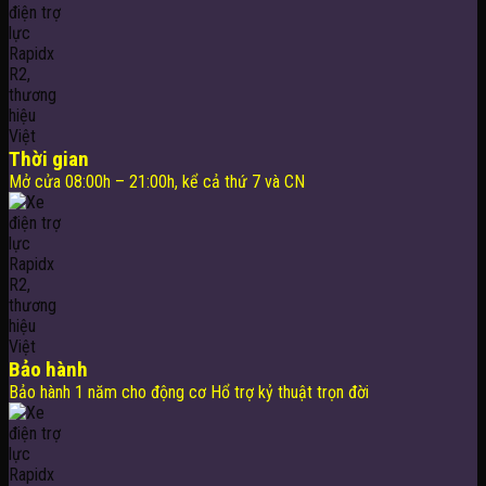
Thời gian
Mở cửa 08:00h – 21:00h, kể cả thứ 7 và CN
Bảo hành
Bảo hành 1 năm cho động cơ Hổ trợ kỷ thuật trọn đời