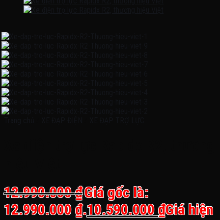
Trang chủ
/
XE ĐẠP ĐIỆN
/
XE ĐẠP TRỢ LỰC
Xe điện trợ lực Rapidx R2, thương
hiệu Việt
12.990.000
₫
Giá gốc là:
12.990.000 ₫.
10.590.000
₫
Giá hiện