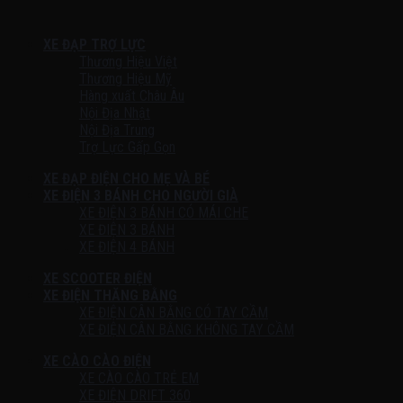
XE ĐẠP TRỢ LỰC
Thương Hiệu Việt
Thương Hiệu Mỹ
Hàng xuất Châu Âu
Nội Địa Nhật
Nội Địa Trung
Trợ Lực Gấp Gọn
XE ĐẠP ĐIỆN CHO MẸ VÀ BÉ
XE ĐIỆN 3 BÁNH CHO NGƯỜI GIÀ
XE ĐIỆN 3 BÁNH CÓ MÁI CHE
XE ĐIỆN 3 BÁNH
XE ĐIỆN 4 BÁNH
XE SCOOTER ĐIỆN
XE ĐIỆN THĂNG BẰNG
XE ĐIỆN CÂN BẰNG CÓ TAY CẦM
XE ĐIỆN CÂN BẰNG KHÔNG TAY CẦM
XE CÀO CÀO ĐIỆN
XE CÀO CÀO TRẺ EM
XE ĐIỆN DRIFT 360