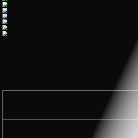
———————————————————-—————
Video hướng dẫn lắp ráp:
———————————————————-——————
———————————————————-——————