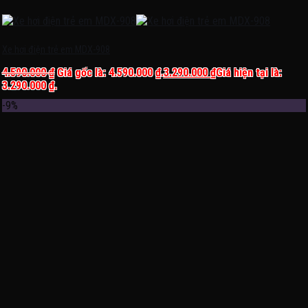
Xe hơi điện trẻ em MDX-908
4.590.000
₫
Giá gốc là: 4.590.000 ₫.
3.290.000
₫
Giá hiện tại là:
3.290.000 ₫.
-9%