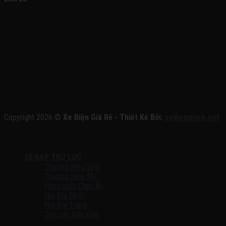
Copyright 2026 ©
Xe Điện Giá Rẻ - Thiết Kế Bởi:
xediengiare.net
XE ĐẠP TRỢ LỰC
Thương Hiệu Việt
Thương Hiệu Mỹ
Hàng xuất Châu Âu
Nội Địa Nhật
Nội Địa Trung
Trợ Lực Gấp Gọn