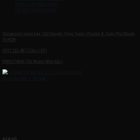
HƯỚNG DẪN MUA HÀNG
LẮP ĐẶT VÀ SỬA CHỮA
SHOWROOM TRƯNG BÀY
Showroom trưng bày: 162 Nguyễn Trọng Tuyển, Phường 8, Quận Phú Nhuận,
Tp.HCM
0937.222.487 (Zalo + ĐT)
0985274845 (Chi Nhánh Miền Bắc)
FACEBOOK
BẢN ĐỒ