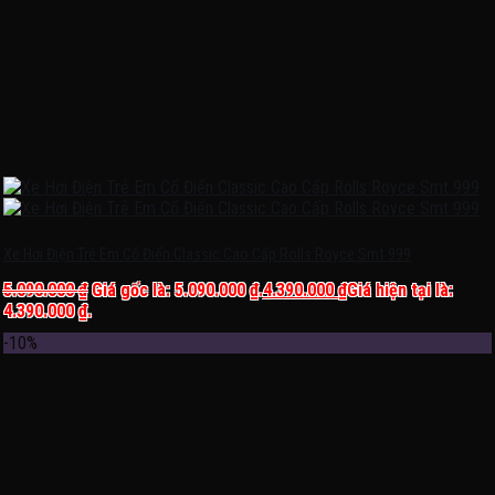
Xe Hơi Điện Trẻ Em Cổ Điển Classic Cao Cấp Rolls Royce Smt 999
5.090.000
₫
Giá gốc là: 5.090.000 ₫.
4.390.000
₫
Giá hiện tại là:
4.390.000 ₫.
-10%