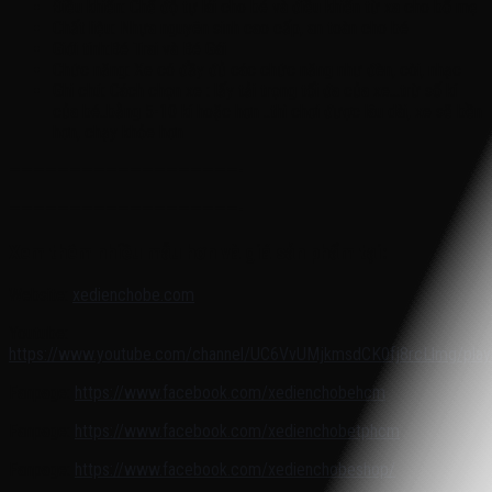
Điều khiển: Chế độ tự lái cho bé và điều khiển từ xa cho bố mẹ
Chất liệu: Nhựa nguyên sinh cao cấp, an toàn cho bé
Giới tính:Bé Trai và Bé Gái
Chức năng: Xe có đầy đủ các chức năng như đèn, còi, nhạc
Ghi chú: Cách chọn xe : lấy tải trọng tối đa của xe…trừ số kí
của bé..bằng 5-10 kí hoặc hơn ..thì chơi được lâu dài, xe sẽ bền
hơn, chạy khỏe hơn
———————————————————-
———————————————————-
Xem thêm nhiều mẫu hơn và giá sản phẩm tại:
Website:
xedienchobe.com
Youtube:
https://www.youtube.com/channel/UC6VvUMjkmsdCK0fj8rcLlmg/playl
Fanpage:
https://www.facebook.com/xedienchobehcm
/
Fanpage:
https://www.facebook.com/xedienchobetphcm
/
Fanpage:
https://www.facebook.com/xedienchobeshop/