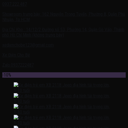
0937.222.487
Showroom trưng bày: 162 Nguyễn Trọng Tuyển, Phường 8, Quận Phú
Nhuận, Tp.HCM
Địa Chỉ Kho : 14/12/2 Đường số 53, Phường 14, Quận Gò Vấp, Thành
phố Hồ Chí Minh (không trưng bày)
xedienchobe123@gmail.com
Xe Điện Cho Bé
Zalo:0937222487
-10%