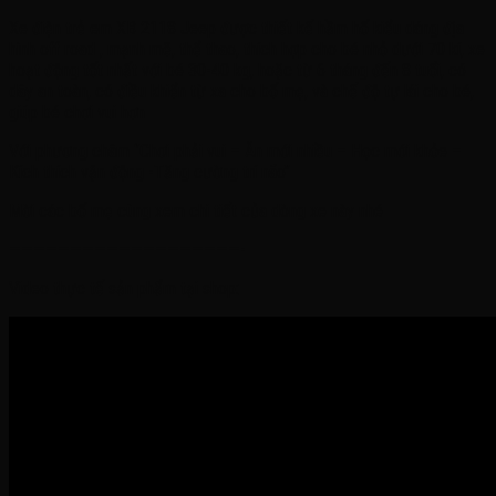
Xe điện trẻ em XB 2118 Jeep được thiết kế hầm hố kiểu dáng địa
hình off road , mạnh mẽ, thể thao, thích hợp cho bé nhỏ dưới 70 kí, xe
hoạt động tốt nhất với bé 30-40 kg, hoặc từ 6 tháng đến 8 tuổi, có
dây an toàn, có điều khiển từ xa cho bố mẹ, và chế độ tự lái cho bé,
giúp bé chơi vui hơn
Với phương châm ‘’Chơi phải vui – Ăn mới nhiều – Học mới khỏe –
Kích thích vận động -Tăng cường trí não’’
Mời các bố mẹ cùng xem chi tiết của dòng xe này nhé
———————————————————-
Video thực tế sản phẩm tại shop: