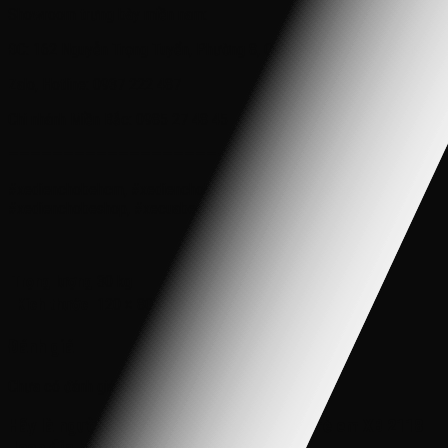
Showroom trưng bày miền nam:
ĐC: 162 Nguyễn Trọng Tuyển, Phường 8, Quận Phú Nhuận, TP.HCM
Zalo, Hotline: 0937 222 487
Chi nhánh Miền Bắc: 0985 27 48 45
———————————————————-
#xedienchobehcm, #xedienchobetphcm, #xeototreem,
#xedienchobeshop, #xecuabeshop
Trọng lượng
30 kg
Kích thước
120 × 80 × 50 cm
Đánh giá
Chưa có đánh giá nào.
Hãy là người đầu tiên nhận xét “Xe điện trẻ em XB 2118
Jeep địa hình tải trọng lớn, 1-10 tuổi”