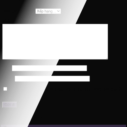
Đánh giá của bạn
*
Nhận xét của bạn
*
Tên
*
Email
*
Lưu tên của tôi, email, và trang web trong trình duyệt này cho lần
bình luận kế tiếp của tôi.
Sản phẩm tương tự