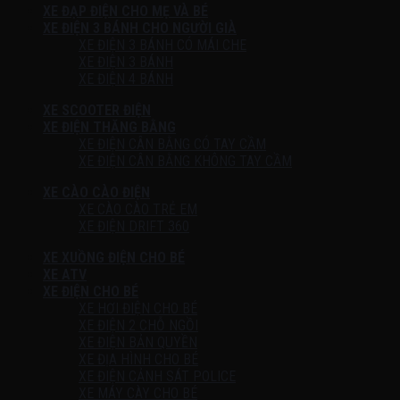
XE ĐẠP ĐIỆN CHO MẸ VÀ BÉ
XE ĐIỆN 3 BÁNH CHO NGƯỜI GIÀ
XE ĐIỆN 3 BÁNH CÓ MÁI CHE
XE ĐIỆN 3 BÁNH
XE ĐIỆN 4 BÁNH
XE SCOOTER ĐIỆN
XE ĐIỆN THĂNG BẰNG
XE ĐIỆN CÂN BẰNG CÓ TAY CẦM
XE ĐIỆN CÂN BẰNG KHÔNG TAY CẦM
XE CÀO CÀO ĐIỆN
XE CÀO CÀO TRẺ EM
XE ĐIỆN DRIFT 360
XE XUỒNG ĐIỆN CHO BÉ
XE ATV
XE ĐIỆN CHO BÉ
XE HƠI ĐIỆN CHO BÉ
XE ĐIỆN 2 CHỖ NGỒI
XE ĐIỆN BẢN QUYỀN
XE ĐỊA HÌNH CHO BÉ
XE ĐIỆN CẢNH SÁT POLICE
XE MÁY CÀY CHO BÉ