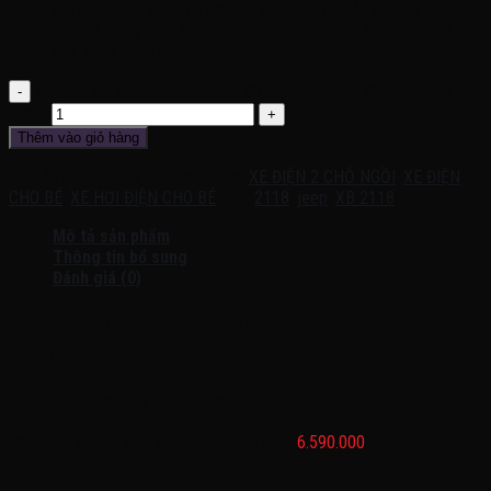
Ghi chú: Cách chọn xe : lấy tải trọng tối đa của xe…trừ số kí
của bé..bằng 5-10 kí hoặc hơn ..thì chơi được lâu dài, xe sẽ bền
hơn, chạy khỏe hơn
Xe điện trẻ em XB 2118 Jeep địa hình tải trọng lớn, 1-10 tuổi số
lượng
Thêm vào giỏ hàng
Mã sản phẩm:
XB 2118
Danh mục:
XE ĐIỆN 2 CHỖ NGỒI
,
XE ĐIỆN
CHO BÉ
,
XE HƠI ĐIỆN CHO BÉ
Thẻ:
2118
,
jeep
,
XB 2118
Mô tả sản phẩm
Thông tin bổ sung
Đánh giá (0)
Xe điện trẻ em XB 2118 Jeep địa hình tải
trọng lớn
Bánh nhựa, ghế nhựa: 5.990.000
Bánh cao su non bền, ghế da êm cao cấp:
6.590.000
———————————————————-