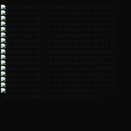
Trang chủ
/
XE ĐIỆN CHO BÉ
/
XE ĐIỆN 2 CHỖ NGỒI
Xe điện trẻ em XB 2118 Jeep địa
hình tải trọng lớn, 1-10 tuổi