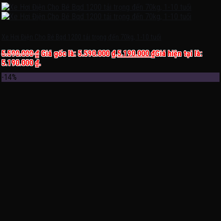
Xe Hơi Điện Cho Bé Bqd 1200 tải trọng đến 70kg, 1-10 tuổi
5.590.000
₫
Giá gốc là: 5.590.000 ₫.
5.190.000
₫
Giá hiện tại là:
5.190.000 ₫.
-14%