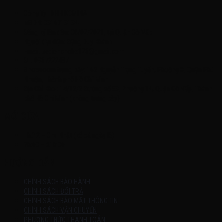
Công Ty TNHH KOMINA
MSDN: 0316713134
Đăng ký lần đầu: 08/02/2021, tại Quận Gò Vấp
Người đại diện: Đặng Duy Khánh
Email: xedienchobe123@gmail.com
ĐT: 0937222487
Showroom trưng bày: 162 Nguyễn Trọng Tuyển, Phường 8, Quận Phú
Nhuận, Thành phố Hồ Chí Minh
Địa Chỉ Kho : 14/12/2 Đường số 53, Phường 14, Quận Gò Vấp, Thành
phố Hồ Chí Minh (không trưng bày)
MỞ CỬA
Thứ 2 – Chủ Nhật (kể cả ngày lễ)
7h:00 – 21h:00
HƯỚNG DẪN
CHÍNH SÁCH BẢO HÀNH
CHÍNH SÁCH ĐỔI TRẢ
CHÍNH SÁCH BẢO MẬT THÔNG TIN
CHÍNH SÁCH VẬN CHUYỂN
PHƯƠNG THỨC THANH TOÁN