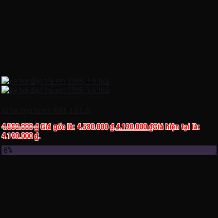
Xe hơi điện trẻ em 5588, 1-6 tuổi
4.580.000
₫
Giá gốc là: 4.580.000 ₫.
4.190.000
₫
Giá hiện tại là:
4.190.000 ₫.
-8%