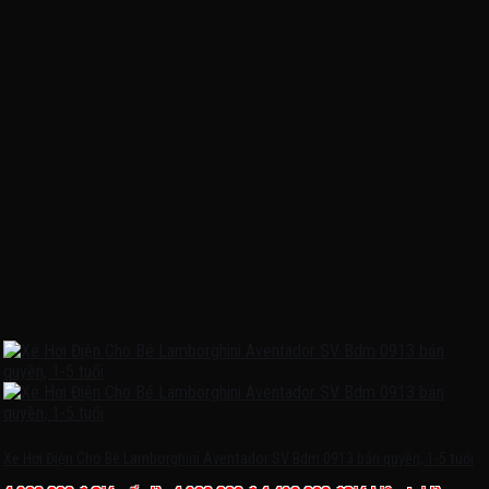
Xe Hơi Điện Cho Bé Lamborghini Aventador SV Bdm 0913 bản quyền, 1-5 tuổi