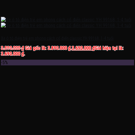
Xe ô tô điện trẻ em phong cách cổ điển classic YH 99168, 1-4 tuổi
3.890.000
₫
Giá gốc là: 3.890.000 ₫.
3.690.000
₫
Giá hiện tại là:
3.690.000 ₫.
-5%