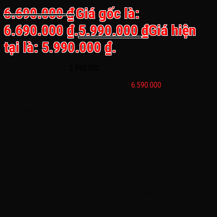
6.690.000
₫
Giá gốc là:
6.690.000 ₫.
5.990.000
₫
Giá hiện
tại là: 5.990.000 ₫.
Bánh nhựa, ghế nhựa:
5.990.000
Bánh cao su non bền, ghế da êm cao cấp:
6.590.000
Loại sản phẩm: Xe điện trẻ em XB 2118
Mã sản phẩm: XB 2118
Kích thước: 130x 92 x 83 cm (lọt lòng chỗ ngồi khoảng 55-
60cm)
Tốc độ 2-7km/h
Ác quy: 12V10AH
Động cơ: 4 động cơ lớn
Trọng lượng: 30kg
Trọng tải tối đa: 70 Kg
Điều khiển: Chế độ tự lái cho bé và điều khiển từ xa cho bố mẹ
Chất liệu: Nhựa nguyên sinh cao cấp, an toàn cho bé
Giới tính:Bé Trai và Bé Gái
Chức năng: Xe có đầy đủ các chức năng như đèn, còi, nhạc