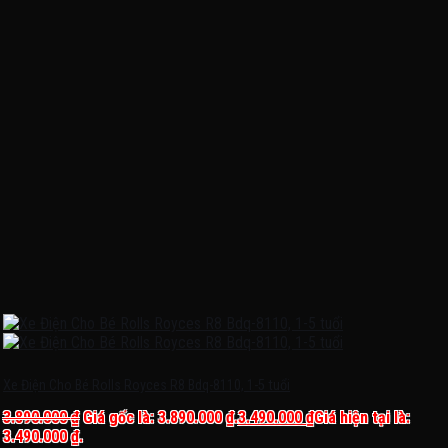
Xe Điện Cho Bé Rolls Royces R8 Bdq-8110, 1-5 tuổi
3.890.000
₫
Giá gốc là: 3.890.000 ₫.
3.490.000
₫
Giá hiện tại là:
3.490.000 ₫.